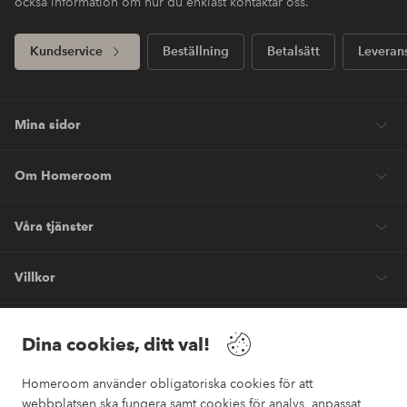
också information om hur du enklast kontaktar oss.
Kundservice
Beställning
Betalsätt
Leveran
Mina sidor
Om Homeroom
Våra tjänster
Villkor
Vänner
Dina cookies, ditt val!
Homeroom använder obligatoriska cookies för att
webbplatsen ska fungera samt cookies för analys, anpassat