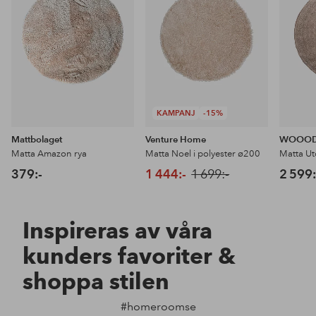
favoriter
favoriter
KAMPANJ
-15%
Mattbolaget
Venture Home
WOOO
Matta Amazon rya
Matta Noel i polyester ø200
Matta Ut
379:-
1 444:-
1 699:-
2 599:
Inspireras av våra
kunders favoriter &
shoppa stilen
#homeroomse