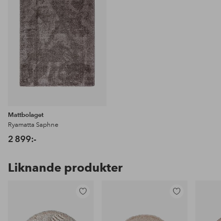
Mattbolaget
Ryamatta Saphne
2 899:-
Liknande produkter
Lägg
Lägg
till
till
i
i