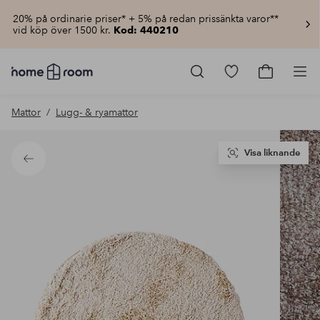
20% på ordinarie priser* + 5% på redan prissänkta varor**
vid köp över 1500 kr.
Kod: 440210
Homeroom
–
Gå
Gå
Pro
Allt
till
till
för
favoritmarkerad
kundvagn
Mattor
Lugg- & ryamattor
hemmet
produkter
till
lågt
pris
Visa liknande
Tillbaka