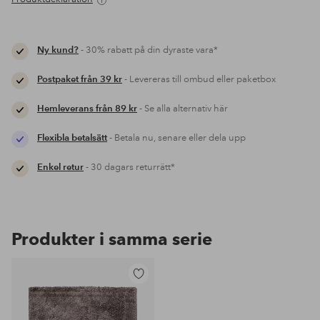
Ny kund?
- 30% rabatt på din dyraste vara*
Postpaket från 39 kr
- Levereras till ombud eller paketbox
Hemleverans från 89 kr
- Se alla alternativ här
Flexibla betalsätt
- Betala nu, senare eller dela upp
Enkel retur
- 30 dagars returrätt*
Produkter i samma serie
Lägg
till
i
favoriter