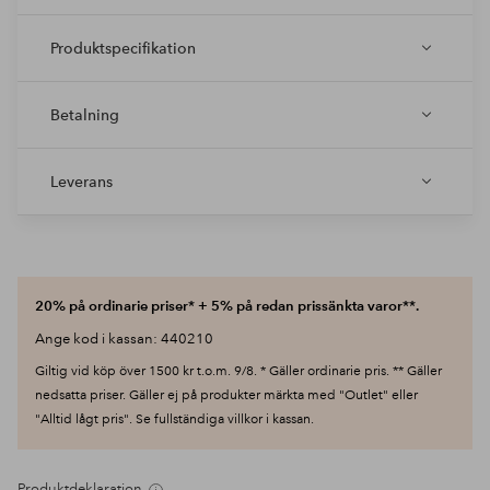
Produktspecifikation
Betalning
Leverans
20% på ordinarie priser* + 5% på redan prissänkta varor**.
Ange kod i kassan: 440210
Giltig vid köp över 1500 kr t.o.m. 9/8. * Gäller ordinarie pris. ** Gäller
nedsatta priser. Gäller ej på produkter märkta med "Outlet" eller
"Alltid lågt pris". Se fullständiga villkor i kassan.
Produktdeklaration