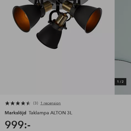
1
/
2
3
1 recension
Markslöjd
Taklampa ALTON 3L
999:-