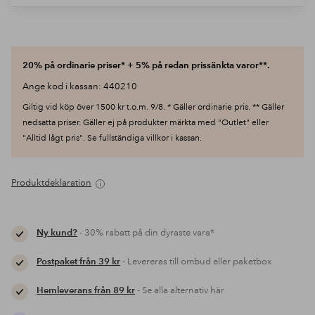
20% på ordinarie priser* + 5% på redan prissänkta varor**.
Ange kod i kassan: 440210
Giltig vid köp över 1500 kr t.o.m. 9/8. * Gäller ordinarie pris. ** Gäller
nedsatta priser. Gäller ej på produkter märkta med "Outlet" eller
"Alltid lågt pris". Se fullständiga villkor i kassan.
Produktdeklaration
Ny kund?
- 30% rabatt på din dyraste vara*
Postpaket från 39 kr
- Levereras till ombud eller paketbox
Hemleverans från 89 kr
- Se alla alternativ här