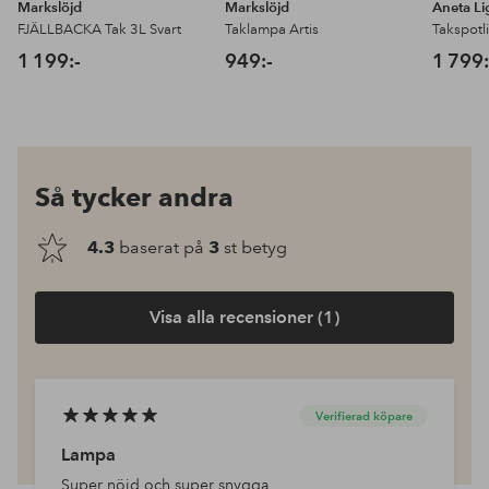
Markslöjd
Markslöjd
Aneta Li
FJÄLLBACKA Tak 3L Svart
Taklampa Artis
Takspotl
1 199:-
949:-
1 799:
Så tycker andra
4.3
baserat på
3
st betyg
Visa alla recensioner (1)
Verifierad köpare
Lampa
Super nöjd och super snygga