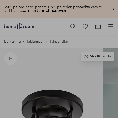
20% på ordinarie priser* + 5% på redan prissänkta varor**
vid köp över 1500 kr.
Kod: 440210
Homeroom
–
Gå
Gå
Pro
Allt
till
till
för
favoritmarkerad
kundvagn
Belysning
Taklampor
Takpendlar
hemmet
produkter
till
lågt
pris
Visa liknande
Tillbaka