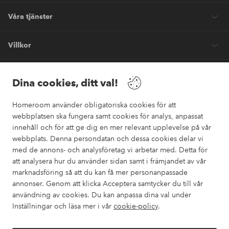
Våra tjänster
Villkor
Vänner
Dina cookies, ditt val!
Homeroom använder obligatoriska cookies för att
webbplatsen ska fungera samt cookies för analys, anpassat
innehåll och för att ge dig en mer relevant upplevelse på vår
webbplats. Denna persondatan och dessa cookies delar vi
Säkra betalningar
med de annons- och analysföretag vi arbetar med. Detta för
Vill du veta mer om
våra betalalternativ
?
att analysera hur du använder sidan samt i främjandet av vår
marknadsföring så att du kan få mer personanpassade
elpy
annonser. Genom att klicka Acceptera samtycker du till vår
användning av cookies. Du kan anpassa dina val under
Inställningar och läsa mer i vår
cookie-policy
.
Sverige - Välj land