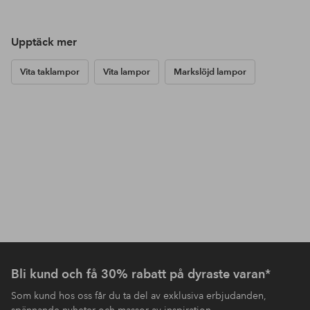
Upptäck mer
Vita taklampor
Vita lampor
Markslöjd lampor
Bli kund och få 30% rabatt på dyraste varan*
Som kund hos oss får du ta del av exklusiva erbjudanden,
spännande nyheter och massor av inspiration.