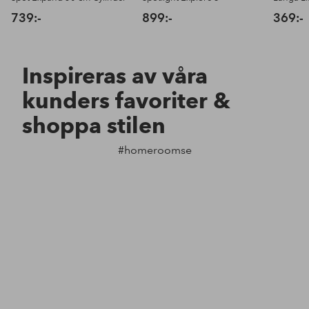
739:-
899:-
369:-
Inspireras av våra
kunders favoriter &
shoppa stilen
#homeroomse