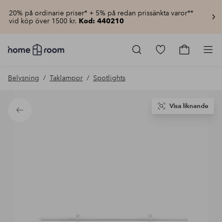
20% på ordinarie priser* + 5% på redan prissänkta varor**
vid köp över 1500 kr.
Kod: 440210
Homeroom
–
Gå
Gå
Pro
Allt
till
till
för
favoritmarkerad
kundvagn
Belysning
Taklampor
Spotlights
hemmet
produkter
till
lågt
pris
Visa liknande
Tillbaka