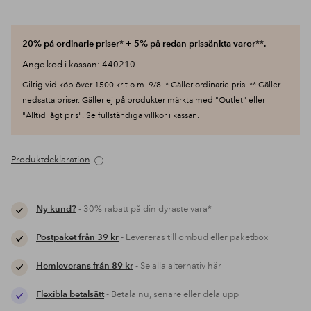
20% på ordinarie priser* + 5% på redan prissänkta varor**.
Ange kod i kassan: 440210
Giltig vid köp över 1500 kr t.o.m. 9/8. * Gäller ordinarie pris. ** Gäller
nedsatta priser. Gäller ej på produkter märkta med "Outlet" eller
"Alltid lågt pris". Se fullständiga villkor i kassan.
Produktdeklaration
Ny kund?
- 30% rabatt på din dyraste vara*
Postpaket från 39 kr
- Levereras till ombud eller paketbox
Hemleverans från 89 kr
- Se alla alternativ här
Flexibla betalsätt
- Betala nu, senare eller dela upp