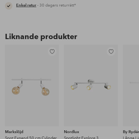
Enkel retur
- 30 dagars returrätt*
Liknande produkter
Lägg
Lägg
till
till
i
i
favoriter
favoriter
Markslöjd
Nordlux
By Rydé
Spot Expand 50 cm Cylinder
Spotlight Explore 3
Långa Li