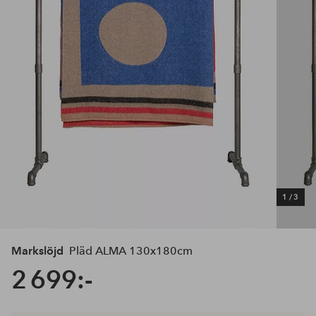
1
/
3
Markslöjd
Pläd ALMA 130x180cm
2 699:-