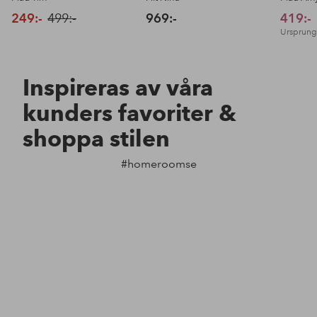
249:-
499:-
969:-
419:-
Ursprungl
Inspireras av våra
kunders favoriter &
shoppa stilen
#homeroomse