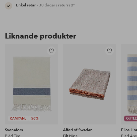
Enkel retur
- 30 dagars returrätt*
Liknande produkter
Lägg
Lägg
till
till
i
i
favoriter
favoriter
KAMPANJ
-50%
OUTLE
Svanefors
Affari of Sweden
Ellos H
Pläd Tim
Filt Nina
Pläd Am