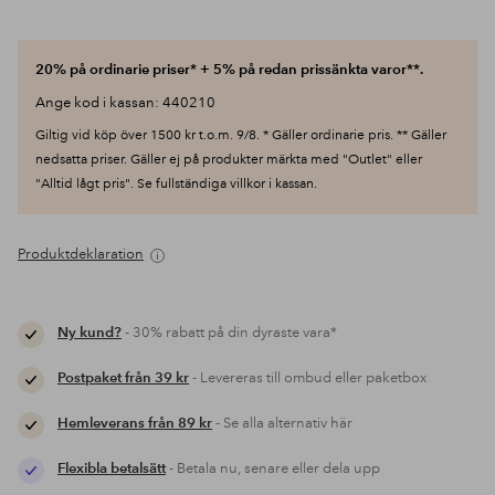
20% på ordinarie priser* + 5% på redan prissänkta varor**.
Ange kod i kassan: 440210
Giltig vid köp över 1500 kr t.o.m. 9/8. * Gäller ordinarie pris. ** Gäller
nedsatta priser. Gäller ej på produkter märkta med "Outlet" eller
"Alltid lågt pris". Se fullständiga villkor i kassan.
Produktdeklaration
Ny kund?
- 30% rabatt på din dyraste vara*
Postpaket från 39 kr
- Levereras till ombud eller paketbox
Hemleverans från 89 kr
- Se alla alternativ här
Flexibla betalsätt
- Betala nu, senare eller dela upp