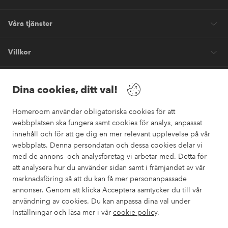
Våra tjänster
Villkor
Vänner
Dina cookies, ditt val!
Homeroom använder obligatoriska cookies för att
webbplatsen ska fungera samt cookies för analys, anpassat
innehåll och för att ge dig en mer relevant upplevelse på vår
webbplats. Denna persondatan och dessa cookies delar vi
Säkra betalningar
med de annons- och analysföretag vi arbetar med. Detta för
Vill du veta mer om
våra betalalternativ
?
att analysera hur du använder sidan samt i främjandet av vår
marknadsföring så att du kan få mer personanpassade
elpy
annonser. Genom att klicka Acceptera samtycker du till vår
användning av cookies. Du kan anpassa dina val under
Inställningar och läsa mer i vår
cookie-policy
.
Sverige - Välj land