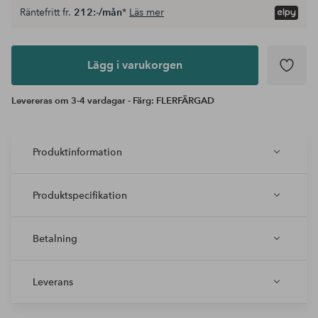
Räntefritt fr.
212:-/mån
*
Läs mer
Lägg i
varukorgen
Lägg i varukorgen
Levereras om 3-4 vardagar - Färg: FLERFÄRGAD
Produktinformation
Produktspecifikation
Betalning
Leverans