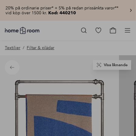
20% på ordinarie priser* + 5% på redan prissänkta varor**
vid köp över 1500 kr.
Kod: 440210
Homeroom
–
Gå
Gå
Pro
Allt
till
till
för
favoritmarkerad
kundvagn
Textilier
Filtar & plädar
hemmet
produkter
till
lågt
pris
Visa liknande
Tillbaka