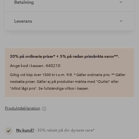
Betalning
Leverans
20% på ordinarie priser* + 5% på redan prissänkta varor**.
Ange kod i kassan: 440210
Giltig vid köp över 1500 kr t.o.m. 9/8. * Gäller ordinarie pris. ** Gäller
nedsatta priser. Gäller ej på produkter märkta med "Outlet" eller
"Alltid lågt pris". Se fullständiga villkor i kassan.
Produktdeklaration
Ny kund?
- 30% rabatt på din dyraste vara*