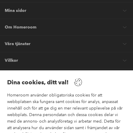
Mina sidor
Om Homeroom
Våra tjänster
Villkor
Vänner
Dina cookies, ditt val!
Homeroom använder obligatoriska cookies för att
webbplatsen ska fungera samt cookies för analys, anpassat
innehåll och för att ge dig en mer relevant upplevelse på vår
webbplats. Denna persondatan och dessa cookies delar vi
Säkra betalningar
med de annons- och analysföretag vi arbetar med. Detta för
Vill du veta mer om
våra betalalternativ
?
att analysera hur du använder sidan samt i främjandet av vår