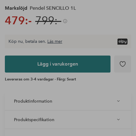
Markslöjd
Pendel SENCILLO 1L
479:-
799:-
Köp nu, betala sen.
Läs mer
Lägg i
varukorgen
Lägg i varukorgen
Levereras om 3-4 vardagar - Färg: Svart
Produktinformation
Produktspecifikation