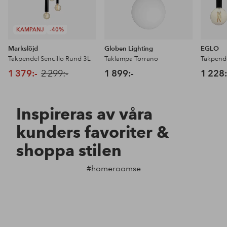
KAMPANJ
-40%
Markslöjd
Globen Lighting
EGLO
Takpendel Sencillo Rund 3L
Taklampa Torrano
1 379:-
2 299:-
1 899:-
1 228:
Inspireras av våra
kunders favoriter &
shoppa stilen
#homeroomse