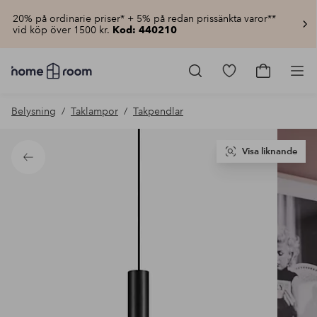
20% på ordinarie priser* + 5% på redan prissänkta varor**
vid köp över 1500 kr.
Kod: 440210
Homeroom
–
Gå
Gå
Pro
Allt
till
till
för
favoritmarkerad
kundvagn
Belysning
Taklampor
Takpendlar
hemmet
produkter
till
lågt
pris
Visa liknande
Tillbaka