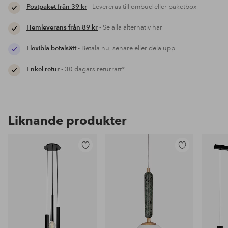
Postpaket från 39 kr
- Levereras till ombud eller paketbox
Hemleverans från 89 kr
- Se alla alternativ här
Flexibla betalsätt
- Betala nu, senare eller dela upp
Enkel retur
- 30 dagars returrätt*
Liknande produkter
Lägg
Lägg
till
till
i
i
favoriter
favoriter