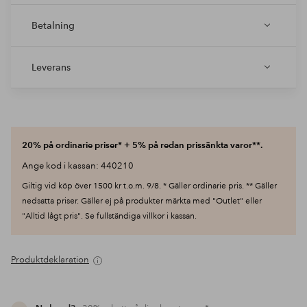
Betalning
Leverans
20% på ordinarie priser* + 5% på redan prissänkta varor**.
Ange kod i kassan: 440210
Giltig vid köp över 1500 kr t.o.m. 9/8. * Gäller ordinarie pris. ** Gäller
nedsatta priser. Gäller ej på produkter märkta med "Outlet" eller
"Alltid lågt pris". Se fullständiga villkor i kassan.
Produktdeklaration