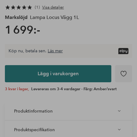
1
Visa detaljer
Markslöjd
Lampa Locus Vägg 1L
1 699:-
Köp nu, betala sen.
Läs mer
Lägg i
varukorgen
Lägg i varukorgen
3 kvar i lager,
Levereras om 3-4 vardagar - Färg: Amber/svart
Produktinformation
Produktspecifikation