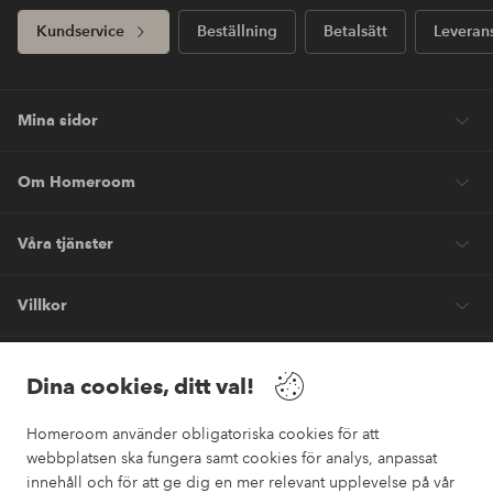
Kundservice
Beställning
Betalsätt
Leveran
Mina sidor
Om Homeroom
Våra tjänster
Villkor
Vänner
Dina cookies, ditt val!
Homeroom använder obligatoriska cookies för att
webbplatsen ska fungera samt cookies för analys, anpassat
innehåll och för att ge dig en mer relevant upplevelse på vår