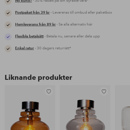
Ny kund?
- 30% rabatt på din dyraste vara*
Postpaket från 39 kr
- Levereras till ombud eller paketbox
Hemleverans från 89 kr
- Se alla alternativ här
Flexibla betalsätt
- Betala nu, senare eller dela upp
Enkel retur
- 30 dagars returrätt*
Liknande produkter
Lägg
Lägg
till
till
i
i
favoriter
favoriter