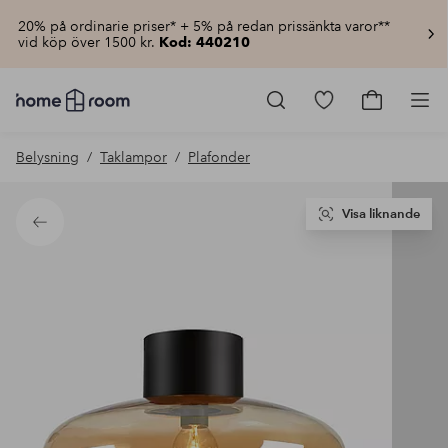
20% på ordinarie priser* + 5% på redan prissänkta varor**
vid köp över 1500 kr.
Kod: 440210
Homeroom
–
Gå
Gå
Pro
Allt
till
till
för
favoritmarkerad
kundvagn
Belysning
Taklampor
Plafonder
hemmet
produkter
till
lågt
pris
Visa liknande
Tillbaka