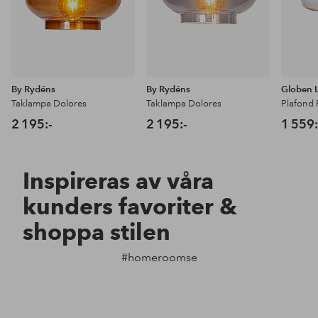
By Rydéns
By Rydéns
Globen L
Taklampa Dolores
Taklampa Dolores
Plafond 
2 195:-
2 195:-
1 559:
Inspireras av våra
kunders favoriter &
shoppa stilen
#homeroomse