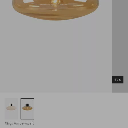
1
/
6
Färg: Amber/svart