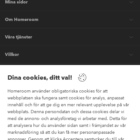
Mina sidor
Om Homeroom
Våra tjänster
Villkor
Vänner
Dina cookies, ditt val!
Homeroom använder obligatoriska cookies för att
webbplatsen ska fungera samt cookies för analys, anpassat
innehåll och för att ge dig en mer relevant upplevelse på vår
webbplats. Denna persondatan och dessa cookies delar vi
Säkra betalningar
med de annons- och analysföretag vi arbetar med. Detta för
Vill du veta mer om
våra betalalternativ
?
att analysera hur du använder sidan samt i främjandet av vår
marknadsföring så att du kan få mer personanpassade
elpy
annonser. Genom att klicka Acceptera samtycker du till vår