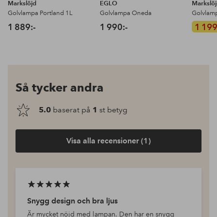
Markslöjd
EGLO
Markslö
Golvlampa Portland 1L
Golvlampa Oneda
Golvlamp
1 889:-
1 990:-
1 199
Så tycker andra
5.0
baserat på
1
st betyg
Visa alla recensioner (1)
Snygg design och bra ljus
Är mycket nöjd med lampan. Den har en snygg