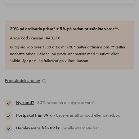
20% på ordinarie priser* + 5% på redan prissänkta varor**.
Ange kod i kassan: 440210
Giltig vid köp över 1500 kr t.o.m. 9/8. * Gäller ordinarie pris. ** Gäller
nedsatta priser. Gäller ej på produkter märkta med "Outlet" eller
"Alltid lågt pris". Se fullständiga villkor i kassan.
Produktdeklaration
Ny kund?
- 30% rabatt på din dyraste vara*
Postpaket från 39 kr
- Levereras till ombud eller paketbox
Hemleverans från 89 kr
- Se alla alternativ här