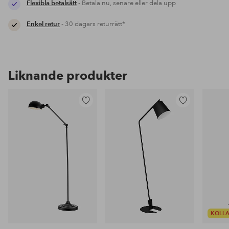
Flexibla betalsätt
- Betala nu, senare eller dela upp
Enkel retur
- 30 dagars returrätt*
Liknande produkter
Lägg
Lägg
till
till
i
i
favoriter
favoriter
KOLLA