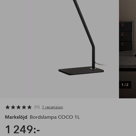
1
/
2
1
1 recension
Markslöjd
Bordslampa COCO 1L
1 249:-