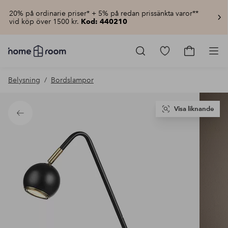
20% på ordinarie priser* + 5% på redan prissänkta varor**
vid köp över 1500 kr.
Kod: 440210
Homeroom
–
Gå
Gå
Pro
Allt
till
till
för
favoritmarkerad
kundvagn
Belysning
Bordslampor
hemmet
produkter
till
lågt
pris
Visa liknande
Tillbaka