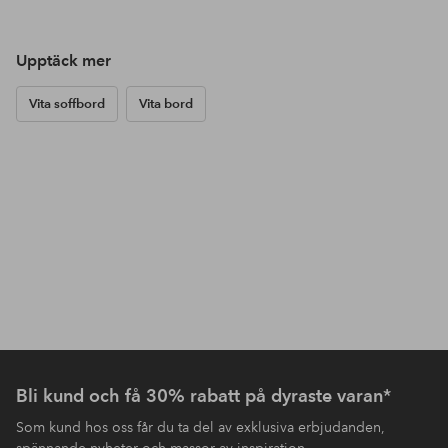
Upptäck mer
Vita soffbord
Vita bord
Bli kund och få 30% rabatt på dyraste varan*
Som kund hos oss får du ta del av exklusiva erbjudanden,
spännande nyheter och massor av inspiration.