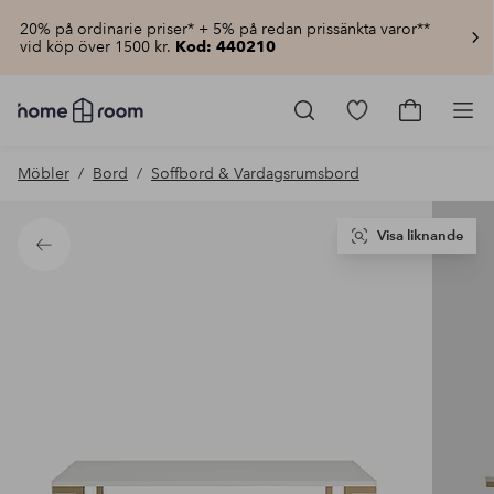
20% på ordinarie priser* + 5% på redan prissänkta varor**
vid köp över 1500 kr.
Kod: 440210
Homeroom
–
Gå
Gå
Pro
Allt
till
till
för
favoritmarkerad
kundvagn
Möbler
Bord
Soffbord & Vardagsrumsbord
hemmet
produkter
till
lågt
pris
Visa liknande
Tillbaka