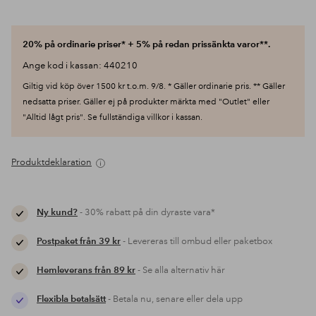
20% på ordinarie priser* + 5% på redan prissänkta varor**.
Ange kod i kassan: 440210
Giltig vid köp över 1500 kr t.o.m. 9/8. * Gäller ordinarie pris. ** Gäller
nedsatta priser. Gäller ej på produkter märkta med "Outlet" eller
"Alltid lågt pris". Se fullständiga villkor i kassan.
Produktdeklaration
Ny kund?
- 30% rabatt på din dyraste vara*
Postpaket från 39 kr
- Levereras till ombud eller paketbox
Hemleverans från 89 kr
- Se alla alternativ här
Flexibla betalsätt
- Betala nu, senare eller dela upp