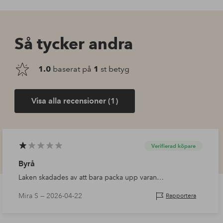
Så tycker andra
1.0
baserat på
1
st betyg
Visa alla recensioner (1)
Verifierad köpare
Byrå
Laken skadades av att bara packa upp varan…
Mira S —
2026-04-22
Rapportera