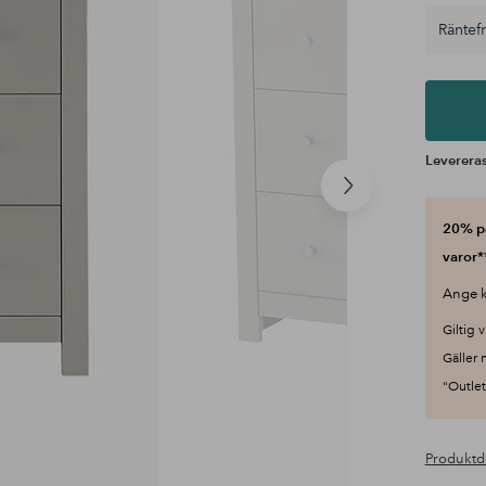
Räntefri
Levereras
Nästa
produkt
20% på
varor*
Ange k
Giltig v
Gäller 
"Outlet"
Produktd