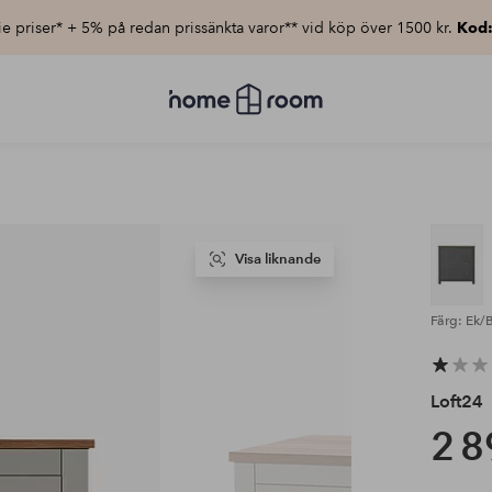
e priser* + 5% på redan prissänkta varor** vid köp över 1500 kr.
Kod
Homeroom
–
Allt
för
hemmet
till
lågt
pris
Visa liknande
Färg: Ek/
Loft24
2 8