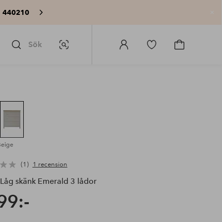
: 440210
St
Sök
Bildsök
Logga
Gå
Gå
in
till
till
på
favoritmarkerade
kundvagne
Homeroom
produkter
Beige
1
1 recension
Låg skänk Emerald 3 lådor
99:-