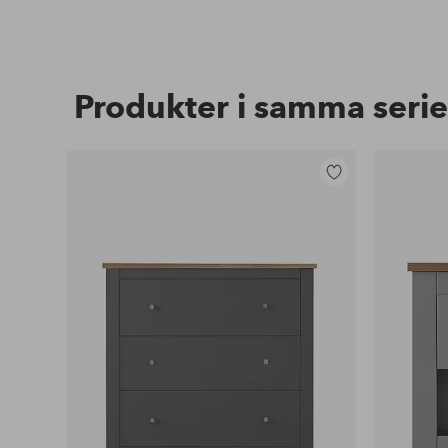
Produkter i samma serie
Lägg
till
i
favoriter