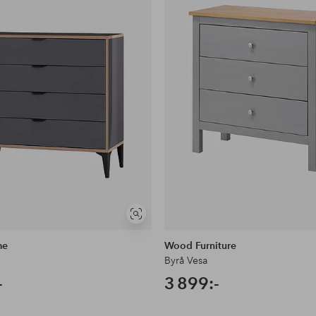
Visa
liknande
me
Wood Furniture
Byrå Vesa
-
3 899:-