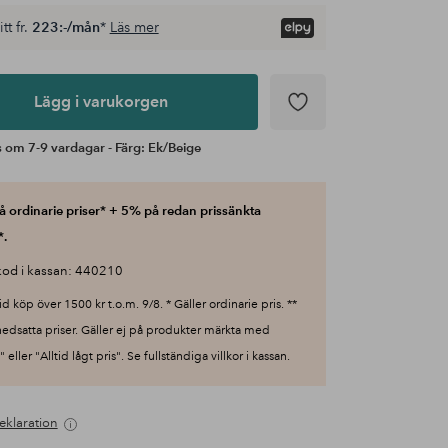
tt fr.
223:-/mån
*
Läs mer
Lägg i varukorgen
 om 7-9 vardagar - Färg: Ek/Beige
 ordinarie priser* + 5% på redan prissänkta
*.
od i kassan: 440210
id köp över 1500 kr t.o.m. 9/8. * Gäller ordinarie pris. **
nedsatta priser. Gäller ej på produkter märkta med
 eller "Alltid lågt pris". Se fullständiga villkor i kassan.
eklaration