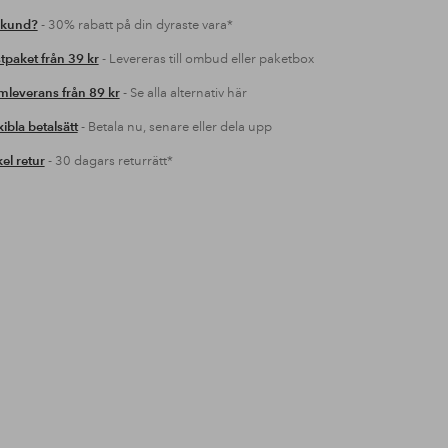
 kund?
- 30% rabatt på din dyraste vara*
tpaket från 39 kr
- Levereras till ombud eller paketbox
leverans från 89 kr
- Se alla alternativ här
xibla betalsätt
- Betala nu, senare eller dela upp
el retur
- 30 dagars returrätt*