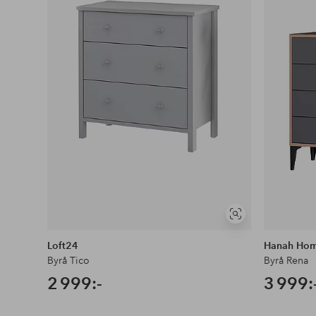
Visa
liknande
Loft24
Hanah Ho
Byrå Tico
Byrå Rena
2 999:-
3 999: