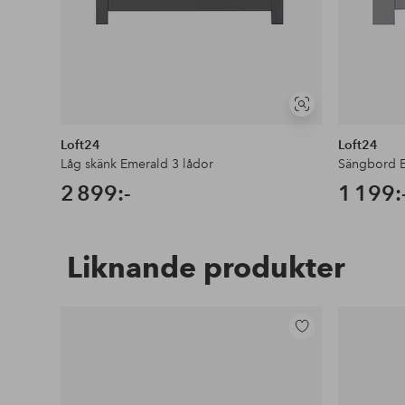
Visa
liknande
Loft24
Loft24
Låg skänk Emerald 3 lådor
Sängbord E
2 899:-
1 199:
Liknande produkter
Lägg
till
i
favoriter