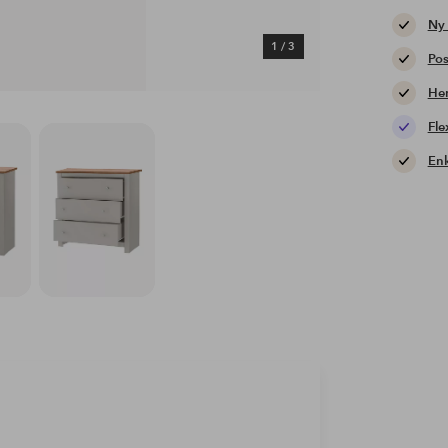
Ny
1
/
3
Pos
Hem
Fle
Enk