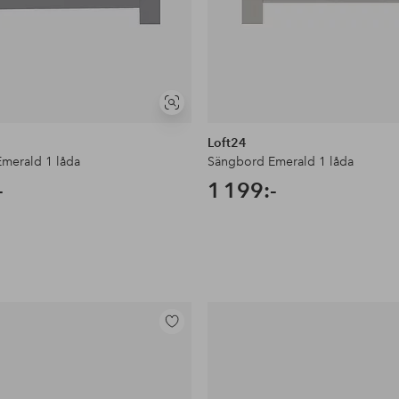
Visa
liknande
Loft24
merald 1 låda
Sängbord Emerald 1 låda
-
1 199:-
Lägg
till
i
favoriter