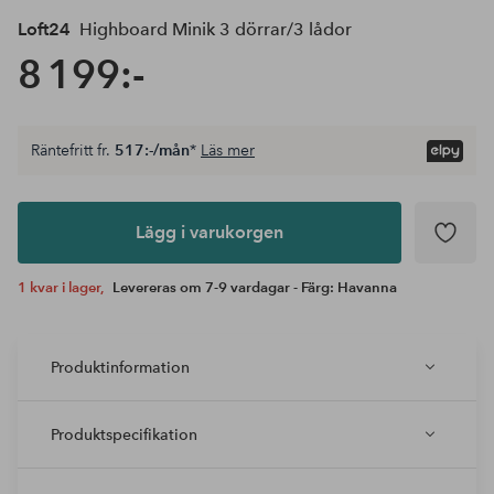
Loft24
Highboard Minik 3 dörrar/3 lådor
8 199:-
Räntefritt fr.
517:-/mån
*
Läs mer
Lägg i
varukorgen
Lägg i varukorgen
1 kvar i lager,
Levereras om 7-9 vardagar - Färg: Havanna
Produktinformation
Produktspecifikation