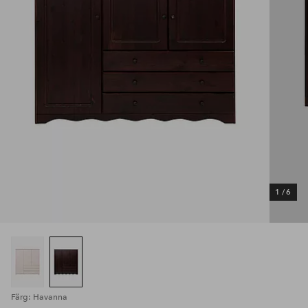
1
/
6
Färg: Havanna