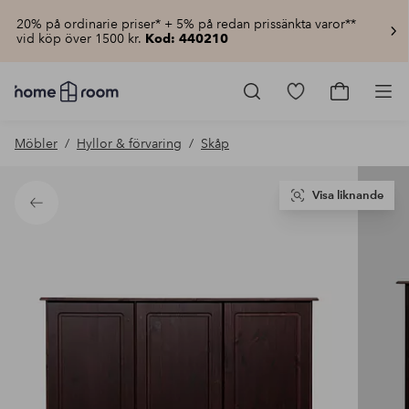
20% på ordinarie priser* + 5% på redan prissänkta varor**
vid köp över 1500 kr.
Kod: 440210
Homeroom
–
Gå
Gå
Pro
Allt
till
till
för
favoritmarkerad
kundvagn
Möbler
Hyllor & förvaring
Skåp
hemmet
produkter
till
lågt
pris
Visa liknande
Tillbaka