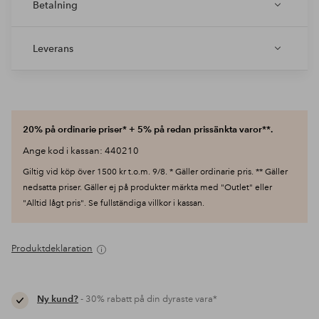
Betalning
Leverans
20% på ordinarie priser* + 5% på redan prissänkta varor**.
Ange kod i kassan: 440210
Giltig vid köp över 1500 kr t.o.m. 9/8. * Gäller ordinarie pris. ** Gäller
nedsatta priser. Gäller ej på produkter märkta med "Outlet" eller
"Alltid lågt pris". Se fullständiga villkor i kassan.
Produktdeklaration
Ny kund?
- 30% rabatt på din dyraste vara*