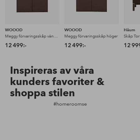
WOOOD
WOOOD
Håum
Meggy förvaringsskåp vänster
Meggy förvaringsskåp höger
Skåp To
12 499:-
12 499:-
12 99
Inspireras av våra
kunders favoriter &
shoppa stilen
#homeroomse