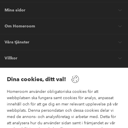
Mina sidor
Om Homeroom
Våra tjänster
Villkor
Vänner
Dina cookies, ditt val!
Homeroom använder obligatoriska cookies för att
webbplatsen ska fungera samt cookies för analys, anpassat
innehåll och för att ge dig en mer relevant upplevelse på vår
webbplats. Denna persondatan och dessa cookies delar vi
Säkra betalningar
med de annons- och analysföretag vi arbetar med. Detta för
Vill du veta mer om
våra betalalternativ
?
att analysera hur du använder sidan samt i främjandet av vår