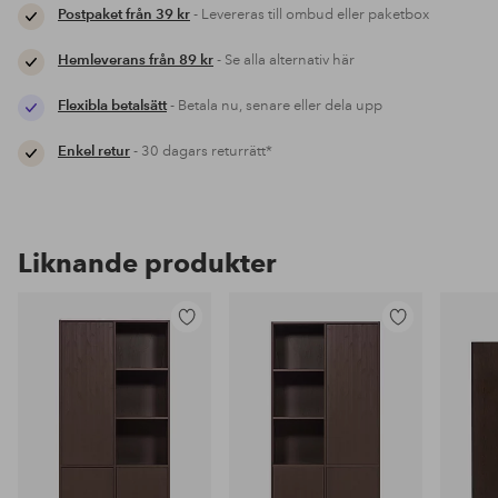
Postpaket från 39 kr
- Levereras till ombud eller paketbox
Hemleverans från 89 kr
- Se alla alternativ här
Flexibla betalsätt
- Betala nu, senare eller dela upp
Enkel retur
- 30 dagars returrätt*
Liknande produkter
Lägg
Lägg
till
till
i
i
favoriter
favoriter