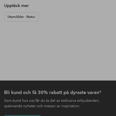
Upptäck mer
Utemöbler - Natur
Bli kund och få 30% rabatt på dyraste varan*
Som kund hos oss får du ta del av exklusiva erbjudanden,
spännande nyheter och massor av inspiration.