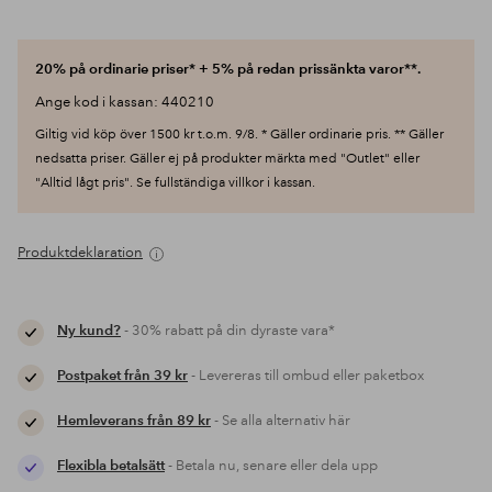
20% på ordinarie priser* + 5% på redan prissänkta varor**.
Ange kod i kassan: 440210
Giltig vid köp över 1500 kr t.o.m. 9/8. * Gäller ordinarie pris. ** Gäller
nedsatta priser. Gäller ej på produkter märkta med "Outlet" eller
"Alltid lågt pris". Se fullständiga villkor i kassan.
Produktdeklaration
Ny kund?
- 30% rabatt på din dyraste vara*
Postpaket från 39 kr
- Levereras till ombud eller paketbox
Hemleverans från 89 kr
- Se alla alternativ här
Flexibla betalsätt
- Betala nu, senare eller dela upp