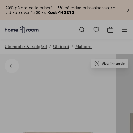
20% på ordinarie priser* + 5% på redan prissänkta varor**
vid köp över 1500 kr.
Kod: 440210
Homeroom
–
Gå
Gå
Pro
Allt
till
till
för
favoritmarkerad
kundvagn
Utemöbler & trädgård
Utebord
Matbord
hemmet
produkter
till
lågt
pris
Visa liknande
Tillbaka