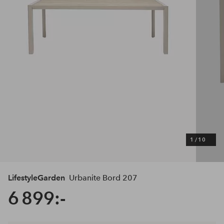
1
/
10
LifestyleGarden
Urbanite Bord 207
6 899:-