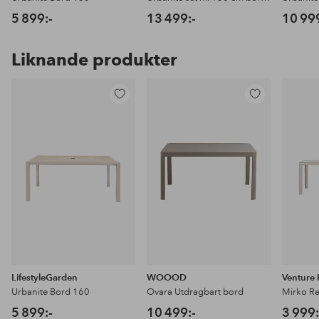
5 899:-
13 499:-
10 99
Liknande produkter
Lägg
Lägg
till
till
i
i
favoriter
favoriter
LifestyleGarden
WOOOD
Venture
Urbanite Bord 160
Ovara Utdragbart bord
Mirko R
5 899:-
10 499:-
3 999: