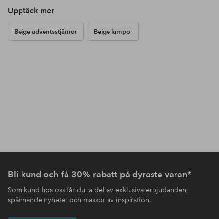
Upptäck mer
Beige adventsstjärnor
Beige lampor
Bli kund och få 30% rabatt på dyraste varan*
Som kund hos oss får du ta del av exklusiva erbjudanden,
spännande nyheter och massor av inspiration.