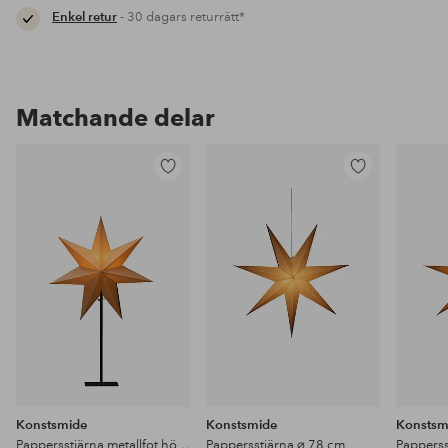
Enkel retur
- 30 dagars returrätt*
Matchande delar
Lägg
Lägg
till
till
i
i
favoriter
favoriter
Konstsmide
Konstsmide
Konstsm
Pappersstjärna metallfot höjd 65 cm
Pappersstjärna ⌀ 78 cm
Papperss