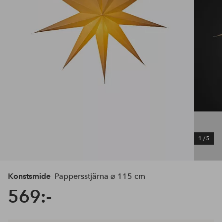
1
/
5
Konstsmide
Pappersstjärna ⌀ 115 cm
569:-