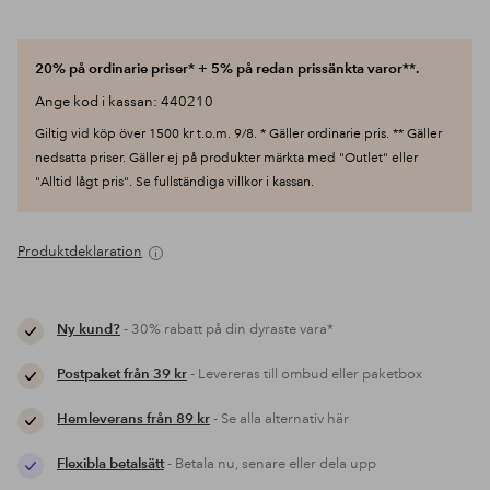
20% på ordinarie priser* + 5% på redan prissänkta varor**.
Ange kod i kassan: 440210
Giltig vid köp över 1500 kr t.o.m. 9/8. * Gäller ordinarie pris. ** Gäller
nedsatta priser. Gäller ej på produkter märkta med "Outlet" eller
"Alltid lågt pris". Se fullständiga villkor i kassan.
Produktdeklaration
Ny kund?
- 30% rabatt på din dyraste vara*
Postpaket från 39 kr
- Levereras till ombud eller paketbox
Hemleverans från 89 kr
- Se alla alternativ här
Flexibla betalsätt
- Betala nu, senare eller dela upp