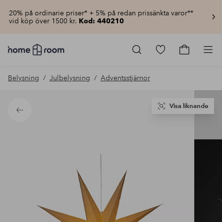
20% på ordinarie priser* + 5% på redan prissänkta varor**
vid köp över 1500 kr.
Kod: 440210
Homeroom
–
Gå
Gå
Pro
Allt
till
till
för
favoritmarkerad
kundvagn
Belysning
Julbelysning
Adventsstjärnor
hemmet
produkter
till
lågt
pris
Visa liknande
Tillbaka