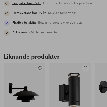
Postpaket från 39 kr
- Levereras till ombud eller paketbox
Hemleverans från 89 kr
- Se alla alternativ här
Flexibla betalsätt
- Betala nu, senare eller dela upp
Enkel retur
- 30 dagars returrätt*
Liknande produkter
Lägg
Lägg
till
till
i
i
favoriter
favoriter