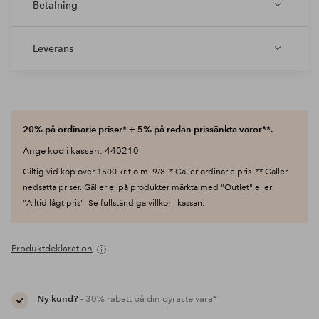
Betalning
Leverans
20% på ordinarie priser* + 5% på redan prissänkta varor**.
Ange kod i kassan: 440210
Giltig vid köp över 1500 kr t.o.m. 9/8. * Gäller ordinarie pris. ** Gäller
nedsatta priser. Gäller ej på produkter märkta med "Outlet" eller
"Alltid lågt pris". Se fullständiga villkor i kassan.
Produktdeklaration
Ny kund?
- 30% rabatt på din dyraste vara*