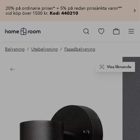
20% på ordinarie priser* + 5% på redan prissänkta varor**
vid köp över 1500 kr.
Kod: 440210
Homeroom
–
Gå
Gå
Pro
Allt
till
till
för
favoritmarkerad
kundvagn
Belysning
Utebelysning
Fasadbelysning
hemmet
produkter
till
lågt
pris
Visa liknande
Tillbaka