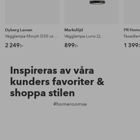
Dyberg Larsen
Markslöjd
PR Hom
Vägglampa Morph D30 utomhus
Vägglampa Luno 2L
2 249:-
899:-
1 399:
Inspireras av våra
kunders favoriter &
shoppa stilen
#homeroomse