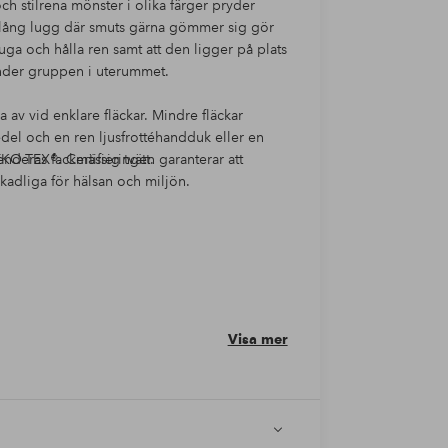
ch stilrena mönster i olika färger pryder
n lång lugg där smuts gärna gömmer sig gör
a och hålla ren samt att den ligger på plats
under gruppen i uterummet.
ka av vid enklare fläckar. Mindre fläckar
del och en ren ljusfrottéhandduk eller en
nderas fackmässig tvätt.
O-TEX®. Certifieringen garanterar att
kadliga för hälsan och miljön.
Visa mer