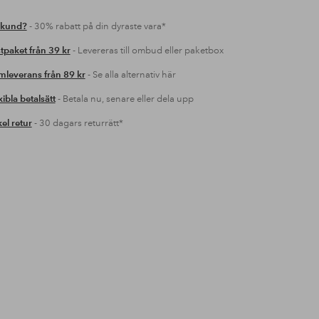
 kund?
- 30% rabatt på din dyraste vara*
tpaket från 39 kr
- Levereras till ombud eller paketbox
leverans från 89 kr
- Se alla alternativ här
xibla betalsätt
- Betala nu, senare eller dela upp
el retur
- 30 dagars returrätt*