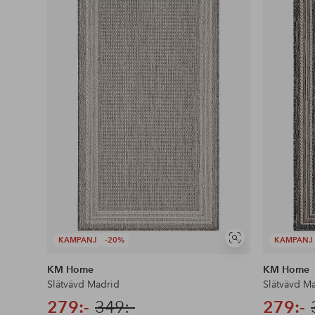
i
favoriter
KAMPANJ
-20%
KAMPANJ
Visa
liknande
KM Home
KM Home
Slätvävd Madrid
Slätvävd M
279:-
349:-
279:-