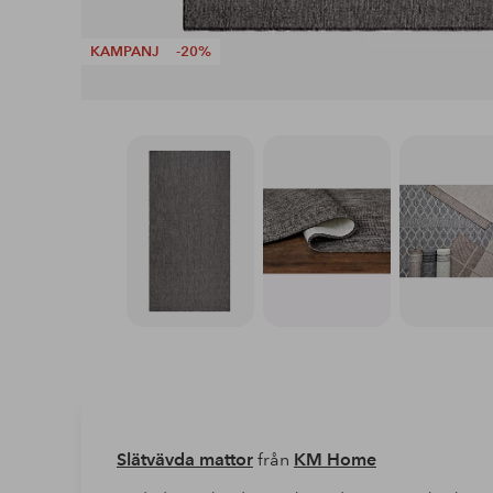
KAMPANJ
-20%
Slätvävda mattor
från
KM Home