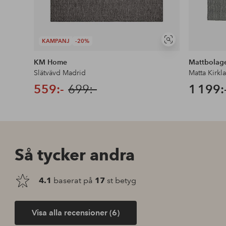
KAMPANJ
-20%
Visa
liknande
KM Home
Mattbolag
Slätvävd Madrid
Matta Kirkl
559:-
699:-
1 199:
Så tycker andra
4.1
baserat på
17
st betyg
Visa alla recensioner (6)