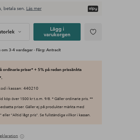
, betala sen.
Läs mer
Lägg i
 storlek
varukorgen
 om 3-4 vardagar - Färg: Antracit
 ordinarie priser* + 5% på redan prissänkta
*.
od i kassan: 440210
id köp över 1500 kr t.o.m. 9/8. * Gäller ordinarie pris. **
nedsatta priser. Gäller ej på produkter märkta med
 eller "Alltid lågt pris". Se fullständiga villkor i kassan.
eklaration