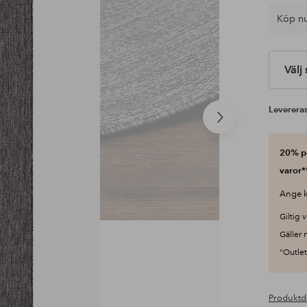
Köp nu
Välj
Levereras
Nästa
produkt
20% på
varor*
Ange k
Giltig v
Gäller 
"Outlet"
Produktd