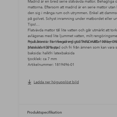
Madrid är en bred serie slätvävda mattor. Behagliga o
mattorna. Eftersom att madrid är en serie mattor uta
den sig i många rum och utrymmen. Enkel att dammsug
på golvet. Schyst inramning under matbordet eller 
Tips!
Flatvävda mattor tål lite vatten och går utmärkt att tor
avlägsnas med lite ljummet vatten, milt rengöringsme
mjuk borste. För rengöring utav hela mattan rekomme
Produkten är certifierad enligt STANDARD 100 by OEK
Material: 100% pp
produkten är testad och fri från ämnen som kan vara s
baksida: halkfri latexbaksida
tjocklek: ca 7 mm
Artikelnummer: 1819496-01
Ladda ner högupplöst bild
Produktspecifikation