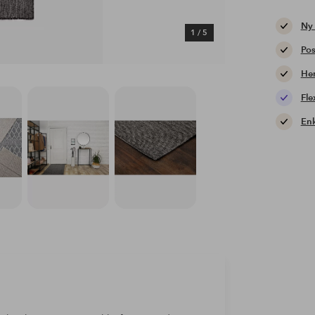
Ny
1
/
5
Pos
Hem
Fle
Enk