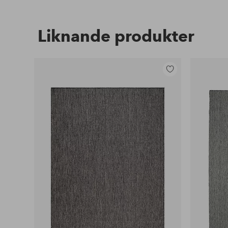
Liknande produkter
Lägg
till
i
favoriter