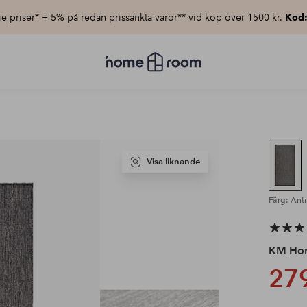
e priser* + 5% på redan prissänkta varor** vid köp över 1500 kr.
Kod
Homeroom
–
Allt
för
hemmet
till
lågt
pris
Visa liknande
Färg: Antr
KM Ho
279