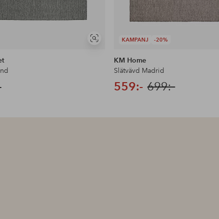
KAMPANJ
-20%
Visa
liknande
et
KM Home
and
Slätvävd Madrid
-
559:-
699:-