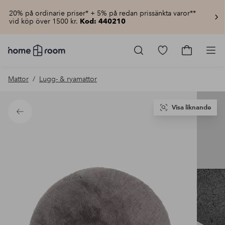
20% på ordinarie priser* + 5% på redan prissänkta varor**
vid köp över 1500 kr.
Kod: 440210
Homeroom
–
Gå
Gå
Pro
Allt
till
till
för
favoritmarkerad
kundvagn
Mattor
Lugg- & ryamattor
hemmet
produkter
till
lågt
pris
Visa liknande
Tillbaka