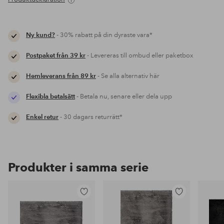
Ny kund?
- 30% rabatt på din dyraste vara*
Postpaket från 39 kr
- Levereras till ombud eller paketbox
Hemleverans från 89 kr
- Se alla alternativ här
Flexibla betalsätt
- Betala nu, senare eller dela upp
Enkel retur
- 30 dagars returrätt*
Produkter i samma serie
Lägg
Lägg
till
till
i
i
favoriter
favoriter