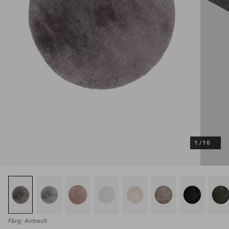
1
/
10
Färg: Antracit