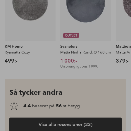
OUTLET
KM Home
Svanefors
Mattbol
Ryamatta Cozy
Matta Ninha Rund, Ø 160 cm
Matta A
499:-
1 000:-
379:-
Ursprungligt pris
1 999:-
Så tycker andra
4.4
baserat på
56
st betyg
Visa alla recensioner (23)