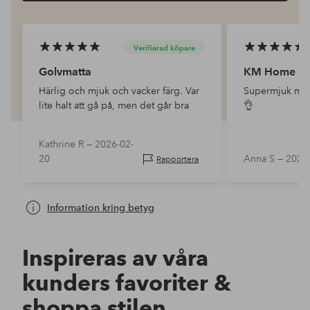
Verifierad köpare
Golvmatta
KM Home
Härlig och mjuk och vacker färg. Var
Supermjuk matt
lite halt att gå på, men det går bra
👌
Kathrine R —
2026-02-
20
Anna S —
2025
Rapportera
Information kring betyg
Inspireras av våra
kunders favoriter &
shoppa stilen