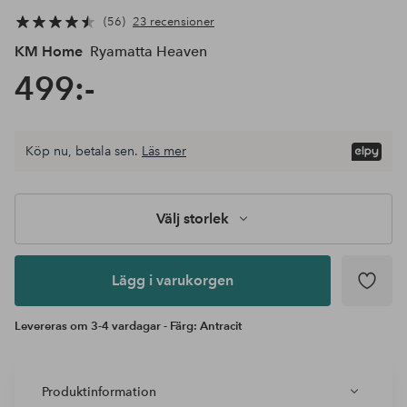
56
23 recensioner
KM Home
Ryamatta Heaven
499:-
Välj
Köp nu, betala sen.
Läs mer
storlek
Lägg i
varukorgen
Välj storlek
Lägg i varukorgen
Levereras om 3-4 vardagar - Färg: Antracit
Produktinformation