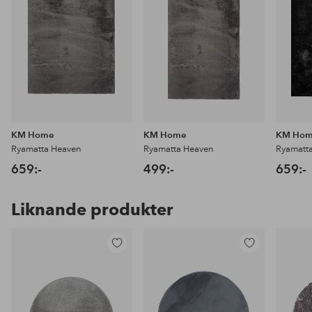
KM Home
KM Home
KM Ho
Ryamatta Heaven
Ryamatta Heaven
Ryamatt
659:-
499:-
659:-
Liknande produkter
Lägg
Lägg
till
till
i
i
favoriter
favoriter