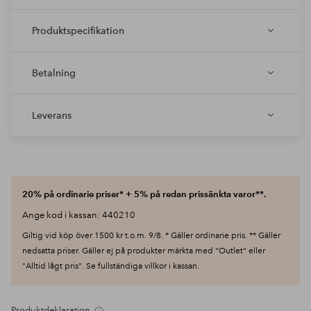
Produktspecifikation
Betalning
Leverans
20% på ordinarie priser* + 5% på redan prissänkta varor**.
Ange kod i kassan: 440210
Giltig vid köp över 1500 kr t.o.m. 9/8. * Gäller ordinarie pris. ** Gäller
nedsatta priser. Gäller ej på produkter märkta med "Outlet" eller
"Alltid lågt pris". Se fullständiga villkor i kassan.
Produktdeklaration