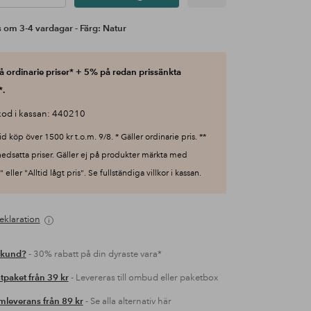
 om 3-4 vardagar - Färg: Natur
 ordinarie priser* + 5% på redan prissänkta
*.
od i kassan: 440210
id köp över 1500 kr t.o.m. 9/8. * Gäller ordinarie pris. **
nedsatta priser. Gäller ej på produkter märkta med
 eller "Alltid lågt pris". Se fullständiga villkor i kassan.
eklaration
 kund?
- 30% rabatt på din dyraste vara*
tpaket från 39 kr
- Levereras till ombud eller paketbox
leverans från 89 kr
- Se alla alternativ här