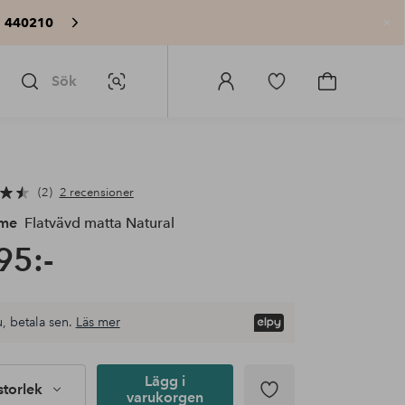
: 440210
St
Sök
Bildsök
Logga
Gå
Gå
in
till
till
på
favoritmarkerade
kundvagne
Homeroom
produkter
2
2 recensioner
me
Flatvävd matta Natural
95:-
, betala sen.
Läs mer
Lägg i
 storlek
varukorgen