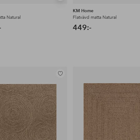
liknande
KM Home
tta Natural
Flatvävd matta Natural
-
449:-
Lägg
till
i
favoriter