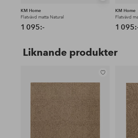
liknande
KM Home
KM Home
Flatvävd matta Natural
Flatvävd ma
1 095:-
1 095:
Liknande produkter
Lägg
till
i
favoriter