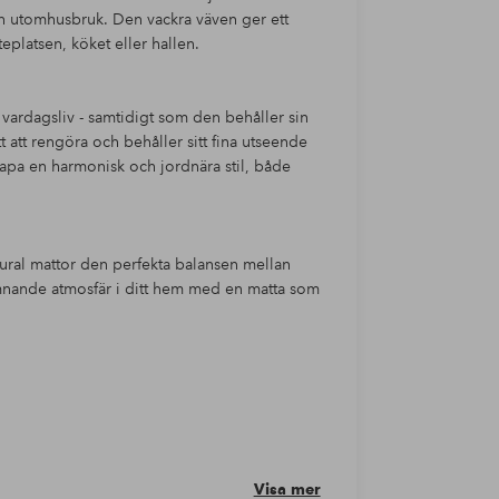
 och utomhusbruk. Den vackra väven ger ett
teplatsen, köket eller hallen.
h vardagsliv - samtidigt som den behåller sin
tt att rengöra och behåller sitt fina utseende
skapa en harmonisk och jordnära stil, både
tural mattor den perfekta balansen mellan
komnande atmosfär i ditt hem med en matta som
Visa mer