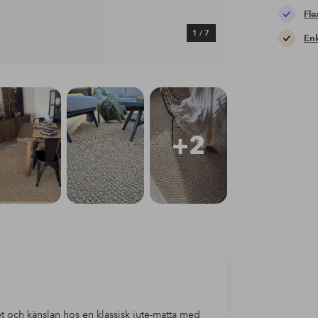
Fle
1
/
7
Enk
+2
 och känslan hos en klassisk jute-matta med