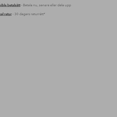
xibla betalsätt
- Betala nu, senare eller dela upp
el retur
- 30 dagars returrätt*