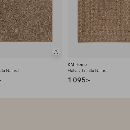
Visa
liknande
KM Home
tta Natural
Flatvävd matta Natural
-
1 095:-