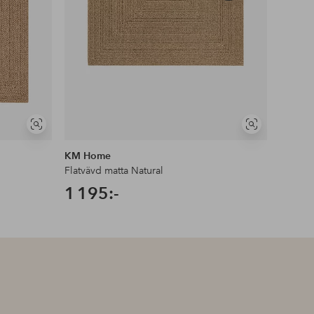
produkt
KAMP
Visa
Visa
liknande
liknande
KM Home
Ellos 
Flatvävd matta Natural
Matta 
1 195:-
489: