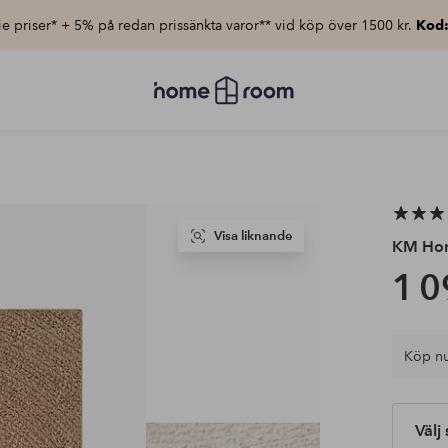
e priser* + 5% på redan prissänkta varor** vid köp över 1500 kr.
Kod
Homeroom
–
Allt
för
hemmet
till
lågt
pris
Visa liknande
KM Ho
1 0
Köp nu
Välj