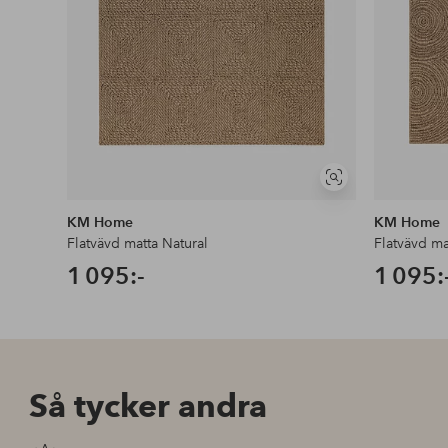
Visa
liknande
KM Home
KM Home
Flatvävd matta Natural
Flatvävd ma
1 095:-
1 095:
Så tycker andra