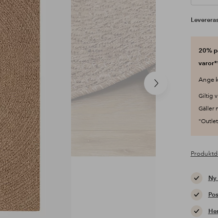
Levereras
20% på
varor*
Ange k
Nästa
produkt
Giltig v
Gäller 
"Outlet"
Produktd
Ny
Pos
Hem