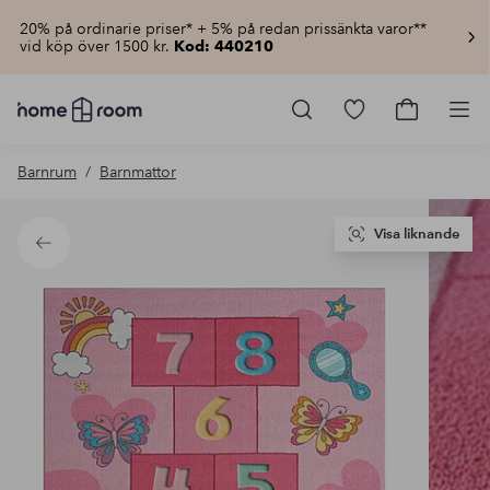
20% på ordinarie priser* + 5% på redan prissänkta varor**
vid köp över 1500 kr.
Kod: 440210
Homeroom
–
Gå
Gå
Pro
Allt
till
till
för
favoritmarkerad
kundvagn
Barnrum
Barnmattor
hemmet
produkter
till
lågt
pris
Visa liknande
Tillbaka