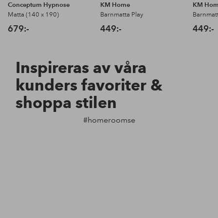
Conceptum Hypnose
KM Home
KM Ho
Matta (140 x 190)
Barnmatta Play
Barnmatt
679:-
449:-
449:-
Inspireras av våra
kunders favoriter &
shoppa stilen
#homeroomse