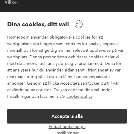
Villkor
Vänner
Dina cookies, ditt val!
Homeroom använder obligatoriska cookies för att
webbplatsen ska fungera samt cookies för analys, anpassat
innehåll och för att ge dig en mer relevant upplevelse på vår
webbplats. Denna persondatan och dessa cookies delar vi
Säkra betalningar
med de annons- och analysföretag vi arbetar med. Detta för
Vill du veta mer om
våra betalalternativ
?
att analysera hur du använder sidan samt i främjandet av vår
marknadsföring så att du kan få mer personanpassade
elpy
annonser. Genom att klicka Acceptera samtycker du till vår
användning av cookies. Du kan anpassa dina val under
Inställningar och läsa mer i vår
cookie-policy
.
Sverige - Välj land
Acceptera alla
Instagram
Facebook
Pinterest
Youtube
Endast nödvändiga
Öpp
Inställningar