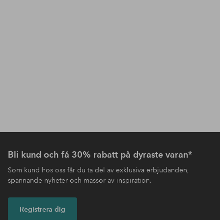
Bli kund och få 30% rabatt på dyraste varan*
Som kund hos oss får du ta del av exklusiva erbjudanden,
spännande nyheter och massor av inspiration.
Registrera dig