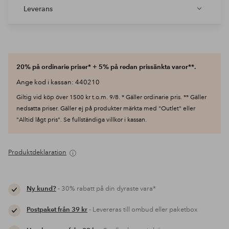
Leverans
20% på ordinarie priser* + 5% på redan prissänkta varor**.
Ange kod i kassan: 440210
Giltig vid köp över 1500 kr t.o.m. 9/8. * Gäller ordinarie pris. ** Gäller
nedsatta priser. Gäller ej på produkter märkta med "Outlet" eller
"Alltid lågt pris". Se fullständiga villkor i kassan.
Produktdeklaration
Ny kund?
- 30% rabatt på din dyraste vara*
Postpaket från 39 kr
- Levereras till ombud eller paketbox