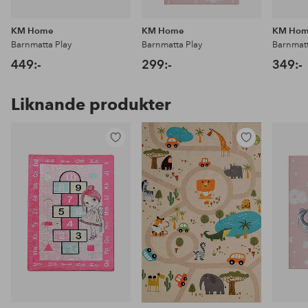
KM Home
KM Home
KM Ho
Barnmatta Play
Barnmatta Play
Barnmatt
449:-
299:-
349:-
Liknande produkter
Lägg
Lägg
till
till
i
i
favoriter
favoriter