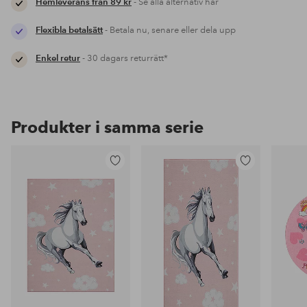
Hemleverans från 89 kr
- Se alla alternativ här
Flexibla betalsätt
- Betala nu, senare eller dela upp
Enkel retur
- 30 dagars returrätt*
Produkter i samma serie
Lägg
Lägg
till
till
i
i
favoriter
favoriter