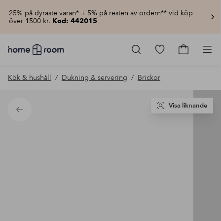
25% på dyraste varan* + 5% på resten av ordern** vid köp
över 1500 kr.
Kod: 442015
Homeroom
–
Gå
Gå
Pro
Allt
till
till
för
favoritmarkerad
kundvagn
Kök & hushåll
Dukning & servering
Brickor
hemmet
produkter
till
lågt
pris
Visa liknande
Tillbaka