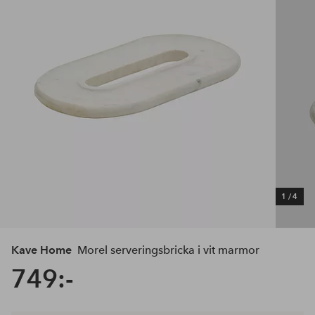
1
/
4
Kave Home
Morel serveringsbricka i vit marmor
749:-