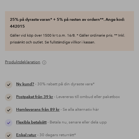
25% på dyraste varan* + 5% på resten av ordern**. Ange kod:
442015
Gäller vid köp över 1500 kr t.o.m. 16/8. * Gäller ordinarie pris. ** Inkl.
prissänkt och outlet. Se fullständiga villkor i kassan.
Produktdeklaration
Ny kund?
- 30% rabatt på din dyraste vara*
Postpaket från 39 kr
- Levereras till ombud eller paketbox
Hemleverans från 89 kr
- Se alla alternativ här
Flexibla betalsätt
- Betala nu, senare eller dela upp
Enkel retur
- 30 dagars returrätt*