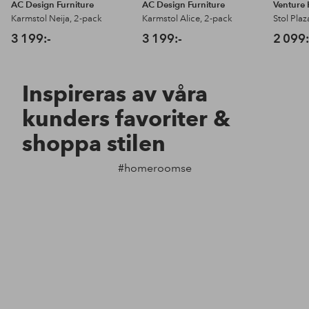
AC Design Furniture
AC Design Furniture
Venture
Karmstol Neija, 2-pack
Karmstol Alice, 2-pack
Stol Pla
3 199:-
3 199:-
2 099:
Inspireras av våra
kunders favoriter &
shoppa stilen
#homeroomse