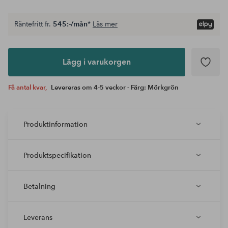
Räntefritt fr.
545:-/mån
*
Läs mer
Lägg i
varukorgen
Lägg i varukorgen
Få antal kvar,
Levereras om 4-5 veckor - Färg: Mörkgrön
Produktinformation
Produktspecifikation
Betalning
Leverans