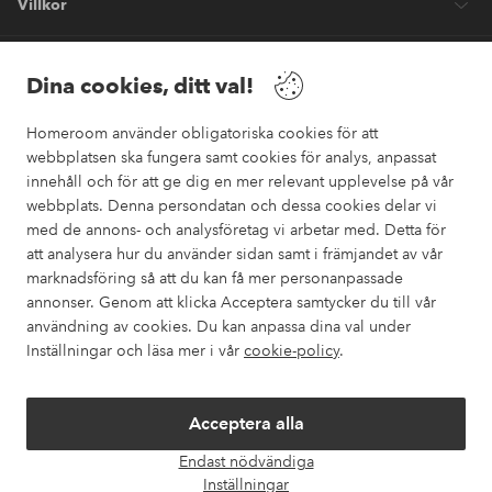
Villkor
Vänner
Dina cookies, ditt val!
Homeroom använder obligatoriska cookies för att
webbplatsen ska fungera samt cookies för analys, anpassat
innehåll och för att ge dig en mer relevant upplevelse på vår
webbplats. Denna persondatan och dessa cookies delar vi
Säkra betalningar
med de annons- och analysföretag vi arbetar med. Detta för
Vill du veta mer om
våra betalalternativ
?
att analysera hur du använder sidan samt i främjandet av vår
marknadsföring så att du kan få mer personanpassade
elpy
annonser. Genom att klicka Acceptera samtycker du till vår
användning av cookies. Du kan anpassa dina val under
Inställningar och läsa mer i vår
cookie-policy
.
Sverige - Välj land
Acceptera alla
Instagram
Facebook
Pinterest
Youtube
Endast nödvändiga
Öpp
Inställningar
chatt