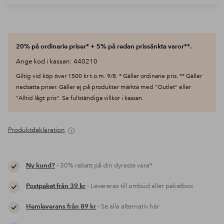
20% på ordinarie priser* + 5% på redan prissänkta varor**.
Ange kod i kassan: 440210
Giltig vid köp över 1500 kr t.o.m. 9/8. * Gäller ordinarie pris. ** Gäller
nedsatta priser. Gäller ej på produkter märkta med "Outlet" eller
"Alltid lågt pris". Se fullständiga villkor i kassan.
Produktdeklaration
Ny kund?
- 30% rabatt på din dyraste vara*
Postpaket från 39 kr
- Levereras till ombud eller paketbox
Hemleverans från 89 kr
- Se alla alternativ här