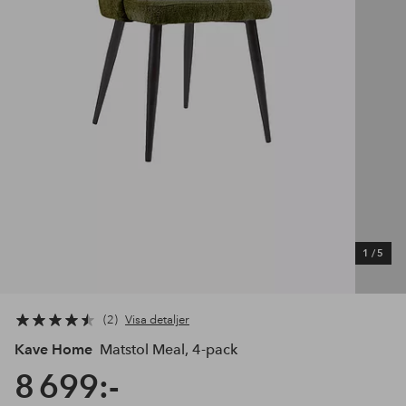
1
/
5
2
Visa detaljer
Kave Home
Matstol Meal, 4-pack
8 699:-