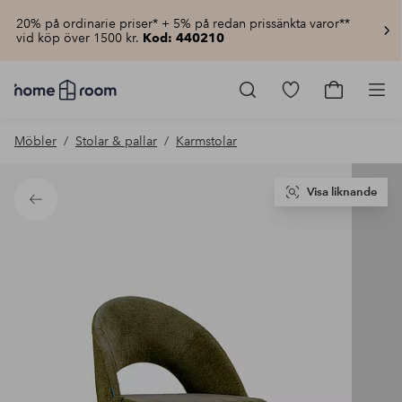
20% på ordinarie priser* + 5% på redan prissänkta varor**
vid köp över 1500 kr.
Kod: 440210
Homeroom
–
Gå
Gå
Pro
Allt
till
till
för
favoritmarkerad
kundvagn
Möbler
Stolar & pallar
Karmstolar
hemmet
produkter
till
lågt
pris
Visa liknande
Tillbaka