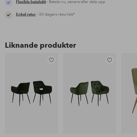
Flexibla betalsätt
- Betala nu, senare eller dela upp
Enkel retur
- 30 dagars returrätt*
Liknande produkter
Lägg
Lägg
till
till
i
i
favoriter
favoriter