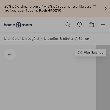
20% på ordinarie priser* + 5% på redan prissänkta varor**
vid köp över 1500 kr.
Kod: 440210
Homeroom
–
Gå
Gå
Pro
Allt
till
till
för
favoritmarkerad
kundvagn
Utemöbler & trädgård
Utesoffor & bänkar
Bänkar
hemmet
produkter
till
lågt
pris
Visa liknande
Tillbaka