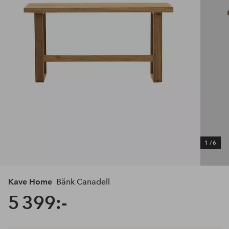
1
/
6
Kave Home
Bänk Canadell
5 399:-