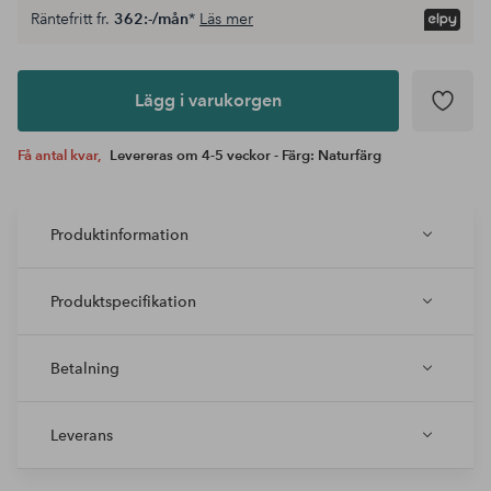
Räntefritt fr.
362:-/mån
*
Läs mer
Lägg i
varukorgen
Lägg i varukorgen
Få antal kvar,
Levereras om 4-5 veckor - Färg: Naturfärg
Produktinformation
Produktspecifikation
Betalning
Leverans