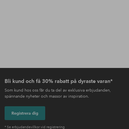
Bli kund och få 30% rabatt på dyraste varan*
Som kund hos oss får du ta del av exklusiva erbjudanden,
spännande nyheter och massor av inspiration.
Registrera dig
* Se erbjudandevillkor vid registrering