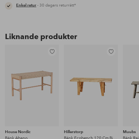
Enkel retur
- 30 dagars returrätt*
Liknande produkter
Lägg
Lägg
till
till
i
i
favoriter
favoriter
House Nordic
Hillerstorp
Muubs
Bänk Abano
Bänk Ecobench 120 Cm Björk
Bänk Raj