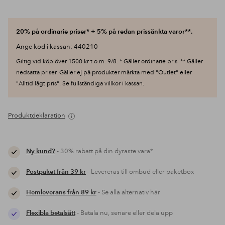
20% på ordinarie priser* + 5% på redan prissänkta varor**.
Ange kod i kassan: 440210
Giltig vid köp över 1500 kr t.o.m. 9/8. * Gäller ordinarie pris. ** Gäller
nedsatta priser. Gäller ej på produkter märkta med "Outlet" eller
"Alltid lågt pris". Se fullständiga villkor i kassan.
Produktdeklaration
Ny kund?
- 30% rabatt på din dyraste vara*
Postpaket från 39 kr
- Levereras till ombud eller paketbox
Hemleverans från 89 kr
- Se alla alternativ här
Flexibla betalsätt
- Betala nu, senare eller dela upp