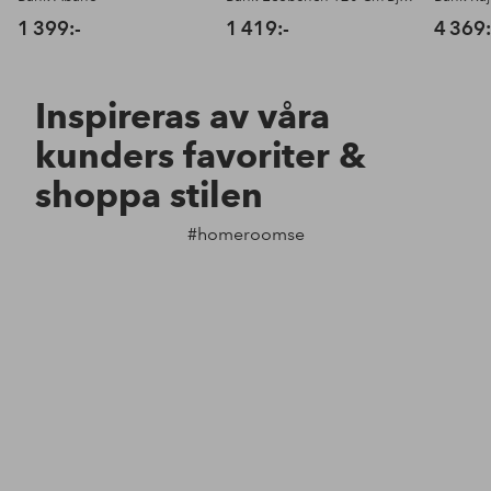
1 399:-
1 419:-
4 369:
Inspireras av våra
kunders favoriter &
shoppa stilen
#homeroomse