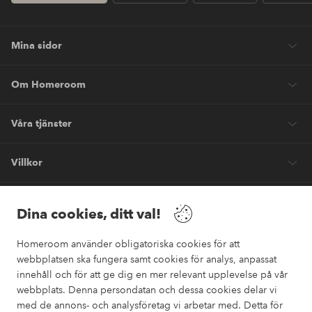
Mina sidor
Om Homeroom
Våra tjänster
Villkor
Vänner
Dina cookies, ditt val!
Homeroom använder obligatoriska cookies för att
webbplatsen ska fungera samt cookies för analys, anpassat
innehåll och för att ge dig en mer relevant upplevelse på vår
webbplats. Denna persondatan och dessa cookies delar vi
Säkra betalningar
med de annons- och analysföretag vi arbetar med. Detta för