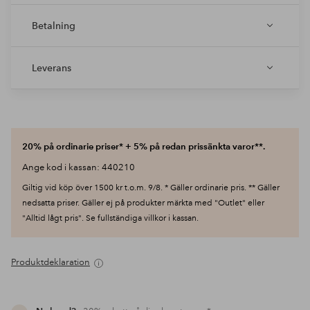
Betalning
Leverans
20% på ordinarie priser* + 5% på redan prissänkta varor**.
Ange kod i kassan: 440210
Giltig vid köp över 1500 kr t.o.m. 9/8. * Gäller ordinarie pris. ** Gäller
nedsatta priser. Gäller ej på produkter märkta med "Outlet" eller
"Alltid lågt pris". Se fullständiga villkor i kassan.
Produktdeklaration