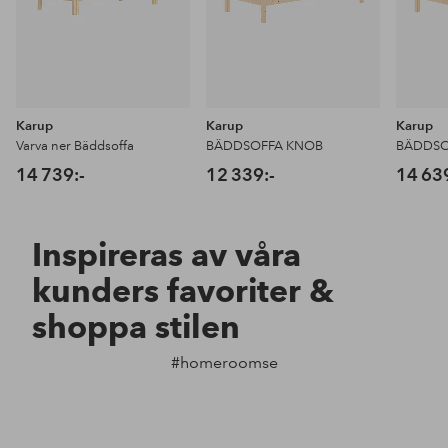
Karup
Karup
Karup
Varva ner Bäddsoffa
BÄDDSOFFA KNOB
BÄDDSO
14 739:-
12 339:-
14 63
Inspireras av våra
kunders favoriter &
shoppa stilen
#homeroomse