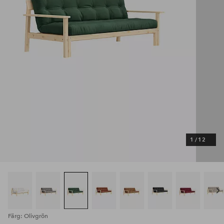
1
/
12
Färg: Olivgrön