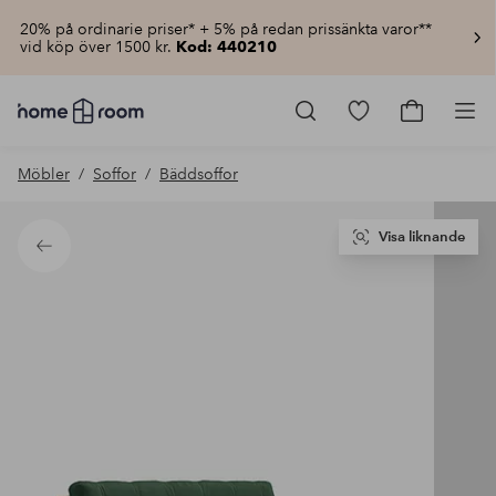
20% på ordinarie priser* + 5% på redan prissänkta varor**
vid köp över 1500 kr.
Kod: 440210
Homeroom
–
Gå
Gå
Pro
Allt
till
till
för
favoritmarkerad
kundvagn
Möbler
Soffor
Bäddsoffor
hemmet
produkter
till
lågt
pris
Visa liknande
Tillbaka