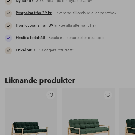
Ny kund?
- 30% rabatt på din dyraste vara*
Postpaket från 39 kr
- Levereras till ombud eller paketbox
Hemleverans från 89 kr
- Se alla alternativ här
Flexibla betalsätt
- Betala nu, senare eller dela upp
Enkel retur
- 30 dagars returrätt*
Liknande produkter
Lägg
Lägg
till
till
i
i
favoriter
favoriter