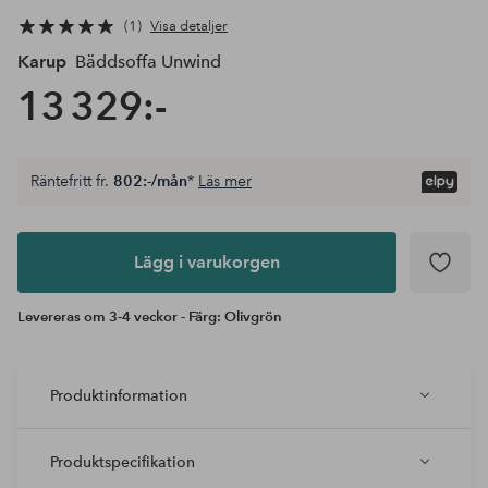
1
Visa detaljer
Karup
Bäddsoffa Unwind
13 329:-
Räntefritt fr.
802:-/mån
*
Läs mer
Lägg i
varukorgen
Lägg i varukorgen
Levereras om 3-4 veckor - Färg: Olivgrön
Produktinformation
Produktspecifikation