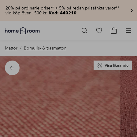
20% på ordinarie priser* + 5% på redan prissänkta varor**
vid köp över 1500 kr.
Kod: 440210
Homeroom
–
Gå
Gå
Pro
Allt
till
till
för
favoritmarkerad
kundvagn
Mattor
Bomulls- & trasmattor
hemmet
produkter
till
lågt
pris
Visa liknande
Tillbaka