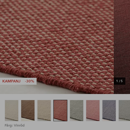
KAMPANJ
-30%
1
/
5
Färg: Vinröd