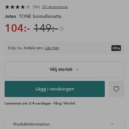
56
20 recensioner
Jotex
TONE bomullsmatta
104:-
149:-
Välj
Köp nu, betala sen.
Läs mer
storlek
Lägg i
varukorgen
Välj storlek
Lägg i varukorgen
Levereras om 2-4 vardagar - Färg: Vinröd
Produktinformation