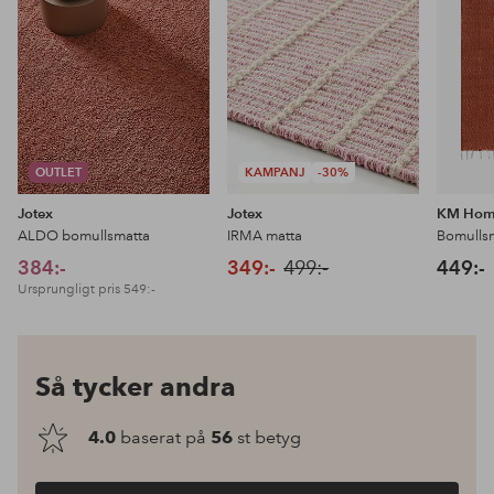
OUTLET
KAMPANJ
-30%
Jotex
Jotex
KM Ho
ALDO bomullsmatta
IRMA matta
Bomullsm
384:-
349:-
499:-
449:-
Ursprungligt pris
549:-
Så tycker andra
4.0
baserat på
56
st betyg