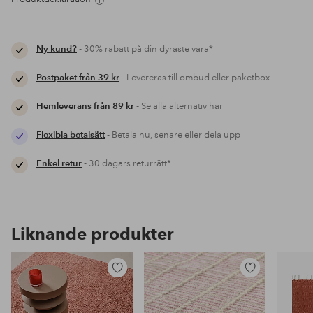
Ny kund?
- 30% rabatt på din dyraste vara*
Postpaket från 39 kr
- Levereras till ombud eller paketbox
Hemleverans från 89 kr
- Se alla alternativ här
Flexibla betalsätt
- Betala nu, senare eller dela upp
Enkel retur
- 30 dagars returrätt*
Liknande produkter
Lägg
Lägg
till
till
i
i
favoriter
favoriter