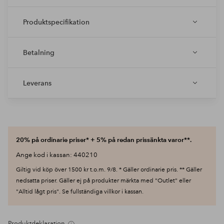
Produktspecifikation
Betalning
Leverans
20% på ordinarie priser* + 5% på redan prissänkta varor**.
Ange kod i kassan: 440210
Giltig vid köp över 1500 kr t.o.m. 9/8. * Gäller ordinarie pris. ** Gäller
nedsatta priser. Gäller ej på produkter märkta med "Outlet" eller
"Alltid lågt pris". Se fullständiga villkor i kassan.
Produktdeklaration