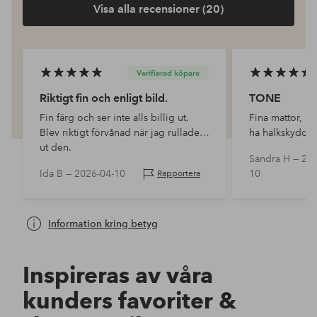
Visa alla recensioner (20)
Verifierad köpare
Riktigt fin och enligt bild.
TONE
Fin färg och ser inte alls billig ut.
Fina mattor, nå
Blev riktigt förvånad när jag rullade
ha halkskydd 
ut den.
Sandra H —
202
Ida B —
2026-04-10
10
Rapportera
Information kring betyg
Inspireras av våra
kunders favoriter &