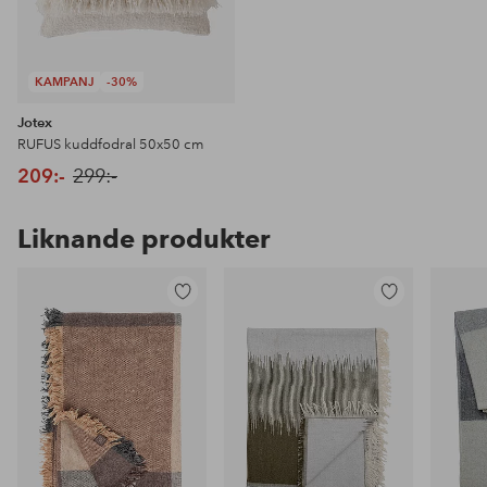
KAMPANJ
-30%
Jotex
RUFUS kuddfodral 50x50 cm
209:-
299:-
Liknande produkter
Lägg
Lägg
till
till
i
i
favoriter
favoriter