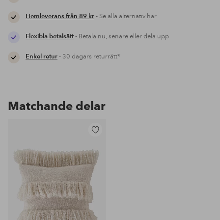
Hemleverans från 89 kr
- Se alla alternativ här
Flexibla betalsätt
- Betala nu, senare eller dela upp
Enkel retur
- 30 dagars returrätt*
Matchande delar
Lägg
till
i
favoriter