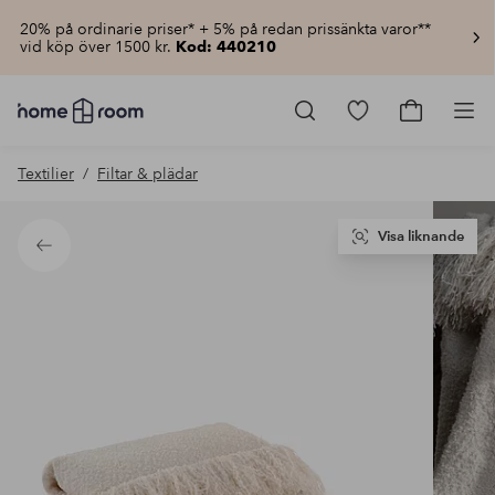
20% på ordinarie priser* + 5% på redan prissänkta varor**
vid köp över 1500 kr.
Kod: 440210
Homeroom
–
Gå
Gå
Pro
Allt
till
till
för
favoritmarkerad
kundvagn
Textilier
Filtar & plädar
hemmet
produkter
till
lågt
pris
Visa liknande
Tillbaka