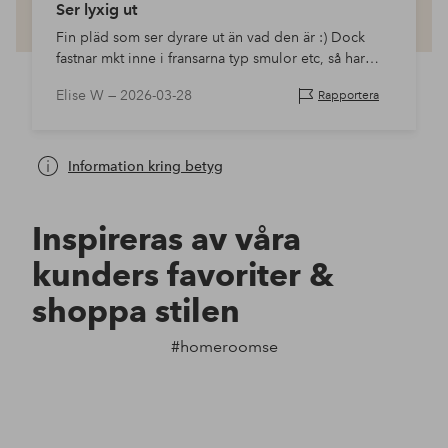
Ser lyxig ut
Fin pläd som ser dyrare ut än vad den är :) Dock
fastnar mkt inne i fransarna typ smulor etc, så har
man barn är det ett tips att de inte käkar kex etc nära
Elise W —
2026-03-28
Rapportera
den för det är supersvårt att s…
Information kring betyg
Inspireras av våra
kunders favoriter &
shoppa stilen
#homeroomse