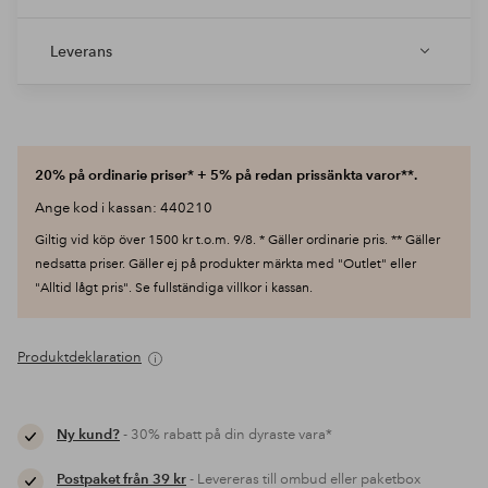
Leverans
20% på ordinarie priser* + 5% på redan prissänkta varor**.
Ange kod i kassan: 440210
Giltig vid köp över 1500 kr t.o.m. 9/8. * Gäller ordinarie pris. ** Gäller
nedsatta priser. Gäller ej på produkter märkta med "Outlet" eller
"Alltid lågt pris". Se fullständiga villkor i kassan.
Produktdeklaration
Ny kund?
- 30% rabatt på din dyraste vara*
Postpaket från 39 kr
- Levereras till ombud eller paketbox