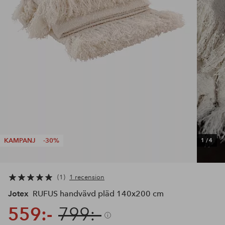
KAMPANJ
-30%
1
/
4
1
1 recension
Jotex
RUFUS handvävd pläd 140x200 cm
559:-
799:-