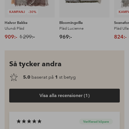
KAMPANJ
-30%
KAMP
Halvor Bakke
Bloomingville
Svanefo
Ulundi Pläd
Pläd Lucienne
Pläd Ulla
909:-
1 299:-
969:-
824:-
Så tycker andra
5.0
baserat på
1
st betyg
Visa alla recensioner (1)
Verifierad köpare