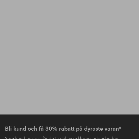
Bli kund och få 30% rabatt på dyraste varan*
Som kund hos oss får du ta del av exklusiva erbjudanden,