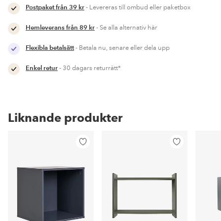
Postpaket från 39 kr
- Levereras till ombud eller paketbox
Hemleverans från 89 kr
- Se alla alternativ här
Flexibla betalsätt
- Betala nu, senare eller dela upp
Enkel retur
- 30 dagars returrätt*
Liknande produkter
Lägg
Lägg
till
till
i
i
favoriter
favoriter