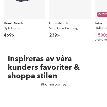
OUTLE
House Nordic
House Nordic
Jotex
Hylla Horne
Vägg Hylla, Bamberg
SKÅNE h
469:-
239:-
1 500:
Ursprungl
Inspireras av våra
kunders favoriter &
shoppa stilen
#homeroomse