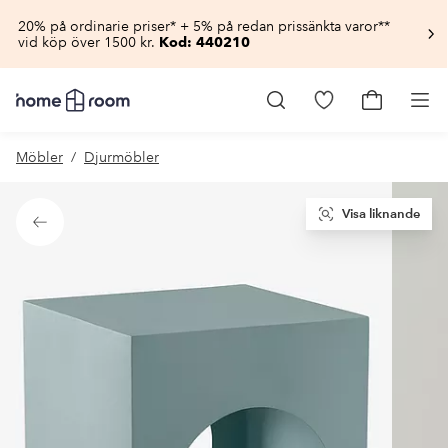
20% på ordinarie priser* + 5% på redan prissänkta varor**
vid köp över 1500 kr.
Kod: 440210
Homeroom
–
Gå
Gå
Pro
Allt
till
till
för
favoritmarkerad
kundvagn
Möbler
Djurmöbler
hemmet
produkter
till
lågt
pris
Visa liknande
Tillbaka