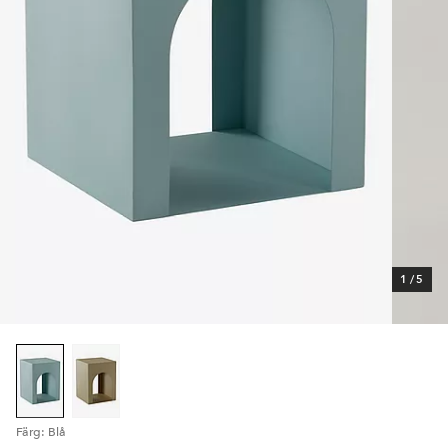
1
/
5
Färg: Blå