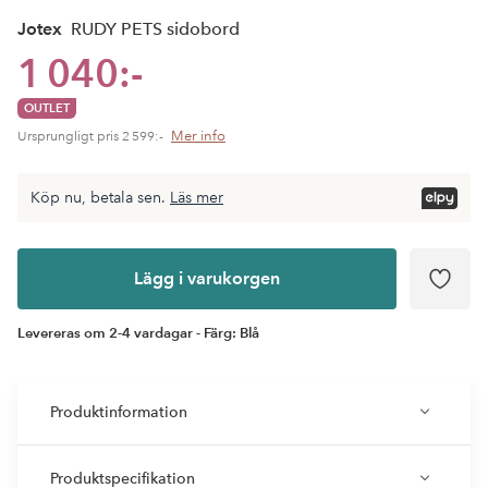
Jotex
RUDY PETS sidobord
1 040:-
OUTLET
Mer info
Ursprungligt pris
2 599:-
Köp nu, betala sen.
Läs mer
Lägg i
varukorgen
Lägg i varukorgen
Levereras om 2-4 vardagar - Färg: Blå
Produktinformation
Produktspecifikation