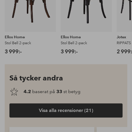
Ellos Home
Ellos Home
Jotex
Stol Bell 2-pack
Stol Bell 2-pack
RIPPATS 
3 999:-
3 999:-
2 999:
Så tycker andra
4.2
baserat på
33
st betyg
Visa alla recensioner (21)