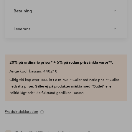
Betalning
Leverans
20% på ordinarie priser* + 5% på redan prissänkta varor**.
Ange kod i kassan: 440210
Giltig vid köp över 1500 kr t.o.m. 9/8. * Gäller ordinarie pris. ** Gäller
nedsatta priser. Gäller ej på produkter märkta med "Outlet" eller
"Alltid lågt pris". Se fullständiga villkor i kassan.
Produktdeklaration