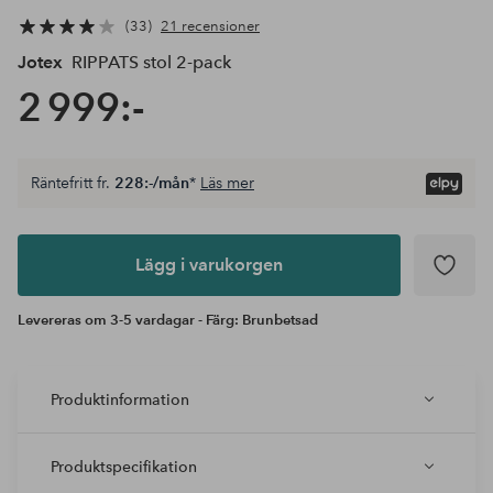
33
21 recensioner
Jotex
RIPPATS stol 2-pack
2 999:-
Räntefritt fr.
228:-/mån
*
Läs mer
Lägg i
varukorgen
Lägg i varukorgen
Levereras om 3-5 vardagar - Färg: Brunbetsad
Produktinformation
Produktspecifikation