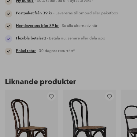
Ny kund?
- 30% rabatt på din dyraste vara*
Postpaket från 39 kr
- Levereras till ombud eller paketbox
Hemleverans från 89 kr
- Se alla alternativ här
Flexibla betalsätt
- Betala nu, senare eller dela upp
Enkel retur
- 30 dagars returrätt*
Liknande produkter
Lägg
Lägg
till
till
i
i
favoriter
favoriter