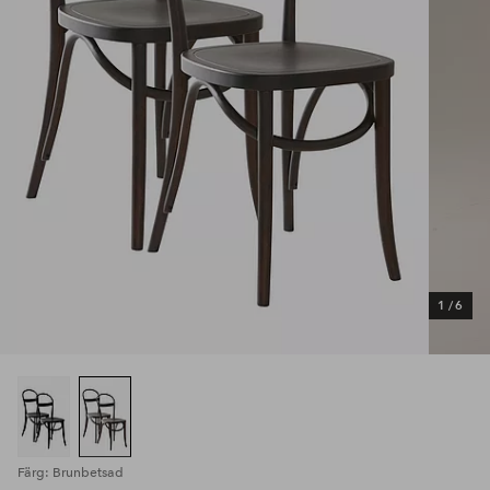
1
/
6
Färg: Brunbetsad