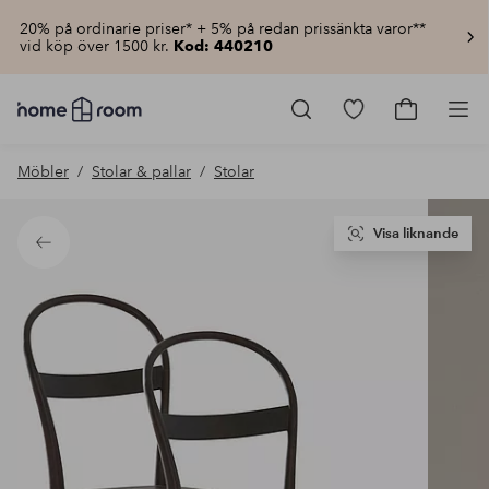
20% på ordinarie priser* + 5% på redan prissänkta varor**
vid köp över 1500 kr.
Kod: 440210
Homeroom
–
Gå
Gå
Pro
Allt
till
till
för
favoritmarkerad
kundvagn
Möbler
Stolar & pallar
Stolar
hemmet
produkter
till
lågt
pris
Visa liknande
Tillbaka