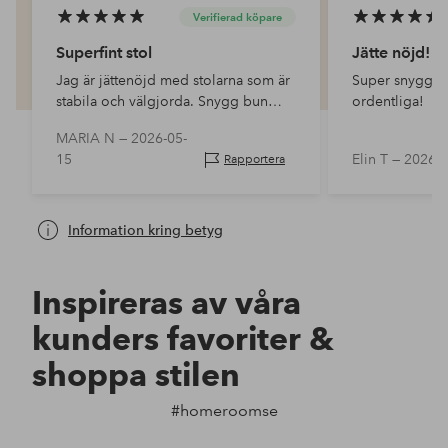
Verifierad köpare
Superfint stol
Jätte nöjd!
Jag är jättenöjd med stolarna som är
Super snygga s
stabila och välgjorda. Snygg bun
ordentliga!
färg. ⭐️
MARIA N —
2026-05-
15
Elin T —
2026-0
Rapportera
Information kring betyg
Inspireras av våra
kunders favoriter &
shoppa stilen
#homeroomse