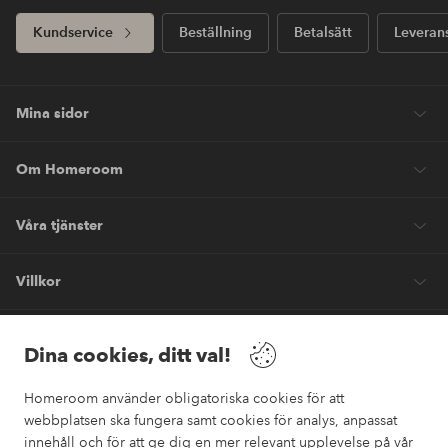
Kundservice
Beställning
Betalsätt
Leveran
Mina sidor
Om Homeroom
Våra tjänster
Villkor
Vänner
Dina cookies, ditt val!
Homeroom använder obligatoriska cookies för att
webbplatsen ska fungera samt cookies för analys, anpassat
innehåll och för att ge dig en mer relevant upplevelse på vår