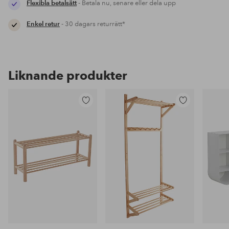
Flexibla betalsätt
- Betala nu, senare eller dela upp
Enkel retur
- 30 dagars returrätt*
Liknande produkter
Lägg
Lägg
till
till
i
i
favoriter
favoriter