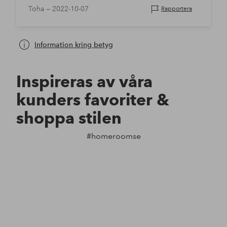
Toha —
2022-10-07
Rapportera
Information kring betyg
Inspireras av våra
kunders favoriter &
shoppa stilen
#homeroomse