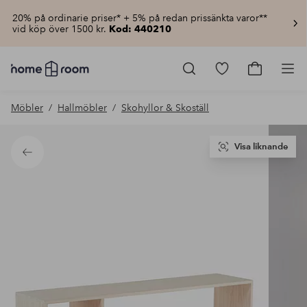
20% på ordinarie priser* + 5% på redan prissänkta varor**
vid köp över 1500 kr.
Kod: 440210
Homeroom
–
Gå
Gå
Pro
Allt
till
till
för
favoritmarkerad
kundvagn
Möbler
Hallmöbler
Skohyllor & Skoställ
hemmet
produkter
till
lågt
pris
Visa liknande
Tillbaka