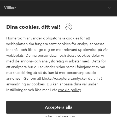
Villkor
Vänner
Dina cookies, ditt val!
Homeroom använder obligatoriska cookies för att
webbplatsen ska fungera samt cookies för analys, anpassat
innehåll och för att ge dig en mer relevant upplevelse på vår
webbplats. Denna persondatan och dessa cookies delar vi
Säkra betalningar
med de annons- och analysföretag vi arbetar med. Detta för
Vill du veta mer om
våra betalalternativ
?
att analysera hur du använder sidan samt i främjandet av vår
marknadsföring så att du kan få mer personanpassade
elpy
annonser. Genom att klicka Acceptera samtycker du till vår
användning av cookies. Du kan anpassa dina val under
Inställningar och läsa mer i vår
cookie-policy
.
Sverige - Välj land
Acceptera alla
Instagram
Facebook
Pinterest
Youtube
Endast nödvändiga