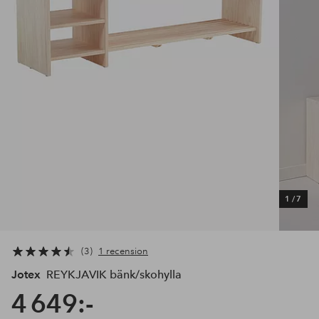
1
/
7
3
1 recension
Jotex
REYKJAVIK bänk/skohylla
4 649:-