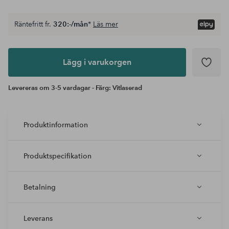
Räntefritt fr.
320:-/mån
*
Läs mer
Lägg i
varukorgen
Lägg i varukorgen
Levereras om 3-5 vardagar - Färg: Vitlaserad
Produktinformation
Produktspecifikation
Betalning
Leverans