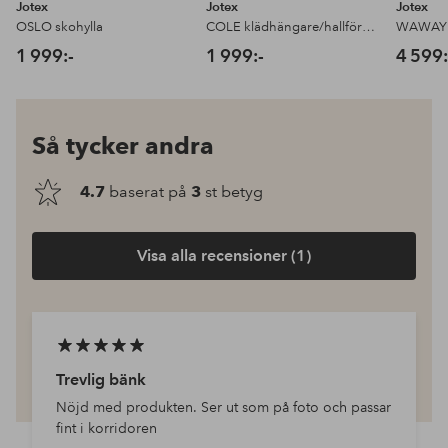
Jotex
Jotex
Jotex
OSLO skohylla
COLE klädhängare/hallförvaring
WAWAY s
1 999:-
1 999:-
4 599:
Så tycker andra
4.7
baserat på
3
st betyg
Visa alla recensioner (1)
Trevlig bänk
Nöjd med produkten. Ser ut som på foto och passar
fint i korridoren