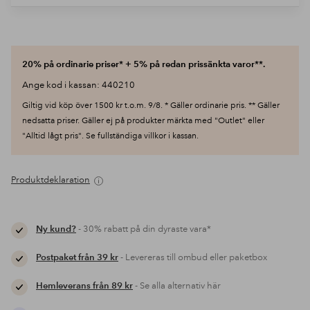
20% på ordinarie priser* + 5% på redan prissänkta varor**.
Ange kod i kassan: 440210
Giltig vid köp över 1500 kr t.o.m. 9/8. * Gäller ordinarie pris. ** Gäller
nedsatta priser. Gäller ej på produkter märkta med "Outlet" eller
"Alltid lågt pris". Se fullständiga villkor i kassan.
Produktdeklaration
Ny kund?
- 30% rabatt på din dyraste vara*
Postpaket från 39 kr
- Levereras till ombud eller paketbox
Hemleverans från 89 kr
- Se alla alternativ här