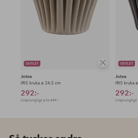
OUTLET
OUTLET
Visa
liknande
Jotex
Jotex
IRIS kruka ø 24,5 cm
IRIS kruka 
292:-
292:-
Ursprungligt pris
449:-
Ursprungligt 