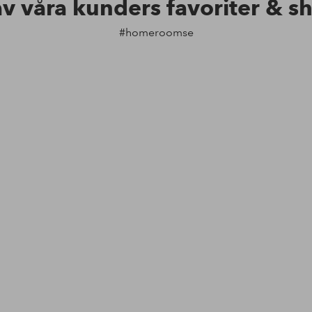
av våra kunders favoriter & s
#homeroomse