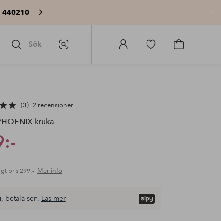
: 440210
St
Sök
Bildsök
Logga
Gå
Gå
in
till
till
på
favoritmarkerade
kundvagne
Homeroom
produkter
3
2 recensioner
HOENIX kruka
:-
Mer info
igt pris
299:-
, betala sen.
Läs mer