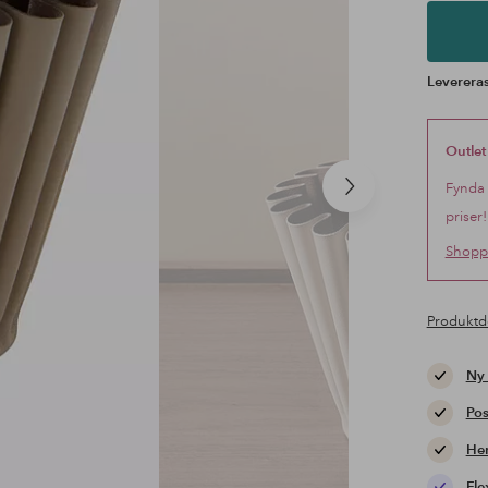
Levereras
Outlet
Fynda 
Nästa
produkt
priser!
Shoppa
Produktd
Ny
Pos
Hem
Fle