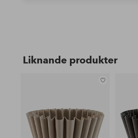
Liknande produkter
Lägg
till
i
favoriter