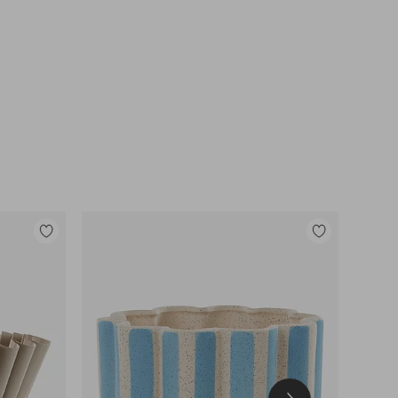
Lägg
Lägg
till
till
i
i
favoriter
favoriter