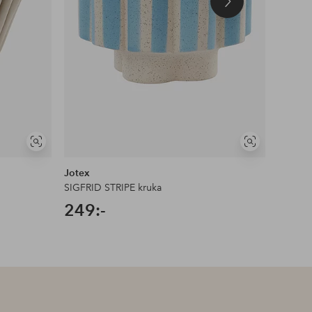
Nästa
produkt
Visa
Visa
liknande
liknande
Jotex
Jotex
SIGFRID STRIPE kruka
SIGFRI
249:-
249: