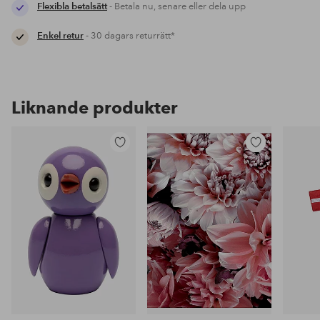
Flexibla betalsätt
- Betala nu, senare eller dela upp
Enkel retur
- 30 dagars returrätt*
Liknande produkter
Lägg
Lägg
till
till
i
i
favoriter
favoriter