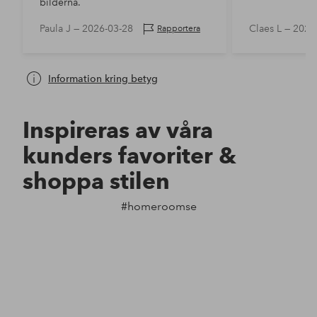
bilderna.
Paula J —
2026-03-28
Claes L —
2026
Rapportera
Information kring betyg
Inspireras av våra
kunders favoriter &
shoppa stilen
#homeroomse