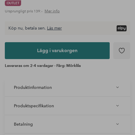
OUTLET
Mer info
Ursprungligt pris
139:-
Köp nu, betala sen.
Läs mer
Lägg i
varukorgen
Lägg i varukorgen
Levereras om 2-4 vardagar - Färg: Mörklila
Produktinformation
Produktspecifikation
Betalning