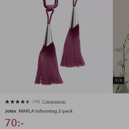
1
/
3
10
7 recensioner
Jotex
MARLA tofsomtag 2-pack
70:-