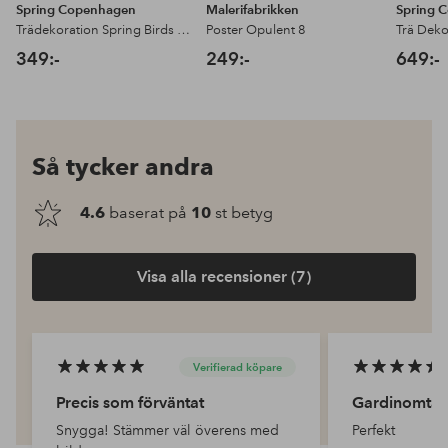
Spring Copenhagen
Malerifabrikken
Spring 
Trädekoration Spring Birds 6,5 cm
Poster Opulent 8
349:-
249:-
649:-
Så tycker andra
4.6
baserat på
10
st betyg
Visa alla recensioner (7)
Verifierad köpare
Precis som förväntat
Gardinomta
Snygga! Stämmer väl överens med
Perfekt