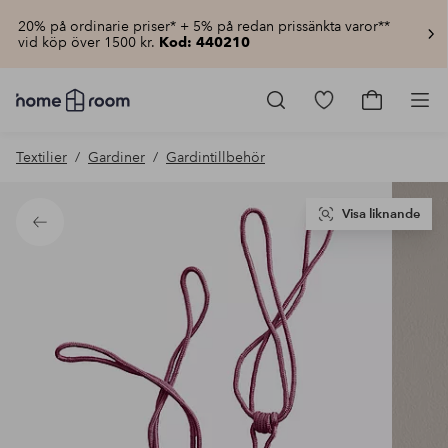
20% på ordinarie priser* + 5% på redan prissänkta varor**
vid köp över 1500 kr.
Kod: 440210
Homeroom
–
Gå
Gå
Pro
Allt
till
till
för
favoritmarkerad
kundvagn
Textilier
Gardiner
Gardintillbehör
hemmet
produkter
till
lågt
pris
Visa liknande
Tillbaka