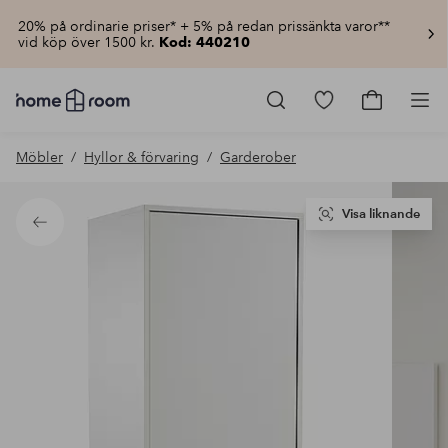
20% på ordinarie priser* + 5% på redan prissänkta varor**
vid köp över 1500 kr.
Kod: 440210
Homeroom
–
Gå
Gå
Pro
Allt
till
till
för
favoritmarkerad
kundvagn
Möbler
Hyllor & förvaring
Garderober
hemmet
produkter
till
lågt
pris
Visa liknande
Tillbaka