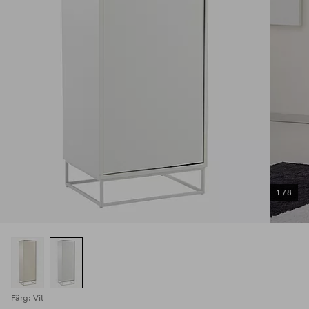
1
/
8
Färg: Vit