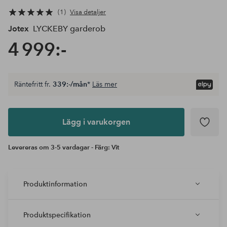
1
Visa detaljer
Jotex
LYCKEBY garderob
4 999:-
Räntefritt fr.
339:-/mån
*
Läs mer
Lägg i
varukorgen
Lägg i varukorgen
Levereras om 3-5 vardagar - Färg: Vit
Produktinformation
Produktspecifikation