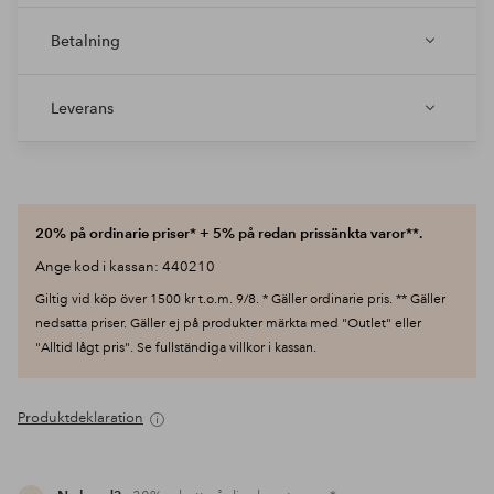
Betalning
Leverans
20% på ordinarie priser* + 5% på redan prissänkta varor**.
Ange kod i kassan: 440210
Giltig vid köp över 1500 kr t.o.m. 9/8. * Gäller ordinarie pris. ** Gäller
nedsatta priser. Gäller ej på produkter märkta med "Outlet" eller
"Alltid lågt pris". Se fullständiga villkor i kassan.
Produktdeklaration