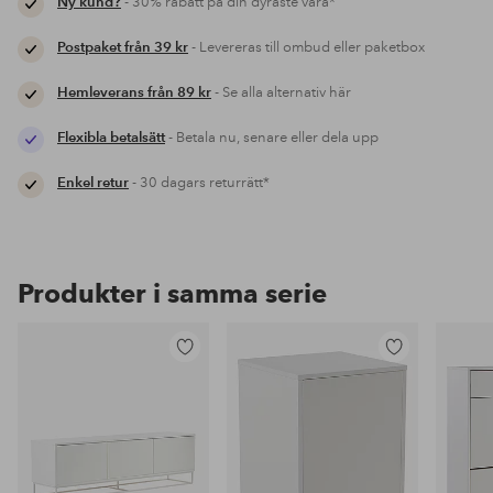
Ny kund?
- 30% rabatt på din dyraste vara*
Postpaket från 39 kr
- Levereras till ombud eller paketbox
Hemleverans från 89 kr
- Se alla alternativ här
Flexibla betalsätt
- Betala nu, senare eller dela upp
Enkel retur
- 30 dagars returrätt*
Produkter i samma serie
Lägg
Lägg
till
till
i
i
favoriter
favoriter