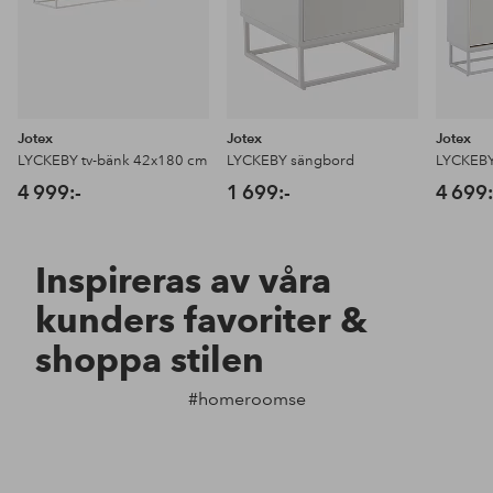
Jotex
Jotex
Jotex
LYCKEBY tv-bänk 42x180 cm
LYCKEBY sängbord
LYCKEBY
4 999:-
1 699:-
4 699:
Inspireras av våra
kunders favoriter &
shoppa stilen
#homeroomse