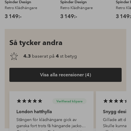
Spinder Design
Spinder Design
Spinder
Retro Klädhängare
Retro Klädhängare
Retro K
3 149:-
3 149:-
3 149:
Så tycker andra
4.3
baserat på
4
st betyg
Visa alla recensioner (4)
Verifierad köpare
London hatthylla
Snygg desig
Stången för klädhängare gick av
Gillade att de
ganska fort trots få hängande jackor.
Skulle kunna f