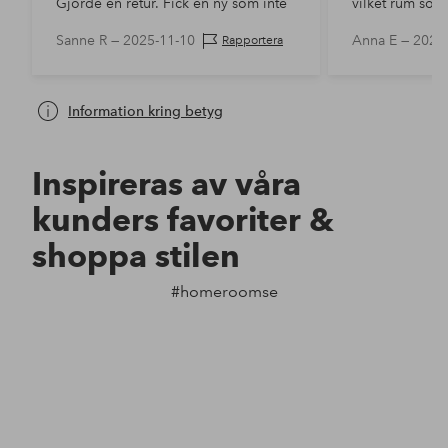
Gjorde en retur. Fick en ny som inte
vilket rum som 
hade samma håldelning för
Sanne R —
2025-11-10
Anna E —
2025
Rapportera
upphängning. Oerhört dåligt. I
övrigt en snygg hatt…
Information kring betyg
Inspireras av våra
kunders favoriter &
shoppa stilen
#homeroomse