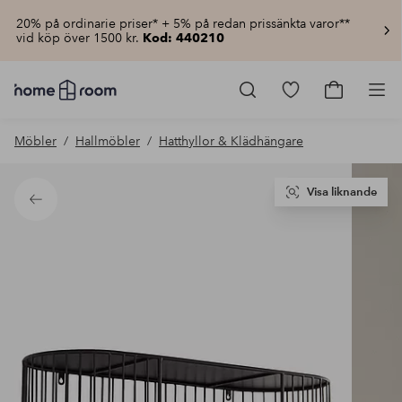
20% på ordinarie priser* + 5% på redan prissänkta varor**
vid köp över 1500 kr.
Kod: 440210
Homeroom
–
Gå
Gå
Pro
Allt
till
till
för
favoritmarkerad
kundvagn
Möbler
Hallmöbler
Hatthyllor & Klädhängare
hemmet
produkter
till
lågt
pris
Visa liknande
Tillbaka