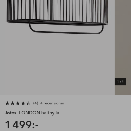
1
/
4
4
4 recensioner
Jotex
LONDON hatthylla
1 499:-