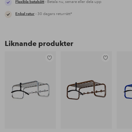
Flexibla betalsätt
- Betala nu, senare eller dela upp
Enkel retur
- 30 dagars returrätt*
Liknande produkter
Lägg
Lägg
till
till
i
i
favoriter
favoriter