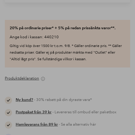
20% på ordinarie priser* + 5% på redan prissänkta varor**.
Ange kod i kassan: 440210
Giltig vid köp över 1500 kr t.o.m. 9/8. * Gäller ordinarie pris. ** Gäller
nedsatta priser. Gäller ej på produkter märkta med "Outlet" eller
"Alltid lågt pris". Se fullständiga villkor i kassan.
Produktdeklaration
Ny kund?
- 30% rabatt på din dyraste vara*
Postpaket från 39 kr
- Levereras till ombud eller paketbox
Hemleverans från 89 kr
- Se alla alternativ här