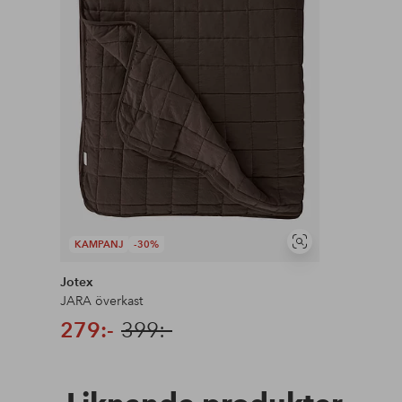
KAMPANJ
-30%
Visa
liknande
Jotex
JARA överkast
279:-
399:-