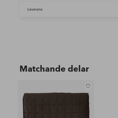
Leverans
Matchande delar
Lägg
till
i
favoriter