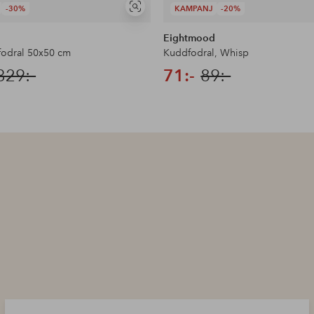
-30%
KAMPANJ
-20%
Visa
liknande
Eightmood
odral 50x50 cm
Kuddfodral, Whisp
329:-
71:-
89:-