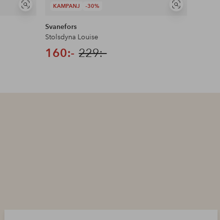
KAMPANJ
-30%
KAMP
Visa
Visa
liknande
liknande
Svanefors
Eight
Stolsdyna Louise
Kuddfo
160:-
229:-
71:-