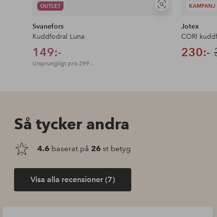
OUTLET
KAMPANJ
Visa
liknande
Svanefors
Jotex
Kuddfodral Luna
CORI kuddf
149:-
230:-
Ursprungligt pris
299:-
Så tycker andra
4.6
baserat på
26
st betyg
Visa alla recensioner (7)