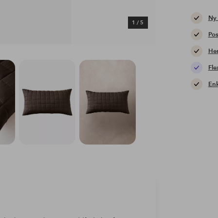
Ny
1
/
5
Pos
Hem
Fle
Enk