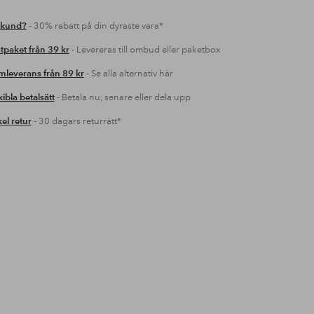
 kund?
- 30% rabatt på din dyraste vara*
tpaket från 39 kr
- Levereras till ombud eller paketbox
leverans från 89 kr
- Se alla alternativ här
xibla betalsätt
- Betala nu, senare eller dela upp
el retur
- 30 dagars returrätt*