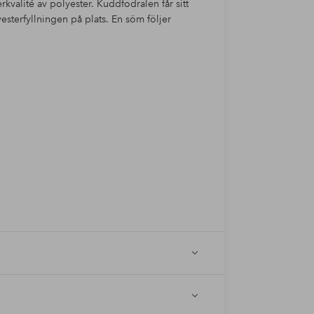
kvalité av polyester. Kuddfodralen får sitt
sterfyllningen på plats. En söm följer