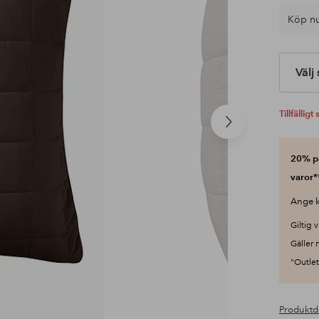
Köp nu
Välj
Tillfälligt 
Nästa
produkt
20% på
varor*
Ange k
Giltig v
Gäller 
"Outlet"
Produktd