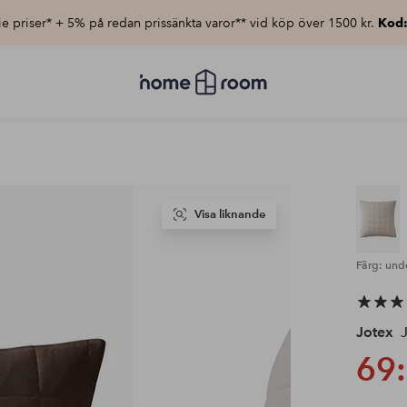
e priser* + 5% på redan prissänkta varor** vid köp över 1500 kr.
Kod
Homeroom
–
Allt
för
hemmet
till
lågt
pris
Visa liknande
Färg: und
Jotex
J
69: