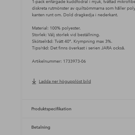
1-pack enfärgade kuddfodral i mjuk, tvättad mikrofiber
diskreta rutmönster av quiltsömmarna som håller polye
kanten runt om. Dold dragkedja i nederkant.
Material: 100% polyester.
Storlek: Välj storlek vid beställning.
Skötselråd: Tvätt 40°. Krympning max 3%.
Tips/råd: Det finns överkast i serien JARA också.
Artikelnummer: 1733973-06
Ladda ner högupplöst bild
Produktspecifikation
Betalning