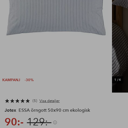
KAMPANJ
-30%
1
/
4
5
Visa detaljer
Jotex
ESSA örngott 50x90 cm ekologisk
90:-
129:-