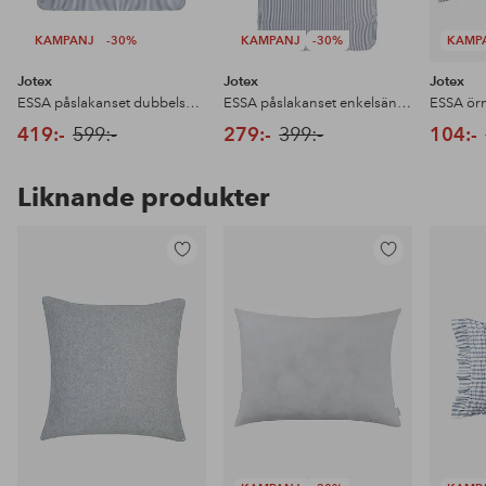
KAMPANJ
-30%
KAMPANJ
-30%
KAMP
Jotex
Jotex
Jotex
ESSA påslakanset dubbelsäng ekologisk
ESSA påslakanset enkelsäng ekologisk
419:-
599:-
279:-
399:-
104:-
Liknande produkter
Lägg
Lägg
till
till
i
i
favoriter
favoriter