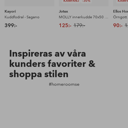
KAMPANJ
-30%
KAMP
Kayori
Jotex
Ellos H
Kuddfodral - Sagano
MOLLY innerkudde 70x50 cm
399:-
125:-
179:-
90:-
1
Inspireras av våra
kunders favoriter &
shoppa stilen
#homeroomse