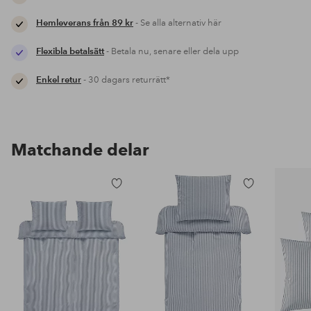
Hemleverans från 89 kr
- Se alla alternativ här
Flexibla betalsätt
- Betala nu, senare eller dela upp
Enkel retur
- 30 dagars returrätt*
Matchande delar
Lägg
Lägg
till
till
i
i
favoriter
favoriter