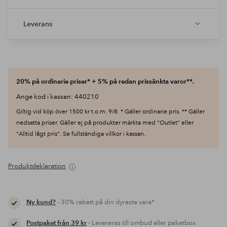
Leverans
20% på ordinarie priser* + 5% på redan prissänkta varor**.
Ange kod i kassan: 440210
Giltig vid köp över 1500 kr t.o.m. 9/8. * Gäller ordinarie pris. ** Gäller
nedsatta priser. Gäller ej på produkter märkta med "Outlet" eller
"Alltid lågt pris". Se fullständiga villkor i kassan.
Produktdeklaration
Ny kund?
- 30% rabatt på din dyraste vara*
Postpaket från 39 kr
- Levereras till ombud eller paketbox