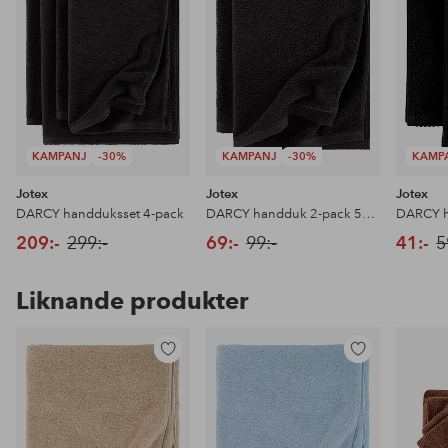
KAMPANJ
-30%
KAMPANJ
-30%
KAMP
Jotex
Jotex
Jotex
DARCY handduksset 4-pack
DARCY handduk 2-pack 50x70 cm
209:-
299:-
69:-
99:-
41:-
5
Liknande produkter
Lägg
Lägg
till
till
i
i
favoriter
favoriter