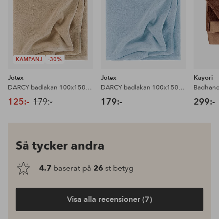
KAMPANJ
-30%
Jotex
Jotex
Kayori
DARCY badlakan 100x150 cm
DARCY badlakan 100x150 cm
Badhandd
125:-
179:-
179:-
299:-
Så tycker andra
4.7
baserat på
26
st betyg
Visa alla recensioner (7)