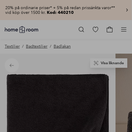
20% på ordinarie priser* + 5% på redan prissänkta varor**
vid köp över 1500 kr.
Kod: 440210
Homeroom
–
Gå
Gå
Pro
Allt
till
till
för
favoritmarkerad
kundvagn
Textilier
Badtextilier
Badlakan
hemmet
produkter
till
lågt
pris
Visa liknande
Tillbaka