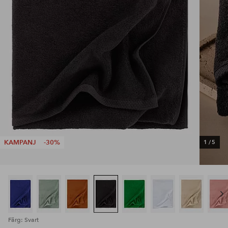
KAMPANJ
-30%
1
/
5
Färg: Svart