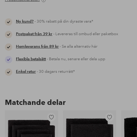
Ny kund?
- 30% rabatt på din dyraste vara*
Postpaket från 39 kr
- Levereras till ombud eller paketbox
Hemleverans från 89 kr
- Se alla alternativ här
Flexibla betalsätt
- Betala nu, senare eller dela upp
Enkel retur
- 30 dagars returrätt*
Matchande delar
Lägg
Lägg
till
till
i
i
favoriter
favoriter