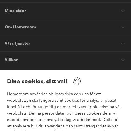
Mina sidor
Om Homeroom
Våra tjänster
Villkor
Vänner
Dina cookies, ditt val!
Homeroom använder obligatoriska cookies för att
webbplatsen ska fungera samt cookies för analys, anpassat
innehåll och för att ge dig en mer relevant upplevelse på vår
webbplats. Denna persondatan och dessa cookies delar vi
Säkra betalningar
med de annons- och analysföretag vi arbetar med. Detta för
Vill du veta mer om
våra betalalternativ
?
att analysera hur du använder sidan samt i främjandet av vår