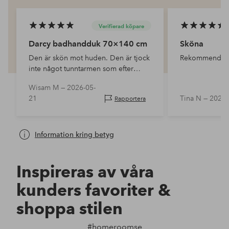
Verifierad köpare
Darcy badhandduk 70×140 cm
Sköna
Den är skön mot huden. Den är tjock
Rekommender
inte något tunntarmen som efter
några tvättar och den torkat kan
Wisam M —
2026-05-
ställas upp nä den här vill man gosa i
21
Tina N —
2026-
Rapportera
samtidigt som man torkar sig, i al…
Information kring betyg
Inspireras av våra
kunders favoriter &
shoppa stilen
#homeroomse