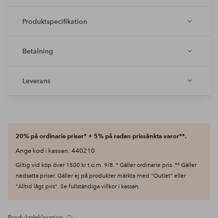
Produktspecifikation
Betalning
Leverans
20% på ordinarie priser* + 5% på redan prissänkta varor**.
Ange kod i kassan: 440210
Giltig vid köp över 1500 kr t.o.m. 9/8. * Gäller ordinarie pris. ** Gäller
nedsatta priser. Gäller ej på produkter märkta med "Outlet" eller
"Alltid lågt pris". Se fullständiga villkor i kassan.
Produktdeklaration