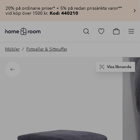
20% på ordinarie priser* + 5% på redan prissänkta varor**
vid köp över 1500 kr.
Kod: 440210
Homeroom
–
Gå
Gå
Pro
Allt
till
till
för
favoritmarkerad
kundvagn
Möbler
Fotpallar & Sittpuffar
hemmet
produkter
till
lågt
pris
Visa liknande
Tillbaka