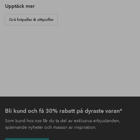
Upptäck mer
Grå fotpallar & sittpuffar
Bli kund och få 30% rabatt på dyraste varan*
Som kund hos oss får du ta del av exklusiva erbjudanden,
spännande nyheter och massor av inspiration.