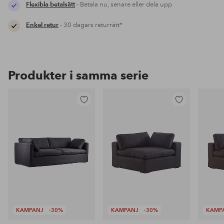
Flexibla betalsätt
- Betala nu, senare eller dela upp
Enkel retur
- 30 dagars returrätt*
Produkter i samma serie
Lägg
Lägg
till
till
i
i
favoriter
favoriter
KAMPANJ
-30%
KAMPANJ
-30%
KAMP