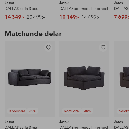
Jotex
Jotex
Jotex
DALLAS soffa 3-sits
DALLAS soffmodul - hörndel
DALLAS s
14 349:-
20 499:-
10 149:-
14 499:-
7 699:
Matchande delar
Lägg
Lägg
till
till
i
i
favoriter
favoriter
KAMPANJ
-30%
KAMPANJ
-30%
KAMP
Jotex
Jotex
Jotex
DALLAS soffa 3-sits
DALLAS soffmodul - hörndel
DALLAS s