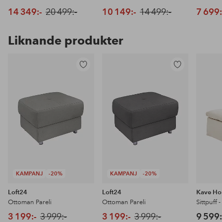
14 349:-
20 499:-
10 149:-
14 499:-
7 699:
Liknande produkter
Lägg
Lägg
till
till
i
i
favoriter
favoriter
KAMPANJ
-20%
KAMPANJ
-20%
Loft24
Loft24
Kave H
Ottoman Pareli
Ottoman Pareli
Sittpuff 
3 199:-
3 999:-
3 199:-
3 999:-
9 599: