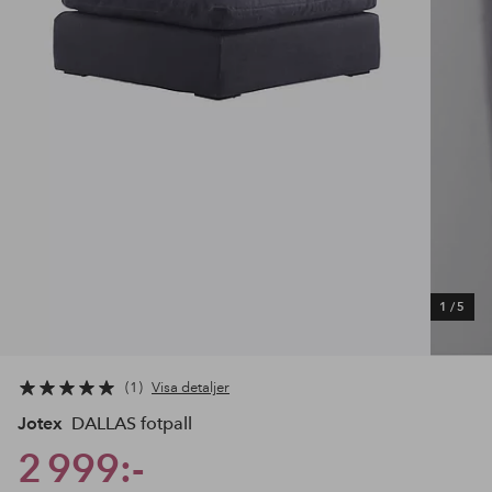
1
/
5
1
Visa detaljer
Jotex
DALLAS fotpall
2 999:-