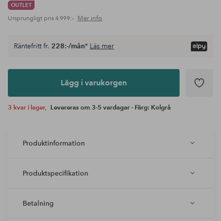
OUTLET
Mer info
Ursprungligt pris
4 999:-
Räntefritt fr.
228:-/mån
*
Läs mer
Lägg i
varukorgen
Lägg i varukorgen
3 kvar i lager,
Levereras om 3-5 vardagar - Färg: Kolgrå
Produktinformation
Produktspecifikation
Betalning