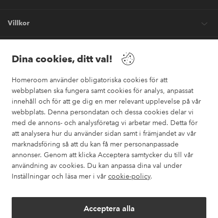
Villkor
Vänner
Dina cookies, ditt val!
Homeroom använder obligatoriska cookies för att
webbplatsen ska fungera samt cookies för analys, anpassat
innehåll och för att ge dig en mer relevant upplevelse på vår
webbplats. Denna persondatan och dessa cookies delar vi
Säkra betalningar
med de annons- och analysföretag vi arbetar med. Detta för
Vill du veta mer om
våra betalalternativ
?
att analysera hur du använder sidan samt i främjandet av vår
marknadsföring så att du kan få mer personanpassade
elpy
annonser. Genom att klicka Acceptera samtycker du till vår
användning av cookies. Du kan anpassa dina val under
Inställningar och läsa mer i vår
cookie-policy
.
Sverige - Välj land
Acceptera alla
Instagram
Facebook
Pinterest
Youtube