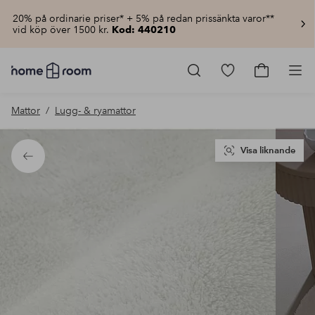
20% på ordinarie priser* + 5% på redan prissänkta varor**
vid köp över 1500 kr.
Kod: 440210
Homeroom
–
Gå
Gå
Pro
Allt
till
till
för
favoritmarkerad
kundvagn
Mattor
Lugg- & ryamattor
hemmet
produkter
till
lågt
pris
Visa liknande
Tillbaka