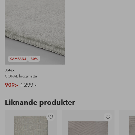
KAMPANJ
-30%
Jotex
CORAL luggmatta
909:-
1 299:-
Liknande produkter
Lägg
Lägg
till
till
i
i