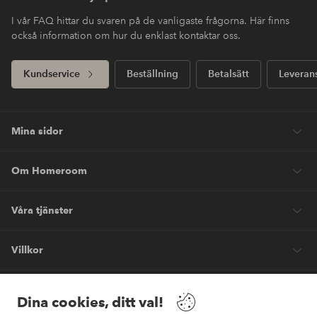
I vår FAQ hittar du svaren på de vanligaste frågorna. Här finns
också information om hur du enklast kontaktar oss.
Kundservice
Beställning
Betalsätt
Leveran
Mina sidor
Om Homeroom
Våra tjänster
Villkor
Vänner
Dina cookies, ditt val!