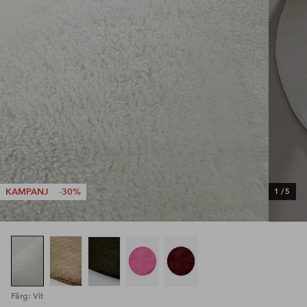
KAMPANJ
-30%
1
/
5
Färg: Vit