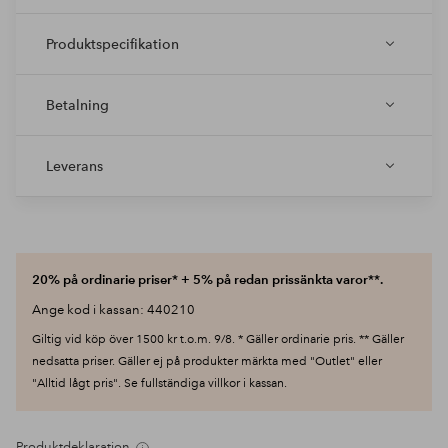
Produktspecifikation
Betalning
Leverans
20% på ordinarie priser* + 5% på redan prissänkta varor**.
Ange kod i kassan: 440210
Giltig vid köp över 1500 kr t.o.m. 9/8. * Gäller ordinarie pris. ** Gäller
nedsatta priser. Gäller ej på produkter märkta med "Outlet" eller
"Alltid lågt pris". Se fullständiga villkor i kassan.
Produktdeklaration