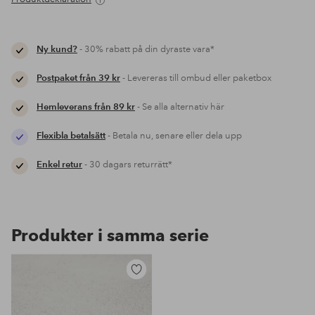
Ny kund?
- 30% rabatt på din dyraste vara*
Postpaket från 39 kr
- Levereras till ombud eller paketbox
Hemleverans från 89 kr
- Se alla alternativ här
Flexibla betalsätt
- Betala nu, senare eller dela upp
Enkel retur
- 30 dagars returrätt*
Produkter i samma serie
Lägg
till
i
favoriter