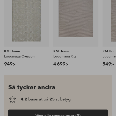
favoriter
favoriter
KM Home
KM Home
KM Ho
Luggmatta Creation
Luggmatta Ritz
Luggmatt
949:-
4 699:-
549:-
Så tycker andra
4.2
baserat på
25
st betyg
Visa alla recensioner (9)