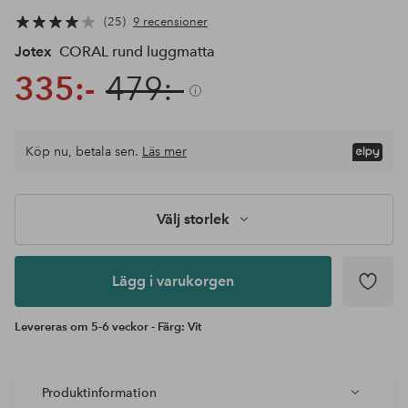
25
9 recensioner
Jotex
CORAL rund luggmatta
335:-
479:-
Välj
Köp nu, betala sen.
Läs mer
storlek
Lägg i
varukorgen
Välj storlek
Lägg i varukorgen
Levereras om 5-6 veckor - Färg: Vit
Produktinformation