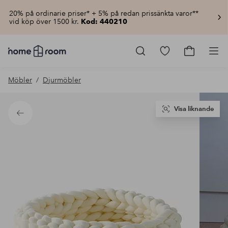
20% på ordinarie priser* + 5% på redan prissänkta varor**
vid köp över 1500 kr.
Kod: 440210
Homeroom
–
Gå
Gå
Pro
Allt
till
till
för
favoritmarkerad
kundvagn
Möbler
Djurmöbler
hemmet
produkter
till
lågt
pris
Visa liknande
Tillbaka