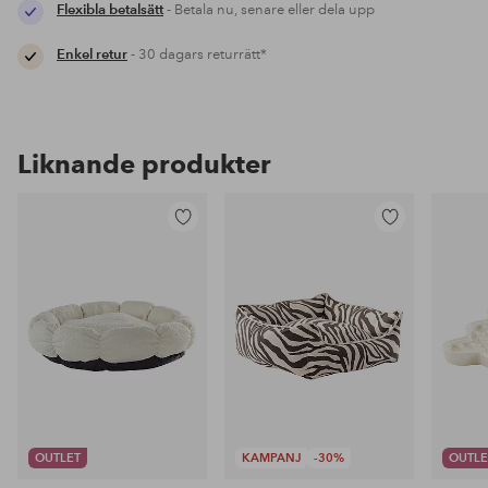
Flexibla betalsätt
- Betala nu, senare eller dela upp
Enkel retur
- 30 dagars returrätt*
Liknande produkter
Lägg
Lägg
till
till
i
i
favoriter
favoriter
OUTLET
KAMPANJ
-30%
OUTLE