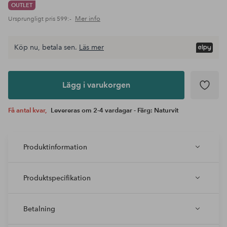
OUTLET
Mer info
Ursprungligt pris
599:-
Köp nu, betala sen.
Läs mer
Lägg i
varukorgen
Lägg i varukorgen
Få antal kvar,
Levereras om 2-4 vardagar - Färg: Naturvit
Produktinformation
Produktspecifikation
Betalning