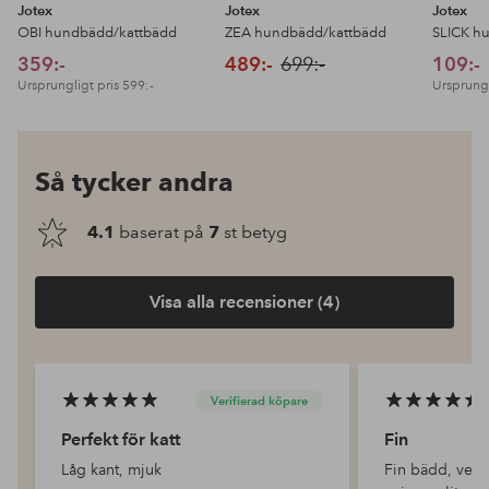
Jotex
Jotex
Jotex
OBI hundbädd/kattbädd
ZEA hundbädd/kattbädd
SLICK hu
359:-
489:-
699:-
109:-
Ursprungligt pris
599:-
Ursprungl
Så tycker andra
4.1
baserat på
7
st betyg
Visa alla recensioner (4)
Verifierad köpare
Perfekt för katt
Fin
Låg kant, mjuk
Fin bädd, verka