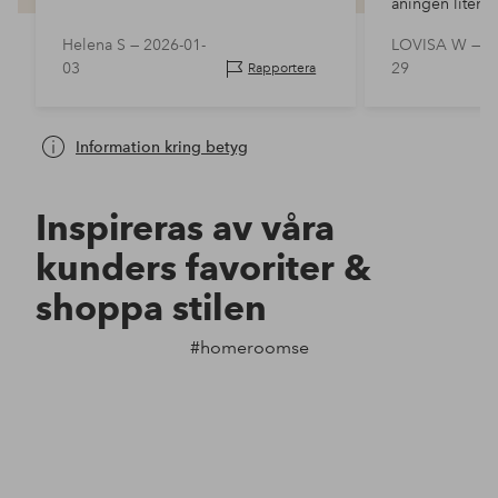
aningen liten f
och tyvärr har 
Helena S —
2026-01-
LOVISA W —
2
intresse för b
03
29
Rapportera
snygg i inredn
Information kring betyg
Inspireras av våra
kunders favoriter &
shoppa stilen
#homeroomse