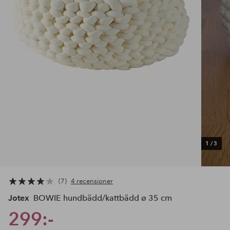
1
/
3
7
4 recensioner
Jotex
BOWIE hundbädd/kattbädd ø 35 cm
299:-