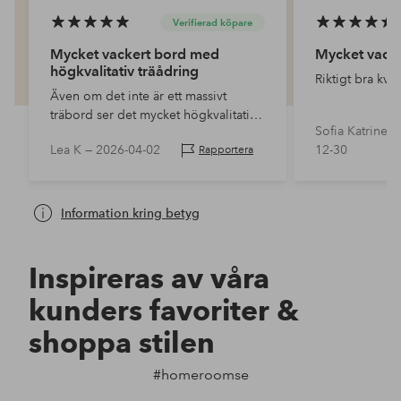
Verifierad köpare
Mycket vackert bord med
Mycket vacke
högkvalitativ träådring
Riktigt bra kval
Även om det inte är ett massivt
träbord ser det mycket högkvalitativt
Sofia Katrine J
ut och har en vacker träådring.
Lea K —
2026-04-02
12-30
Rapportera
Monteringen var mycket enkel och
bordet var extremt…
Information kring betyg
Inspireras av våra
kunders favoriter &
shoppa stilen
#homeroomse