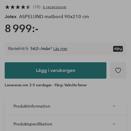
15
6 recensioner
Jotex
ASPELUND matbord 90x210 cm
8 999:-
Räntefritt fr.
562:-/mån
*
Läs mer
Lägg i
varukorgen
Lägg i varukorgen
Levereras om 3-5 vardagar - Färg: Valnöts faner
Produktinformation
Produktspecifikation