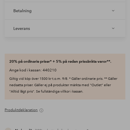
Betalning
Leverans
20% på ordinarie priser* + 5% på redan prissänkta varor**.
Ange kod i kassan: 440210
Giltig vid köp över 1500 kr t.o.m. 9/8. * Gäller ordinarie pris. ** Gäller
nedsatta priser. Gäller ej på produkter märkta med "Outlet" eller
"Alltid lågt pris". Se fullständiga villkor i kassan.
Produktdeklaration