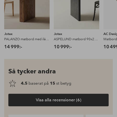
Jotex
Jotex
AC Desig
PALANZO matbord med iläggsskiva 105x196+45 cm
ASPELUND matbord 90x270 cm
Matbord
14 999:-
10 999:-
10 49
Så tycker andra
4.5
baserat på
15
st betyg
Visa alla recensioner (6)