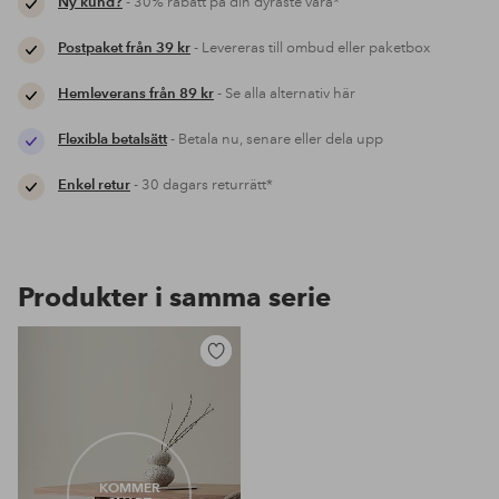
Ny kund?
- 30% rabatt på din dyraste vara*
Postpaket från 39 kr
- Levereras till ombud eller paketbox
Hemleverans från 89 kr
- Se alla alternativ här
Flexibla betalsätt
- Betala nu, senare eller dela upp
Enkel retur
- 30 dagars returrätt*
Produkter i samma serie
Lägg
till
i
favoriter
KOMMER