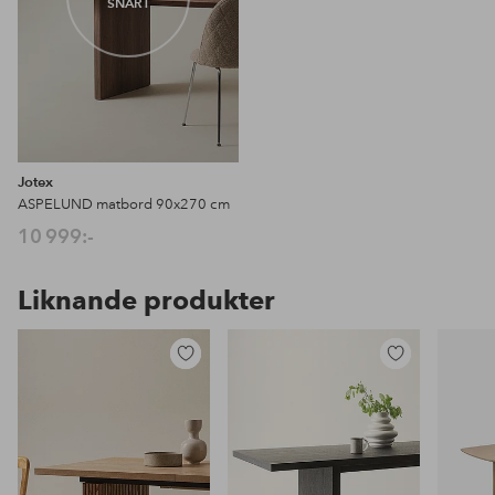
SNART
Jotex
ASPELUND matbord 90x270 cm
10 999:-
Liknande produkter
Lägg
Lägg
till
till
i
i
favoriter
favoriter