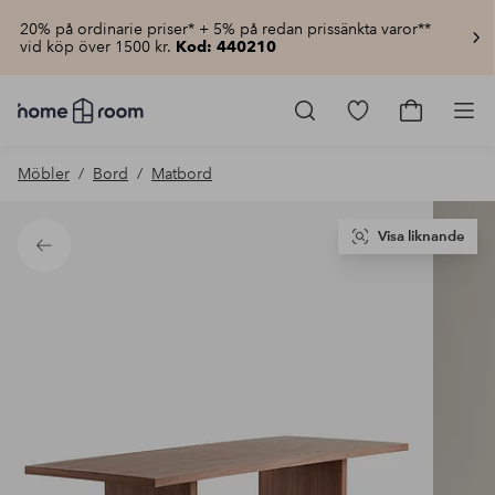
20% på ordinarie priser* + 5% på redan prissänkta varor**
vid köp över 1500 kr.
Kod: 440210
Homeroom
–
Gå
Gå
Pro
Allt
till
till
för
favoritmarkerad
kundvagn
Möbler
Bord
Matbord
hemmet
produkter
till
lågt
pris
Visa liknande
Tillbaka