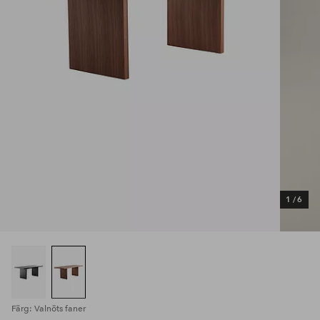
1
/
6
Färg: Valnöts faner