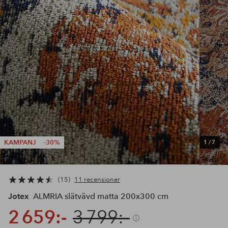
KAMPANJ
-30%
1
/
7
15
11 recensioner
Jotex
ALMRIA slätvävd matta 200x300 cm
2 659:-
3 799:-