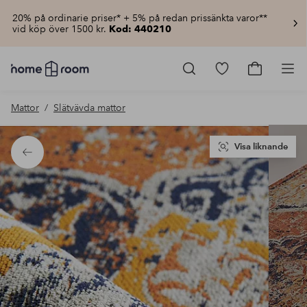
20% på ordinarie priser* + 5% på redan prissänkta varor**
vid köp över 1500 kr.
Kod: 440210
Homeroom
–
Gå
Gå
Pro
Allt
till
till
för
favoritmarkerad
kundvagn
Mattor
Slätvävda mattor
hemmet
produkter
till
lågt
pris
Visa liknande
Tillbaka