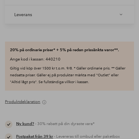
Leverans
20% på ordinarie priser* + 5% på redan prissänkta varor**.
Ange kod i kassan: 440210
Giltig vid köp över 1500 kr t.o.m. 9/8. * Gäller ordinarie pris. ** Gäller
nedsatta priser. Gäller ej på produkter märkta med "Outlet" eller
"Alltid lågt pris". Se fullständiga villkor i kassan.
Produktdeklaration
Ny kund?
- 30% rabatt på din dyraste vara*
Postpaket från 39 kr
- Levereras till ombud eller paketbox