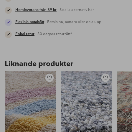
Hemleverans från 89 kr
- Se alla alternativ här
Flexibla betalsätt
- Betala nu, senare eller dela upp
Enkel retur
- 30 dagars returrätt*
Liknande produkter
Lägg
Lägg
till
till
i
i
favoriter
favoriter