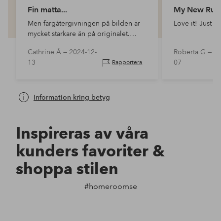
Fin matta...
My New Rug
Men färgåtergivningen på bilden är
Love it! J
mycket starkare än på originalet.
Ändå en snygg matta.
Cathrine Å —
2024-12-
Roberta G —
20
13
07
Rapportera
Information kring betyg
Inspireras av våra
kunders favoriter &
shoppa stilen
#homeroomse