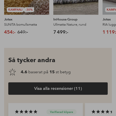
KAMPANJ
-30%
KAMP
Jotex
InHouse Group
Jotex
SUNITA bomullsmatta
Ullmatta Nature, rund
RIA lugg
454:-
649:-
7 499:-
1 119:
Så tycker andra
4.6
baserat på
15
st betyg
Visa alla recensioner (11)
Verifierad köpare