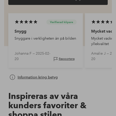
Verifierad köpare
Snygg
Mycket vacke
Snyggare i verkligheten än på bilden
Mycket vackert 
yllekvalitet
Johanna F —
2025-02-
Amalie J —
202
20
20
Rapportera
Information kring betyg
Inspireras av våra
kunders favoriter &
shoppa stilen