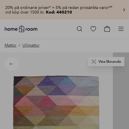
20% på ordinarie priser* + 5% på redan prissänkta varor**
vid köp över 1500 kr.
Kod: 440210
Homeroom
–
Gå
Gå
Pro
Allt
till
till
för
favoritmarkerad
kundvagn
Mattor
Ullmattor
hemmet
produkter
till
lågt
pris
Visa liknande
Tillbaka