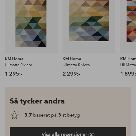
KM Home
KM Home
KM Ho
Ullmatta Riviera
Ullmatta Riviera
Ull Matta
1 295:-
2 299:-
1 899:
Så tycker andra
3.7
baserat på
3
st betyg
Visa alla recensioner (2)