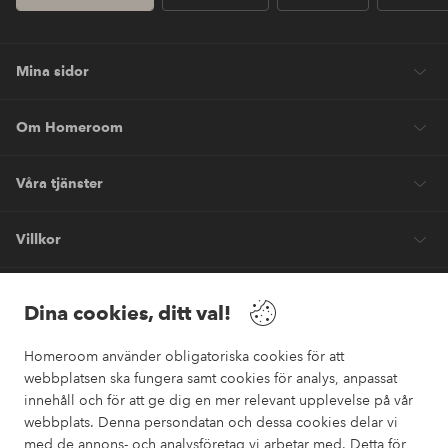
Mina sidor
Om Homeroom
Våra tjänster
Villkor
Vänner
Dina cookies, ditt val!
Homeroom använder obligatoriska cookies för att
webbplatsen ska fungera samt cookies för analys, anpassat
innehåll och för att ge dig en mer relevant upplevelse på vår
webbplats. Denna persondatan och dessa cookies delar vi
Säkra betalningar
med de annons- och analysföretag vi arbetar med. Detta för