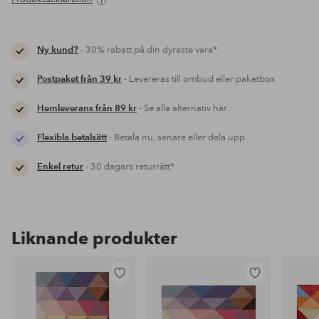
Ny kund?
- 30% rabatt på din dyraste vara*
Postpaket från 39 kr
- Levereras till ombud eller paketbox
Hemleverans från 89 kr
- Se alla alternativ här
Flexibla betalsätt
- Betala nu, senare eller dela upp
Enkel retur
- 30 dagars returrätt*
Liknande produkter
Lägg
Lägg
till
till
i
i
favoriter
favoriter