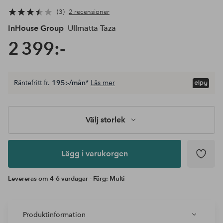
3
2 recensioner
InHouse Group
Ullmatta Taza
2 399:-
Välj
Räntefritt fr.
195:-/mån
*
Läs mer
storlek
Lägg i
varukorgen
Välj storlek
Lägg i varukorgen
Levereras om 4-6 vardagar - Färg: Multi
Produktinformation