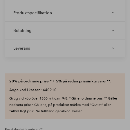
Produktspecifikation
Betalning
Leverans
20% på ordinarie priser* + 5% på redan prissänkta varor**.
Ange kod i kassan: 440210
Giltig vid köp över 1500 kr t.o.m. 9/8. * Gäller ordinarie pris. ** Gäller
nedsatta priser. Gäller ej på produkter märkta med "Outlet" eller
"Alltid lågt pris". Se fullständiga villkor i kassan.
Produktdeklaration