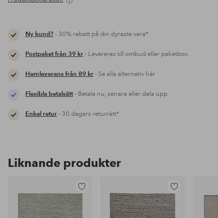
Ny kund?
- 30% rabatt på din dyraste vara*
Postpaket från 39 kr
- Levereras till ombud eller paketbox
Hemleverans från 89 kr
- Se alla alternativ här
Flexibla betalsätt
- Betala nu, senare eller dela upp
Enkel retur
- 30 dagars returrätt*
Liknande produkter
Lägg
Lägg
till
till
i
i
favoriter
favoriter