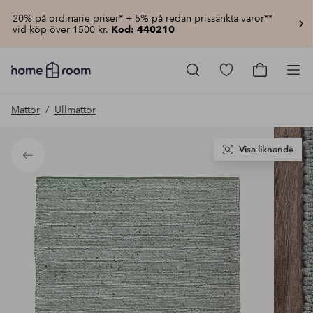
20% på ordinarie priser* + 5% på redan prissänkta varor**
vid köp över 1500 kr.
Kod: 440210
Homeroom
–
Gå
Gå
Pro
Allt
till
till
för
favoritmarkerad
kundvagn
Mattor
Ullmattor
hemmet
produkter
till
lågt
pris
Visa liknande
Tillbaka