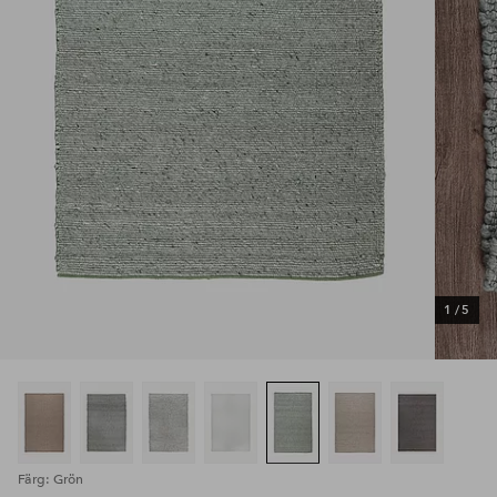
1
/
5
Färg: Grön