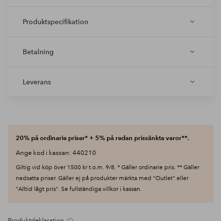
Produktspecifikation
Betalning
Leverans
20% på ordinarie priser* + 5% på redan prissänkta varor**.
Ange kod i kassan: 440210
Giltig vid köp över 1500 kr t.o.m. 9/8. * Gäller ordinarie pris. ** Gäller
nedsatta priser. Gäller ej på produkter märkta med "Outlet" eller
"Alltid lågt pris". Se fullständiga villkor i kassan.
Produktdeklaration