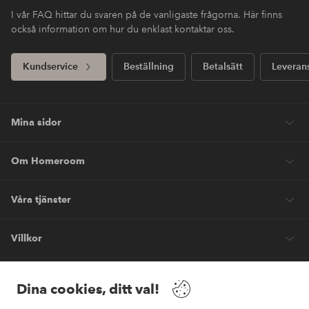
I vår FAQ hittar du svaren på de vanligaste frågorna. Här finns
också information om hur du enklast kontaktar oss.
Kundservice
Beställning
Betalsätt
Leveran
Mina sidor
Om Homeroom
Våra tjänster
Villkor
Vänner
Dina cookies, ditt val!