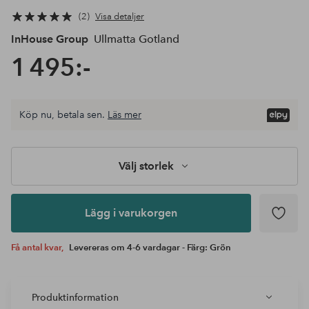
2
Visa detaljer
InHouse Group
Ullmatta Gotland
1 495:-
Välj
Köp nu, betala sen.
Läs mer
storlek
Lägg i
varukorgen
Välj storlek
Lägg i varukorgen
Få antal kvar,
Levereras om 4-6 vardagar - Färg: Grön
Produktinformation