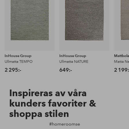
InHouse Group
InHouse Group
Mattbol
Ullmatta TEMPO
Ullmatta NATURE
Matta N
2 295:-
649:-
2 199:
Inspireras av våra
kunders favoriter &
shoppa stilen
#homeroomse