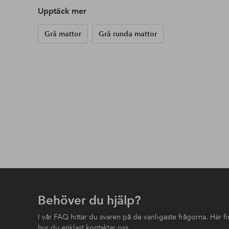
Upptäck mer
Grå mattor
Grå runda mattor
Behöver du hjälp?
I vår FAQ hittar du svaren på de vanligaste frågorna. Här 
hur du enklast kontaktar oss.