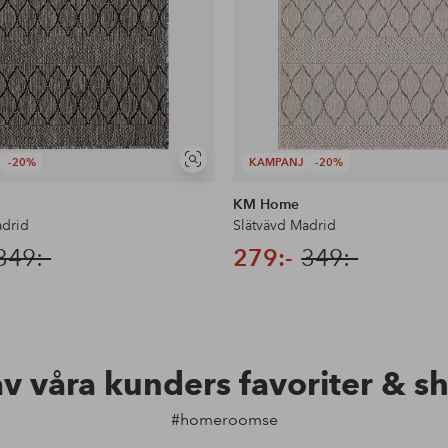
-20%
KAMPANJ
-20%
Visa
liknande
KM Home
adrid
Slätvävd Madrid
349:-
279:-
349:-
av våra kunders favoriter & s
#homeroomse