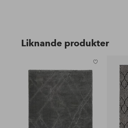
Liknande produkter
Lägg
till
i
favoriter