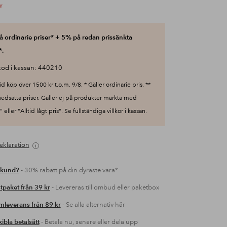
r
 ordinarie priser* + 5% på redan prissänkta
*.
od i kassan: 440210
id köp över 1500 kr t.o.m. 9/8. * Gäller ordinarie pris. **
nedsatta priser. Gäller ej på produkter märkta med
 eller "Alltid lågt pris". Se fullständiga villkor i kassan.
eklaration
 kund?
- 30% rabatt på din dyraste vara*
tpaket från 39 kr
- Levereras till ombud eller paketbox
leverans från 89 kr
- Se alla alternativ här
xibla betalsätt
- Betala nu, senare eller dela upp