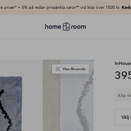
e priser* + 5% på redan prissänkta varor** vid köp över 1500 kr.
Kod
Homeroom
–
Allt
för
hemmet
till
lågt
pris
InHous
Visa liknande
395
Köp nu
Välj