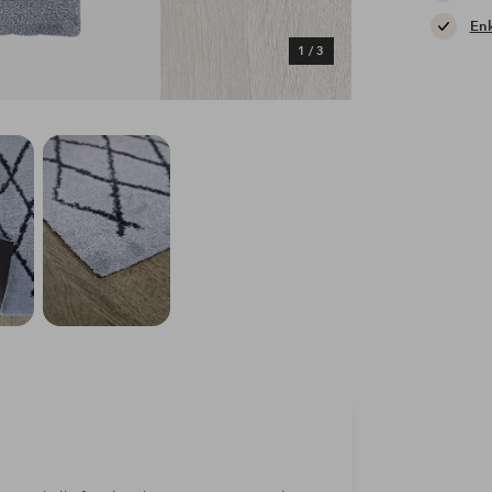
Enk
1
/
3