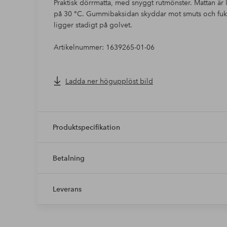
Praktisk dörrmatta, med snyggt rutmönster. Mattan är lät
på 30 °C. Gummibaksidan skyddar mot smuts och fukt o
ligger stadigt på golvet.
Artikelnummer: 1639265-01-06
Ladda ner högupplöst bild
Produktspecifikation
Betalning
Leverans