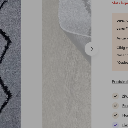
Slut i lage
20% på
varor*
Ange k
Giltig v
Nästa
Gäller 
produkt
"Outlet"
Produktd
Ny
Pos
Hem
Fle