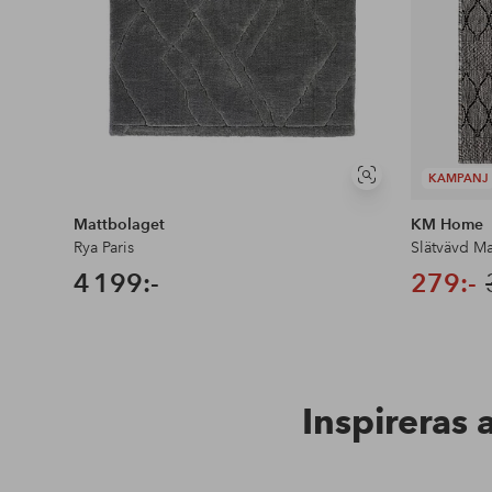
KAMPANJ
Visa
liknande
Mattbolaget
KM Home
Rya Paris
Slätvävd M
4 199:-
279:-
Inspireras 