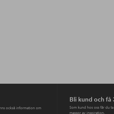
Bli kund och få
Som kund hos oss får du ta
finns också information om
massor av inspiration.