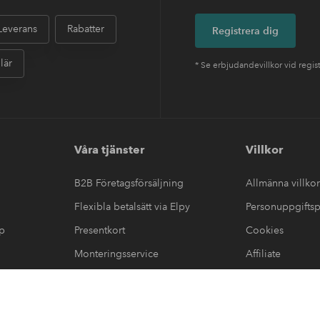
Leverans
Rabatter
Registrera dig
lär
* Se erbjudandevillkor vid regis
Våra tjänster
Villkor
B2B Företagsförsäljning
Allmänna villkor
Flexibla betalsätt via Elpy
Personuppgiftsp
up
Presentkort
Cookies
Monteringsservice
Affiliate
#yeshomeroom
görelse