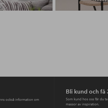
Bli kund och få
Som kund hos oss får du ta
finns också information om
massor av inspiration.