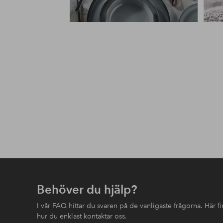
Behöver du hjälp?
I vår FAQ hittar du svaren på de vanligaste frågorna. Här 
hur du enklast kontaktar oss.