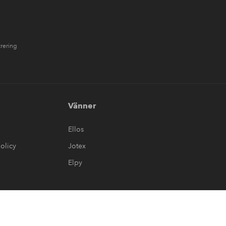
trering
Vänner
Ellos
olicy
Jotex
Elpy