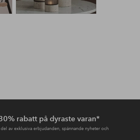
 30% rabatt på dyraste varan*
 del av exklusiva erbjudanden, spännande nyheter och