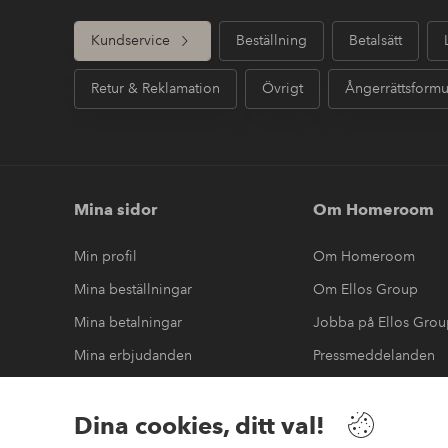
Kundservice
Beställning
Betalsätt
Retur & Reklamation
Övrigt
Ångerrättsformu
Mina sidor
Om Homeroom
Min profil
Om Homeroom
Mina beställningar
Om Ellos Group
Mina betalningar
Jobba på Ellos Gro
Mina erbjudanden
Pressmeddelanden
Mina returer
Hållbarhet
Dina cookies, ditt val!
Tillgänglighetsredo