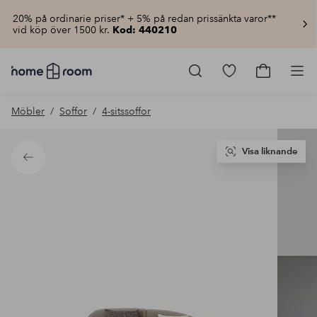
20% på ordinarie priser* + 5% på redan prissänkta varor**
vid köp över 1500 kr.
Kod: 440210
Homeroom
–
Gå
Gå
Pro
Allt
till
till
för
favoritmarkerad
kundvagn
Möbler
Soffor
4-sitssoffor
hemmet
produkter
till
lågt
pris
Visa liknande
Tillbaka