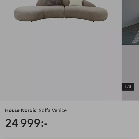
1
/
8
House Nordic
Soffa Venice
24 999:-