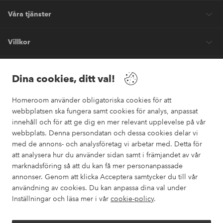
Våra tjänster
Villkor
Vänner
Dina cookies, ditt val!
Homeroom använder obligatoriska cookies för att
webbplatsen ska fungera samt cookies för analys, anpassat
innehåll och för att ge dig en mer relevant upplevelse på vår
webbplats. Denna persondatan och dessa cookies delar vi
Säkra betalningar
med de annons- och analysföretag vi arbetar med. Detta för
Vill du veta mer om
våra betalalternativ
?
att analysera hur du använder sidan samt i främjandet av vår
marknadsföring så att du kan få mer personanpassade
elpy
annonser. Genom att klicka Acceptera samtycker du till vår
användning av cookies. Du kan anpassa dina val under
Inställningar och läsa mer i vår
cookie-policy
.
Sverige - Välj land