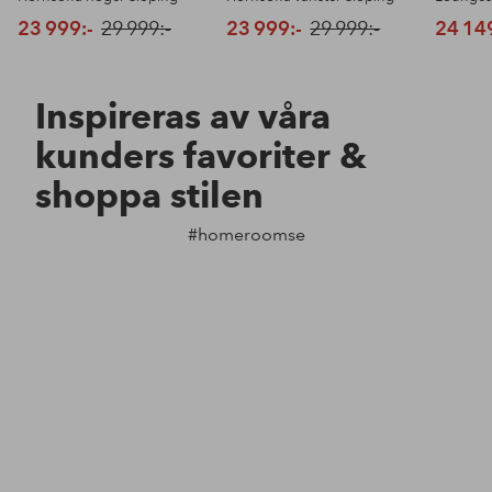
23 999:-
29 999:-
23 999:-
29 999:-
24 14
Inspireras av våra
kunders favoriter &
shoppa stilen
#homeroomse