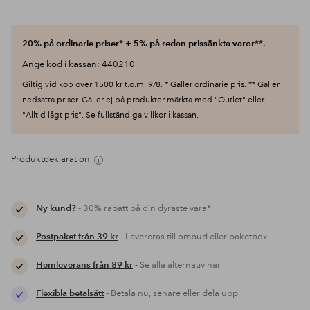
20% på ordinarie priser* + 5% på redan prissänkta varor**.
Ange kod i kassan: 440210
Giltig vid köp över 1500 kr t.o.m. 9/8. * Gäller ordinarie pris. ** Gäller
nedsatta priser. Gäller ej på produkter märkta med "Outlet" eller
"Alltid lågt pris". Se fullständiga villkor i kassan.
Produktdeklaration
Ny kund?
- 30% rabatt på din dyraste vara*
Postpaket från 39 kr
- Levereras till ombud eller paketbox
Hemleverans från 89 kr
- Se alla alternativ här
Flexibla betalsätt
- Betala nu, senare eller dela upp