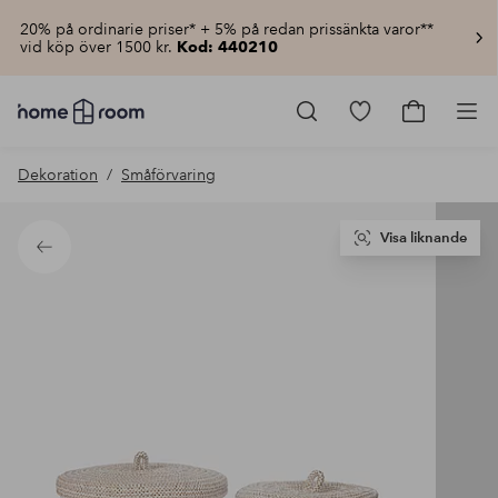
20% på ordinarie priser* + 5% på redan prissänkta varor**
vid köp över 1500 kr.
Kod: 440210
Homeroom
–
Gå
Gå
Pro
Allt
till
till
för
favoritmarkerad
kundvagn
Dekoration
Småförvaring
hemmet
produkter
till
lågt
pris
Visa liknande
Tillbaka