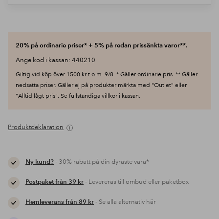
20% på ordinarie priser* + 5% på redan prissänkta varor**.
Ange kod i kassan: 440210
Giltig vid köp över 1500 kr t.o.m. 9/8. * Gäller ordinarie pris. ** Gäller
nedsatta priser. Gäller ej på produkter märkta med "Outlet" eller
"Alltid lågt pris". Se fullständiga villkor i kassan.
Produktdeklaration
Ny kund?
- 30% rabatt på din dyraste vara*
Postpaket från 39 kr
- Levereras till ombud eller paketbox
Hemleverans från 89 kr
- Se alla alternativ här