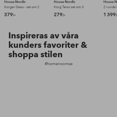
House Nordic
House Nordic
House N
Korgar Deso - set om 2
Korg Teixo set om 3
2 runda 
379:-
279:-
1 399:
Inspireras av våra
kunders favoriter &
shoppa stilen
#homeroomse