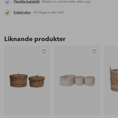
Flexibla betalsätt
- Betala nu, senare eller dela upp
Enkel retur
- 30 dagars returrätt*
Liknande produkter
Lägg
Lägg
till
till
i
i
favoriter
favoriter