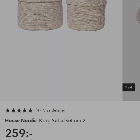
1
/
4
4
Visa detaljer
House Nordic
Korg Sebal set om 2
259:-