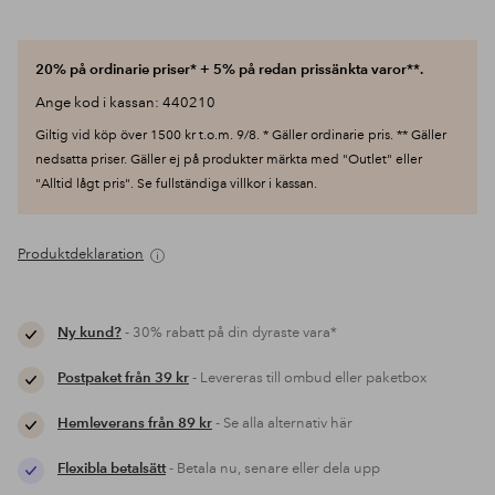
20% på ordinarie priser* + 5% på redan prissänkta varor**.
Ange kod i kassan: 440210
Giltig vid köp över 1500 kr t.o.m. 9/8. * Gäller ordinarie pris. ** Gäller
nedsatta priser. Gäller ej på produkter märkta med "Outlet" eller
"Alltid lågt pris". Se fullständiga villkor i kassan.
Produktdeklaration
Ny kund?
- 30% rabatt på din dyraste vara*
Postpaket från 39 kr
- Levereras till ombud eller paketbox
Hemleverans från 89 kr
- Se alla alternativ här
Flexibla betalsätt
- Betala nu, senare eller dela upp