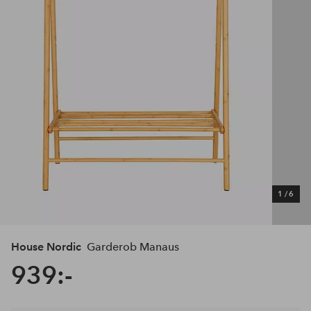
1
/
6
House Nordic
Garderob Manaus
939:-