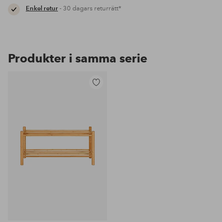
Enkel retur
- 30 dagars returrätt*
Produkter i samma serie
Lägg
till
i
favoriter