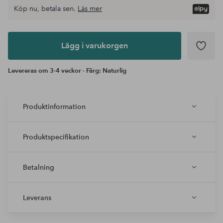
Köp nu, betala sen.
Läs mer
Lägg i
varukorgen
Lägg i varukorgen
Levereras om 3-4 veckor - Färg: Naturlig
Produktinformation
Produktspecifikation
Betalning
Leverans