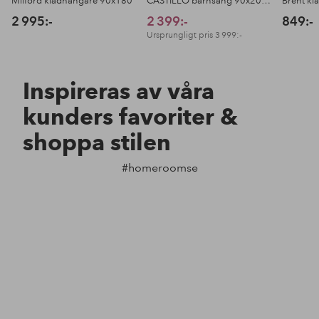
Milford klädhängare 90x180
CASTILLO barnsäng 90x200 cm
Brent kl
2 995:-
2 399:-
849:-
Ursprungligt pris
3 999:-
Inspireras av våra
kunders favoriter &
shoppa stilen
#homeroomse