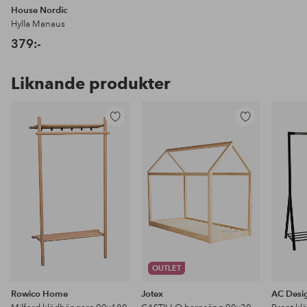
House Nordic
Hylla Manaus
379:-
Liknande produkter
Lägg
Lägg
till
till
i
i
favoriter
favoriter
OUTLET
Rowico Home
Jotex
AC Desig