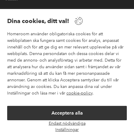
Vänner
Dina cookies, ditt val!
Homeroom använder obligatoriska cookies för att
webbplatsen ska fungera samt cookies för analys, anpassat
innehåll och för att ge dig en mer relevant upplevelse på vår
webbplats. Denna persondatan och dessa cookies delar vi
Säkra betalningar
med de annons- och analysföretag vi arbetar med. Detta för
Vill du veta mer om
våra betalalternativ
?
att analysera hur du använder sidan samt i främjandet av vår
marknadsföring så att du kan få mer personanpassade
elpy
annonser. Genom att klicka Acceptera samtycker du till vår
användning av cookies. Du kan anpassa dina val under
Inställningar och läsa mer i vår
cookie-policy
.
Sverige - Välj land
Acceptera alla
Instagram
Facebook
Pinterest
Youtube
Endast nödvändiga
Öpp
Inställningar
chatt