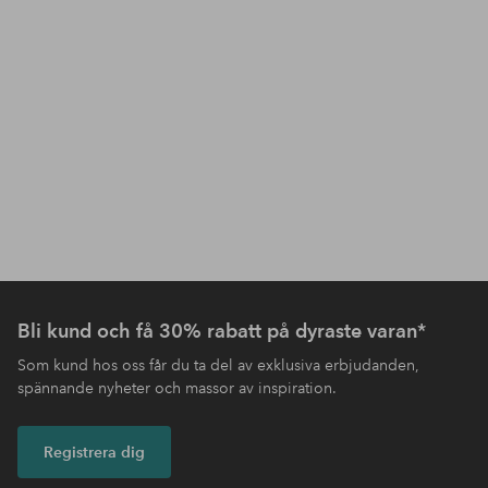
Bli kund och få 30% rabatt på dyraste varan*
Som kund hos oss får du ta del av exklusiva erbjudanden,
spännande nyheter och massor av inspiration.
Registrera dig