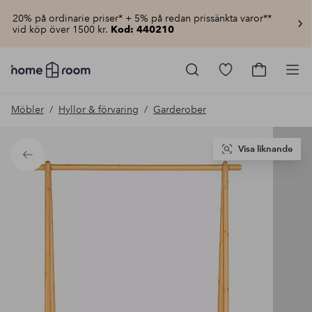
20% på ordinarie priser* + 5% på redan prissänkta varor**
vid köp över 1500 kr.
Kod: 440210
Homeroom
–
Gå
Gå
Pro
Allt
till
till
för
favoritmarkerad
kundvagn
Möbler
Hyllor & förvaring
Garderober
hemmet
produkter
till
lågt
pris
Visa liknande
Tillbaka