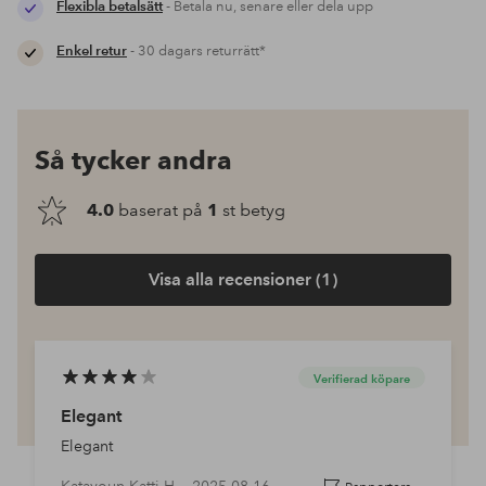
Flexibla betalsätt
- Betala nu, senare eller dela upp
Enkel retur
- 30 dagars returrätt*
Så tycker andra
4.0
baserat på
1
st betyg
Visa alla recensioner (1)
Verifierad köpare
Elegant
Elegant