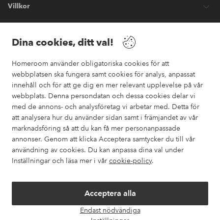
Villkor
Vänner
Dina cookies, ditt val!
Homeroom använder obligatoriska cookies för att
webbplatsen ska fungera samt cookies för analys, anpassat
innehåll och för att ge dig en mer relevant upplevelse på vår
webbplats. Denna persondatan och dessa cookies delar vi
Säkra betalningar
med de annons- och analysföretag vi arbetar med. Detta för
Vill du veta mer om
våra betalalternativ
?
att analysera hur du använder sidan samt i främjandet av vår
marknadsföring så att du kan få mer personanpassade
elpy
annonser. Genom att klicka Acceptera samtycker du till vår
användning av cookies. Du kan anpassa dina val under
Inställningar och läsa mer i vår
cookie-policy
.
Sverige - Välj land
Acceptera alla
Instagram
Facebook
Pinterest
Youtube
Endast nödvändiga
Öpp