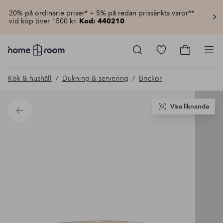
20% på ordinarie priser* + 5% på redan prissänkta varor**
vid köp över 1500 kr.
Kod: 440210
Homeroom
–
Gå
Gå
Pro
Allt
till
till
för
favoritmarkerad
kundvagn
Kök & hushåll
Dukning & servering
Brickor
hemmet
produkter
till
lågt
pris
Visa liknande
Tillbaka