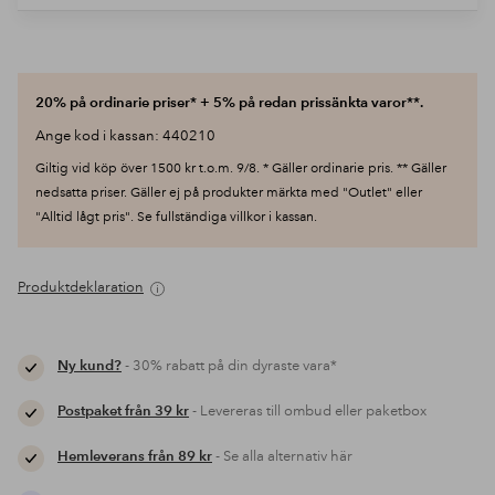
20% på ordinarie priser* + 5% på redan prissänkta varor**.
Ange kod i kassan: 440210
Giltig vid köp över 1500 kr t.o.m. 9/8. * Gäller ordinarie pris. ** Gäller
nedsatta priser. Gäller ej på produkter märkta med "Outlet" eller
"Alltid lågt pris". Se fullständiga villkor i kassan.
Produktdeklaration
Ny kund?
- 30% rabatt på din dyraste vara*
Postpaket från 39 kr
- Levereras till ombud eller paketbox
Hemleverans från 89 kr
- Se alla alternativ här