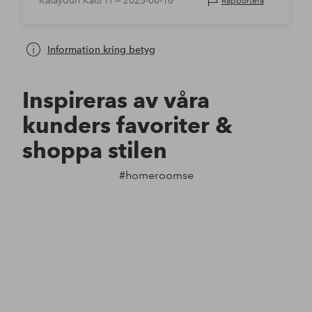
Katayoun Katti H —
2025-08-16
Rapportera
Information kring betyg
Inspireras av våra
kunders favoriter &
shoppa stilen
#homeroomse