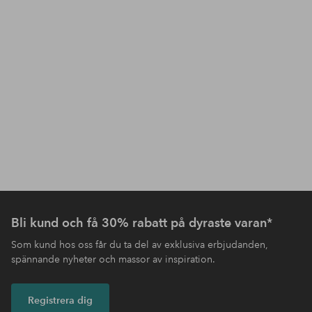
Bli kund och få 30% rabatt på dyraste varan*
Som kund hos oss får du ta del av exklusiva erbjudanden,
spännande nyheter och massor av inspiration.
Registrera dig