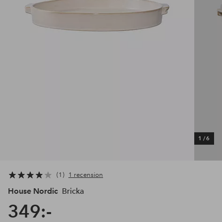
1
/
6
1
1 recension
House Nordic
Bricka
349:-