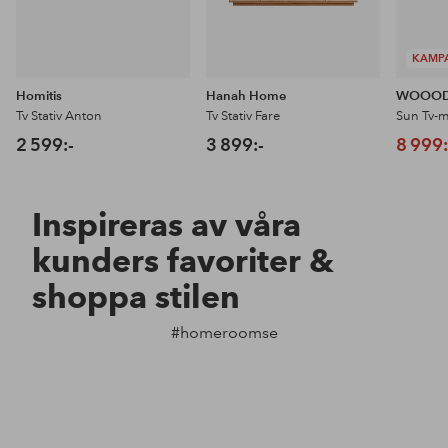
KAMP
Homitis
Hanah Home
WOOO
Tv Stativ Anton
Tv Stativ Fare
Sun Tv-m
2 599:-
3 899:-
8 999:
Inspireras av våra
kunders favoriter &
shoppa stilen
#homeroomse