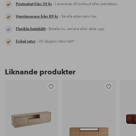
Postpaket från 39 kr
- Levereras till ombud eller paketbox
Hemleverans från 89 kr
- Se alla alternativ här
Flexibla betalsätt
- Betala nu, senare eller dela upp
Enkel retur
- 30 dagars returrätt*
Liknande produkter
Lägg
Lägg
till
till
i
i
favoriter
favoriter