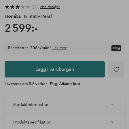
1
Visa detaljer
Homitis
Tv Stativ Pearl
2 599:-
Räntefritt fr.
206:-/mån
*
Läs mer
Lägg i
varukorgen
Lägg i varukorgen
Levereras om 5-6 veckor - Färg: Atlantic furu
Produktinformation
Produktspecifikation