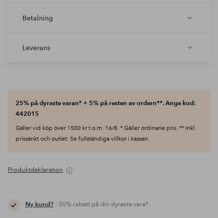
Betalning
Leverans
25% på dyraste varan* + 5% på resten av ordern**. Ange kod:
442015
Gäller vid köp över 1500 kr t.o.m. 16/8. * Gäller ordinarie pris. ** Inkl.
prissänkt och outlet. Se fullständiga villkor i kassan.
Produktdeklaration
Ny kund?
- 30% rabatt på din dyraste vara*