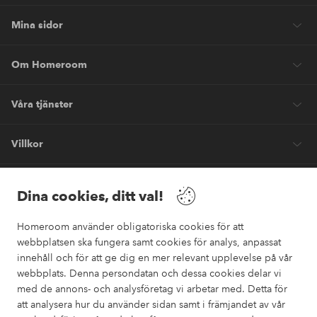
Mina sidor
Om Homeroom
Våra tjänster
Villkor
Vänner
Dina cookies, ditt val!
Homeroom använder obligatoriska cookies för att
webbplatsen ska fungera samt cookies för analys, anpassat
innehåll och för att ge dig en mer relevant upplevelse på vår
webbplats. Denna persondatan och dessa cookies delar vi
Säkra betalningar
med de annons- och analysföretag vi arbetar med. Detta för
Vill du veta mer om
våra betalalternativ
?
att analysera hur du använder sidan samt i främjandet av vår