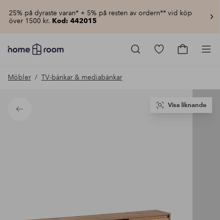
25% på dyraste varan* + 5% på resten av ordern** vid köp
över 1500 kr.
Kod: 442015
Homeroom
–
Gå
Gå
Pro
Allt
till
till
för
favoritmarkerad
kundvagn
Möbler
TV-bänkar & mediabänkar
hemmet
produkter
till
lågt
pris
Visa liknande
Tillbaka