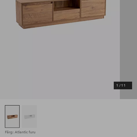
1
/
11
Färg: Atlantic furu