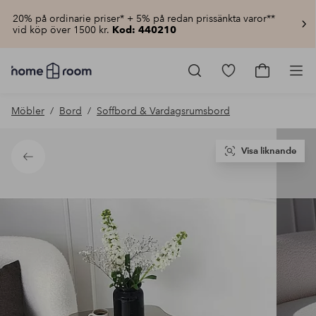
20% på ordinarie priser* + 5% på redan prissänkta varor**
vid köp över 1500 kr.
Kod: 440210
Homeroom
–
Gå
Gå
Pro
Allt
till
till
för
favoritmarkerad
kundvagn
Möbler
Bord
Soffbord & Vardagsrumsbord
hemmet
produkter
till
lågt
pris
Visa liknande
Tillbaka