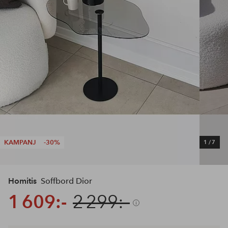
KAMPANJ
-30%
1
/
7
Homitis
Soffbord Dior
1 609:-
2 299:-