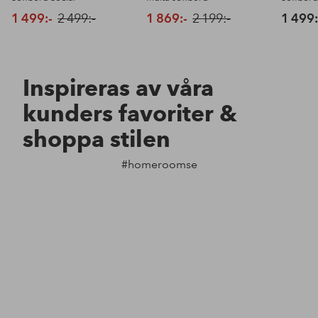
1 499:-
2 499:-
1 869:-
2 199:-
1 499:
Inspireras av våra
kunders favoriter &
shoppa stilen
#homeroomse