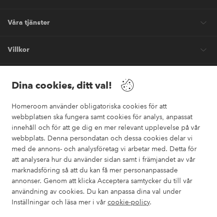
Våra tjänster
Villkor
Vänner
Dina cookies, ditt val!
Homeroom använder obligatoriska cookies för att
webbplatsen ska fungera samt cookies för analys, anpassat
innehåll och för att ge dig en mer relevant upplevelse på vår
webbplats. Denna persondatan och dessa cookies delar vi
Säkra betalningar
med de annons- och analysföretag vi arbetar med. Detta för
Vill du veta mer om
våra betalalternativ
?
att analysera hur du använder sidan samt i främjandet av vår
marknadsföring så att du kan få mer personanpassade
elpy
annonser. Genom att klicka Acceptera samtycker du till vår
användning av cookies. Du kan anpassa dina val under
Inställningar och läsa mer i vår
cookie-policy
.
Sverige - Välj land