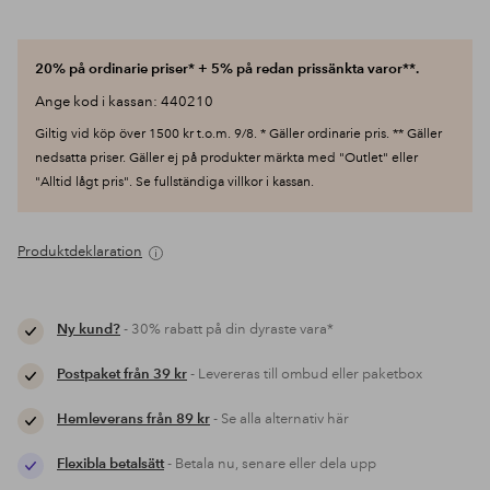
20% på ordinarie priser* + 5% på redan prissänkta varor**.
Ange kod i kassan: 440210
Giltig vid köp över 1500 kr t.o.m. 9/8. * Gäller ordinarie pris. ** Gäller
nedsatta priser. Gäller ej på produkter märkta med "Outlet" eller
"Alltid lågt pris". Se fullständiga villkor i kassan.
Produktdeklaration
Ny kund?
- 30% rabatt på din dyraste vara*
Postpaket från 39 kr
- Levereras till ombud eller paketbox
Hemleverans från 89 kr
- Se alla alternativ här
Flexibla betalsätt
- Betala nu, senare eller dela upp