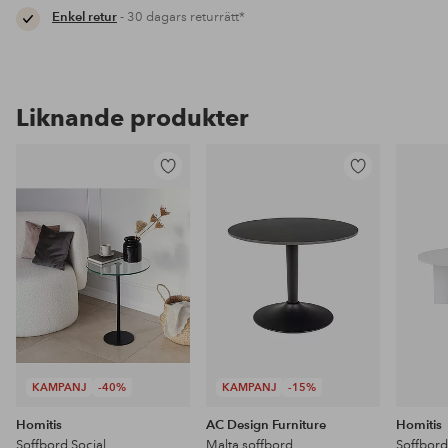
Enkel retur
- 30 dagars returrätt*
Liknande produkter
Lägg
Lägg
till
till
i
i
favoriter
favoriter
KAMPANJ
-40%
KAMPANJ
-15%
Homitis
AC Design Furniture
Homitis
Soffbord Social
Malta soffbord
Soffbord