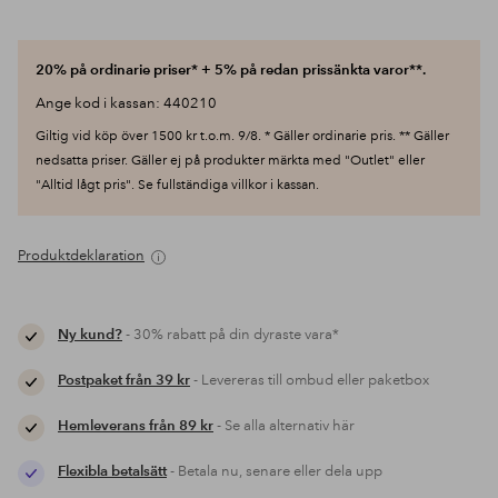
20% på ordinarie priser* + 5% på redan prissänkta varor**.
Ange kod i kassan: 440210
Giltig vid köp över 1500 kr t.o.m. 9/8. * Gäller ordinarie pris. ** Gäller
nedsatta priser. Gäller ej på produkter märkta med "Outlet" eller
"Alltid lågt pris". Se fullständiga villkor i kassan.
Produktdeklaration
Ny kund?
- 30% rabatt på din dyraste vara*
Postpaket från 39 kr
- Levereras till ombud eller paketbox
Hemleverans från 89 kr
- Se alla alternativ här
Flexibla betalsätt
- Betala nu, senare eller dela upp