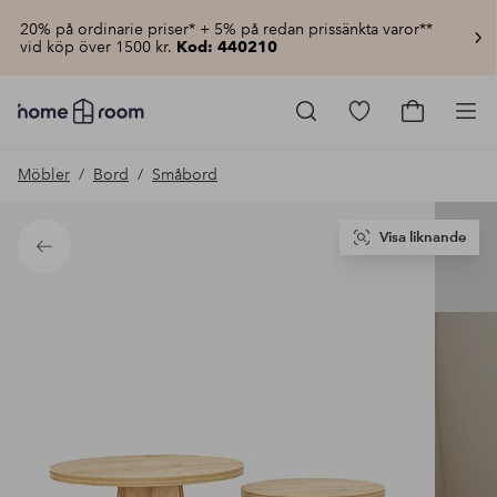
20% på ordinarie priser* + 5% på redan prissänkta varor**
vid köp över 1500 kr.
Kod: 440210
Homeroom
–
Gå
Gå
Pro
Allt
till
till
för
favoritmarkerad
kundvagn
Möbler
Bord
Småbord
hemmet
produkter
till
lågt
pris
Visa liknande
Tillbaka