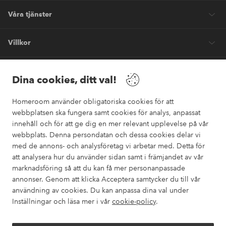
Våra tjänster
Villkor
Vänner
Dina cookies, ditt val!
Homeroom använder obligatoriska cookies för att
webbplatsen ska fungera samt cookies för analys, anpassat
innehåll och för att ge dig en mer relevant upplevelse på vår
webbplats. Denna persondatan och dessa cookies delar vi
Säkra betalningar
med de annons- och analysföretag vi arbetar med. Detta för
Vill du veta mer om
våra betalalternativ
?
att analysera hur du använder sidan samt i främjandet av vår
marknadsföring så att du kan få mer personanpassade
elpy
annonser. Genom att klicka Acceptera samtycker du till vår
användning av cookies. Du kan anpassa dina val under
Inställningar och läsa mer i vår
cookie-policy
.
Sverige - Välj land