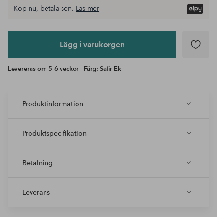
Köp nu, betala sen.
Läs mer
Lägg i
varukorgen
Lägg i varukorgen
Levereras om 5-6 veckor - Färg: Safir Ek
Produktinformation
Produktspecifikation
Betalning
Leverans