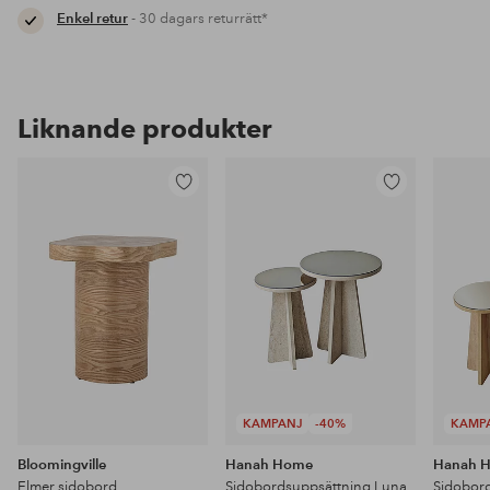
Enkel retur
- 30 dagars returrätt*
Liknande produkter
Lägg
Lägg
till
till
i
i
favoriter
favoriter
KAMPANJ
-40%
KAMP
Bloomingville
Hanah Home
Hanah 
Elmer sidobord
Sidobordsuppsättning Luna
Sidobor