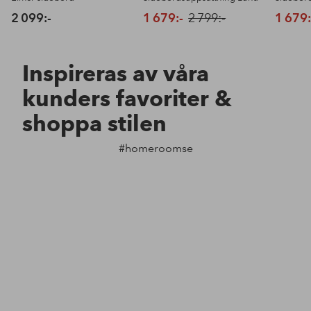
2 099:-
1 679:-
2 799:-
1 679:
Inspireras av våra
kunders favoriter &
shoppa stilen
#homeroomse