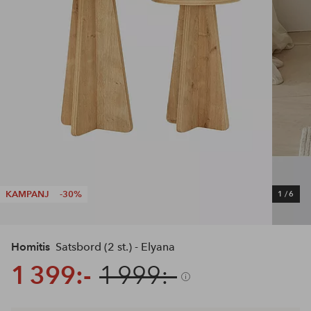
KAMPANJ
-30%
1
/
6
Homitis
Satsbord (2 st.) - Elyana
1 399:-
1 999:-