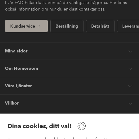
I vår FAQ hittar du svaren på de vanligaste frågorna. Här finns
också information om hur du enklast kontaktar oss.
Kundservice
Beställning
Betalsätt
Leveran
Mina sidor
Om Homeroom
Våra tjänster
Villkor
Vänner
Dina cookies, ditt val!