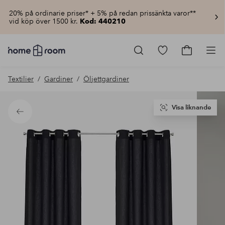
20% på ordinarie priser* + 5% på redan prissänkta varor**
vid köp över 1500 kr.
Kod: 440210
Homeroom
–
Gå
Gå
Pro
Allt
till
till
för
favoritmarkerad
kundvagn
Textilier
Gardiner
Öljettgardiner
hemmet
produkter
till
lågt
pris
Visa liknande
Tillbaka