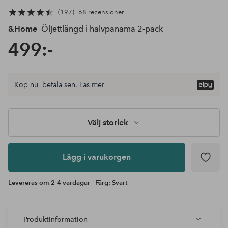
197
68 recensioner
&Home
Öljettlängd i halvpanama 2-pack
499:-
Välj
Köp nu, betala sen.
Läs mer
storlek
Lägg i
varukorgen
Välj storlek
Lägg i varukorgen
Levereras om 2-4 vardagar - Färg: Svart
Produktinformation