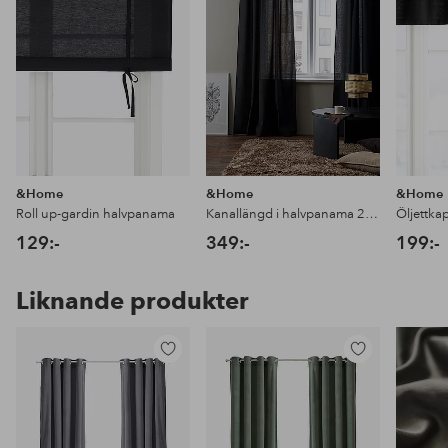
&Home
&Home
&Home
Roll up-gardin halvpanama
Kanallängd i halvpanama 2-pack
Öljettka
129:-
349:-
199:-
Liknande produkter
Lägg
Lägg
till
till
i
i
favoriter
favoriter