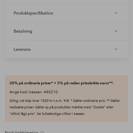
Produktspecifikation
Betalning
Leverans
20% på ordinarie priser* + 5% på redan prissänkta varor**.
Ange kod i kassan: 440210
Giltig vid köp över 1500 kr t.o.m. 9/8. * Gäller ordinarie pris. ** Gäller
nedsatta priser. Gäller ej på produkter märkta med "Outlet" eller
"Alltid lågt pris". Se fullständiga villkor i kassan.
Produktdeklaration