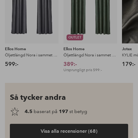
OUTLET
Ellos Home
Ellos Home
Jotex
Öljettlängd Nora i sammet 2-pack
Öljettlängd Nora i sammet 2-pack
599:-
389:-
179:-
Ursprungligt pris
599:-
Så tycker andra
4.5
baserat på
197
st betyg
Visa alla recensioner (68)