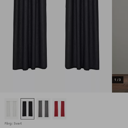
1
/
3
Färg: Svart