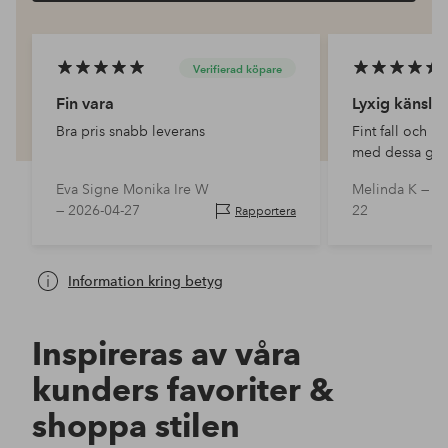
Verifierad köpare
Fin vara
Lyxig känsla
Bra pris snabb leverans
Fint fall och l
med dessa gard
här jag var ute 
Eva Signe Monika Ire W
Melinda K —
20
material.
—
2026-04-27
22
Rapportera
Information kring betyg
Inspireras av våra
kunders favoriter &
shoppa stilen